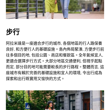
擇
日
期。
按
下
步行
Esc
按
鈕
阿拉米達是一座適合步行的城市, 各個地區的行人路保養
即
良好, 和方便行人的基礎設施。島內佈局緊湊, 方便步行前
可
往多個目的地, 包括公園、商店和餐飲區。全年氣候宜人,
關
更適合選擇步行方式。大部分地區交通便利, 但視乎起點
閉
而定, 部分目的地可能需要較長的步行路程。整體而言, 這
日
座城市有賴於完善的基礎設施和宜人的環境, 令出行成為
曆。
探索和出行既實用又愉快的方式。