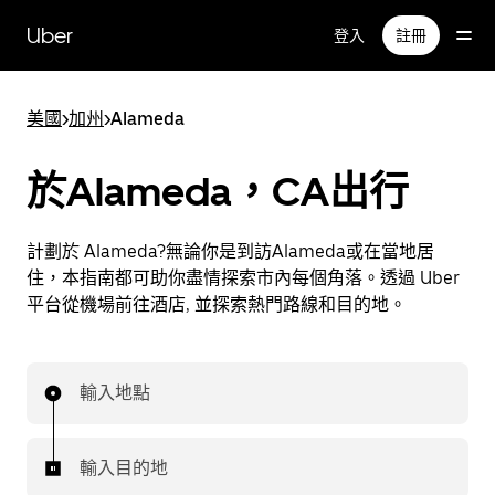
跳
Uber
登入
註冊
至
主
要
美國
>
加州
>
Alameda
內
容
於Alameda，CA出行
計劃於 Alameda?無論你是到訪Alameda或在當地居
住，本指南都可助你盡情探索市內每個角落。透過 Uber
平台從機場前往酒店, 並探索熱門路線和目的地。
輸入地點
輸入目的地