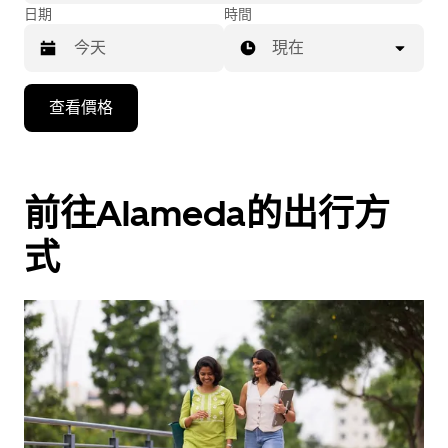
日期
時間
現在
按
查看價格
下
向
下
箭
前往Alameda的出行方
咀
式
鍵，
即
可
使
用
日
曆
和
選