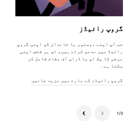
گروپ رائیڈز
متع
جب آپ اپنے دوستوں یا خاندان کو اپنی گروپ
اگر 
رائیڈ میں مدعو کرتے ہیں، تو ہر شخص اپنی
مرضی کا پک اپ یا ڈراپ آف مقام شامل کر
ہیں۔
سکتا ہے۔
منگو
گروپ رائیڈز کے بارے میں مزید جانیں
1/3