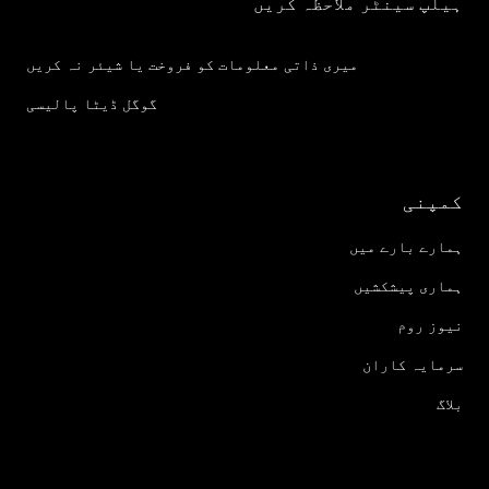
ہیلپ سینٹر ملاحظہ کریں
میری ذاتی معلومات کو فروخت یا شیئر نہ کریں
گوگل ڈیٹا پالیسی
کمپنی
ہمارے بارے میں
ہماری پیشکشیں
نیوز روم
سرمایہ کاران
بلاگ