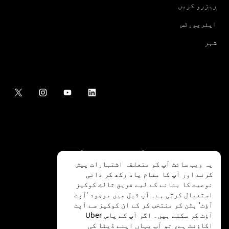
ریزرو کریں
ایئرپورٹس
شہر
یہ ویب سائٹ آپ کو متعلقہ اشتہارات پیش
کرنے اور آپ کا مقام یاد رکھ کر ذاتی
نوعیت کا بنانے کے لیے فریق ثالث کوکیز
استعمال کرتی ہے۔ آپ ذیل میں موجود 'آپٹ
آؤٹ' بٹن کو منتخب کر کے ان کوکیز سے آپٹ
.Uber Technologies Inc
2026
©
آؤٹ کر سکتے ہیں۔ اگر آپ کے پاس Uber
اکاؤنٹ ہے، تو آپ
یہاں
اپنے ڈیٹا کی