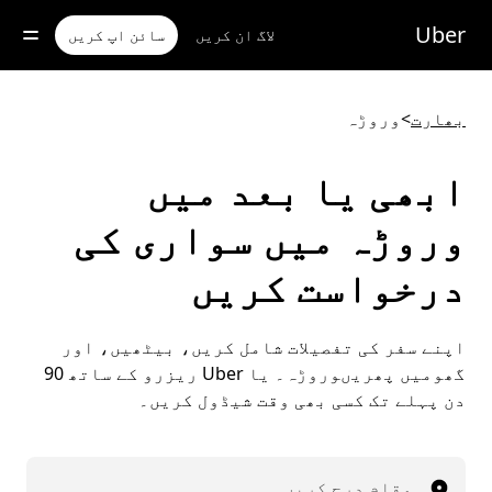
رکزی
واد
Uber
لاگ ان کریں
سائن اپ کریں
ر
ائیں
بھارت
>
وروڑہ
ابھی یا بعد میں
وروڑہ میں سواری کی
درخواست کریں
اپنے سفر کی تفصیلات شامل کریں، بیٹھیں، اور
گھومیں پھریںوروڑہ۔ یا Uber ریزرو کے ساتھ 90
دن پہلے تک کسی بھی وقت شیڈول کریں۔
مقام درج کریں