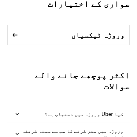
سواری کے اختیارات
وروڑہ ٹیکسیاں
اکثر پوچھے جانے والے
سوالات
کیا Uber وروڑہ میں دستیاب ہے؟
وروڑہ میں سفر کرنے کا سب سے سستا طریقہ