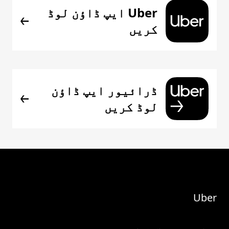
Uber ایپ ڈاؤن لوڈ
کریں
ڈرائیور ایپ ڈاؤن
لوڈ کریں
Uber