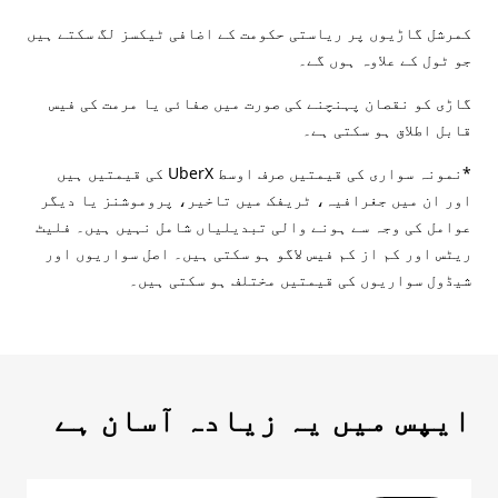
کمرشل گاڑیوں پر ریاستی حکومت کے اضافی ٹیکسز لگ سکتے ہیں
جو ٹول کے علاوہ ہوں گے۔
گاڑی کو نقصان پہنچنے کی صورت میں صفائی یا مرمت کی فیس
قابل اطلاق ہو سکتی ہے۔
*نمونہ سواری کی قیمتیں صرف اوسط UberX کی قیمتیں ہیں
اور ان میں جغرافیہ، ٹریفک میں تاخیر، پروموشنز یا دیگر
عوامل کی وجہ سے ہونے والی تبدیلیاں شامل نہیں ہیں۔ فلیٹ
ریٹس اور کم از کم فیس لاگو ہو سکتی ہیں۔ اصل سواریوں اور
شیڈول سواریوں کی قیمتیں مختلف ہو سکتی ہیں۔
ایپس میں یہ زیادہ آسان ہے