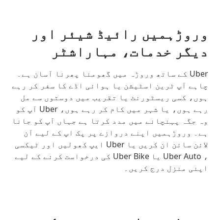
وروڑہمیں رائیڈ شیئر اور
دیگر خدمات، مہاراشٹر
Uber کے ساتھ وروڑہ میں گھومنا پھرنا آسان ہے۔
چاہے آپ ٹرین اسٹیشن یا ہوائی اڈے کا سفر کر رہے
ہوں، کسی ریسٹورنٹ یا تقریب میں دوستوں سے مل
رہے ہوں، یا شہر میں کام کر رہے ہوں، Uber آپ کو
وہ جگہ پہنچانے میں مدد کرتا ہے جہاں آپ کو جانا
ہے۔ وروڑہمیں اپنے دروازے پر پک اپ کے لیے آن
لائن سائن ان کریں یا Uber ایپ کھولیں اور ٹیکسی
، Uber Auto یا Uber Bike کی درخواست کرنے کے لیے
اپنی منزل درج کریں۔