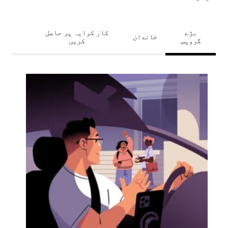
بڑے
کار کرایہ پر حاصل
خاندان
گروپس
کریں