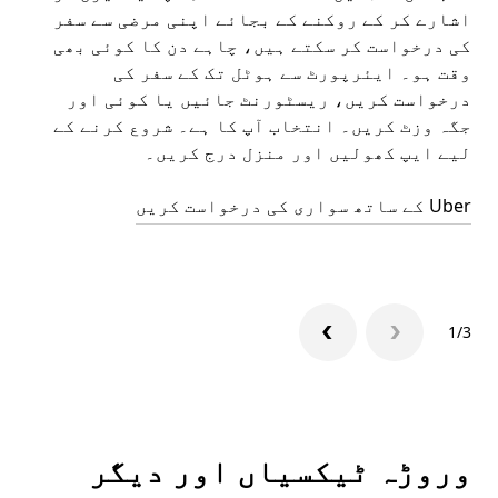
اشارے کر کے روکنے کے بجائے اپنی مرضی سے سفر
اپن
کی درخواست کر سکتے ہیں، چاہے دن کا کوئی بھی
وقت ہو۔ ایئرپورٹ سے ہوٹل تک کے سفر کی
ملا
درخواست کریں، ریسٹورنٹ جائیں یا کوئی اور
جگہ وزٹ کریں۔ انتخاب آپ کا ہے۔ شروع کرنے کے
لیے ایپ کھولیں اور منزل درج کریں۔
میں
Uber کے ساتھ سواری کی درخواست کریں
Uber ایپ
1/3
وروڑہ ٹیکسیاں اور دیگر