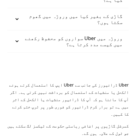
کیا ہے؟
گاڑی کے بغیر کیا میں وروڑہ میں گھوم
سکتا ہوں؟
وروڑہ میں Uber سواروں کو محفوظ رکھنے
میں کیسے مدد کرتا ہے؟
Uber ڈرائیورز کی جانب سے Uber ایپ کا استعمال کرتے ہوئے
الکحل یا منشیات کے استعمال کو برداشت نہیں کرتی ہے۔ اگر
آپ کا ماننا ہو کہ آپ کا ڈرائیور منشیات یا الکحل کے اثر
میں ہے تو براہِ کرم ڈرائیور کو فوری طور پر ٹرپ ختم کرنے
کا کہیں۔
کمرشل گاڑیوں پر اضافی ریاستی حکومت کے ٹیکسز لگ سکتے ہیں
جو ٹول کے علاوہ ہوں گے۔