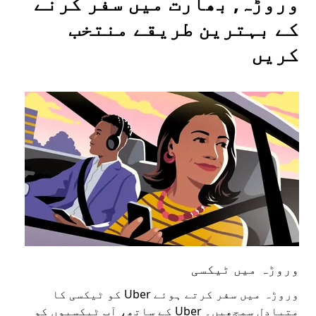
وروڑہ, بھارت میں سفر کرنے
کے بہترین طریقے منتخب
کریں
وروڑہ میں ٹیکسی
ور
وروڑہ میں سفر کرتے ہوئے Uber کو ٹیکسی کا
عوا
متبادل سمجھیں۔ Uber کے ساتھ، آپ ٹیکسیوں کو
کا 