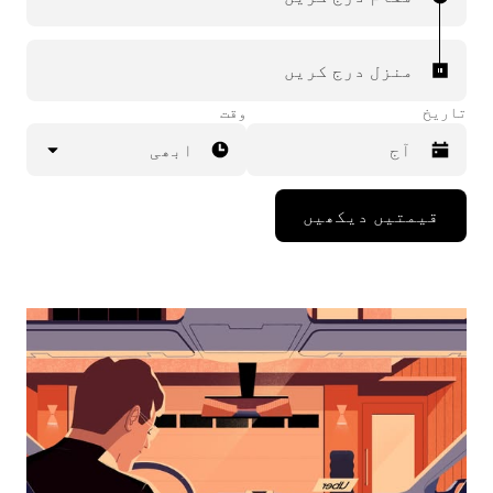
منزل درج کریں
تاریخ
وقت
ابھی
Press
قیمتیں دیکھیں
the
down
arrow
key
to
interact
with
the
calendar
and
select
a
date.
Press