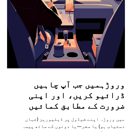
the
escape
button
to
close
the
calendar.
وروڑہمیں جب آپ چاہیں
ڈرائیو کریں، اور اپنی
ضرورت کے مطابق کمائیں
میں وروڑہ اپنے شیڈول پر ڈیلیوریز (جہاں
دستیاب ہو) یا سفر—یا دونوں کے ساتھ پیسہ