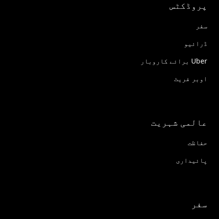
پروڈکٹس
سفر
ڈرائیو
Uber برائے کاروبار
اوبر فریٹ
عالمی شہریت
حفاظت
پائیداری
سفر