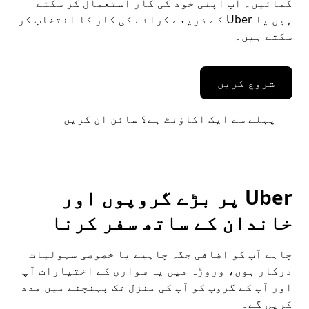
کمائیں۔ آپ اپنی خود کی کار استعمال کر سکتے
ہیں یا Uber کے ذریعے کرائے کی کار کا انتخاب کر
سکتے ہیں۔
شروع کریں
پہلے سے ایک اکاؤنٹ ہے؟ سائن ان کریں
Uber پر بڑے گروپوں اور
خاندان کے ساتھ سفر کرنا
چاہے آپ کو اضافی جگہ چاہیے یا خصوصی سہولیات
درکار ہوں، وروڑہ میں یہ سواری کے اختیارات آپ
اور آپ کے گروپ کو آپ کی منزل تک پہنچنے میں مدد
کریں گے۔