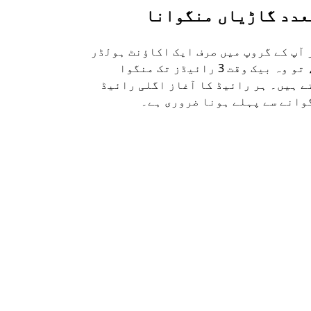
عدد گاڑیاں منگوانا
اوبر شٹل
 آپ کے گروپ میں صرف ایک اکاؤنٹ ہولڈر
ہماری شٹل ک
ہے، تو وہ بیک وقت 3 رائیڈز تک منگوا
راستوں اور 
ے ہیں۔ ہر رائیڈ کا آغاز اگلی رائیڈ
دستیاب ہے۔
وانے سے پہلے ہونا ضروری ہے۔
شٹل کی دستی