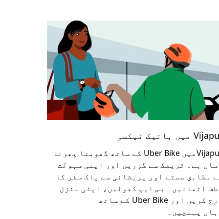
Vij میں بائیک ٹیکسی
Vijapurمیں Uber Bike کے ساتھ گھومنا پھرنا
سان ہے۔ ٹریفک سے گزریں اور اپنی سہولت
ے مطابق سستے اور پریشانی سے پاک سفر کا
طف اٹھائیں۔ بس ایپ کھولیں، اپنی منزل
درج کریں اور Uber Bike کے ساتھ
ہاں پہنچیں۔