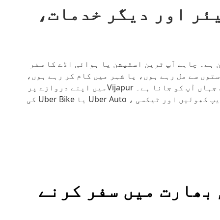
یڈ شیئر اور دیگر خدمات،
نا پھرنا آسان ہے۔ چاہے آپ ٹرین اسٹیشن یا ہوائی اڈے کا سفر
توں سے مل رہے ہوں، یا شہر میں کام کر رہے ہوں،
Uber آپ کو وہ جگہ پہنچانے میں مدد کرتا ہے جہاں آپ کو جانا ہے۔ Vijapurمیں اپنے دروازے پر
پک اپ کے لیے آن لائن سائن ان کریں یا Uber ایپ کھولیں اور ٹیکسی ، Uber Auto یا Uber Bike کی
یگر طریقے Vijapur, بھارت میں سفر کرنے