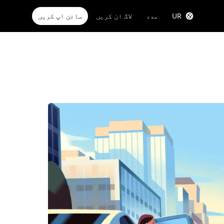
UR
مدد
لاگ ان کریں
سائن اپ کریں