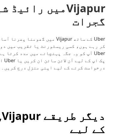
Vijapurمیں رائ
گجرات
Uber کے ساتھ Vijapur میں گھوم
کر رہے ہوں، کسی ریسٹورنٹ یا تقریب میں دوس
درخواست کرنے کے لیے اپنی منزل درج کریں۔
د
کے لیے