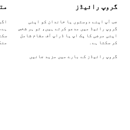
گروپ رائیڈز
مت
جب آپ اپنے دوستوں یا خاندان کو اپنی
اگر
گروپ رائیڈ میں مدعو کرتے ہیں، تو ہر شخص
اپنی مرضی کا پک اپ یا ڈراپ آف مقام شامل
سکت
کر سکتا ہے۔
منگ
گروپ رائیڈز کے بارے میں مزید جانیں