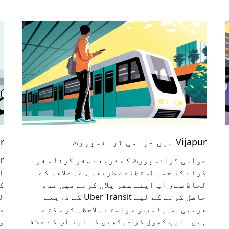
Vijapur میں عوامی ٹرانسپورٹ
apur
عوامی ٹرانسپورٹ کے ذریعے سفر کرنا سفر
کرنے کا حسب استطاعت طریقہ ہے۔ علاقہ کے
آ
لحاظ سے، آپ اپنے سفر پلان کرنے میں مدد
ک
حاصل کرنے کے لیے Uber Transit کے ذریعے
ل
قریبی بس یا سب وے راستے ملاحظہ کر سکتے
ہیں۔ ایپ کھول کر دیکھیں کہ آیا آپ کے علاقہ
و