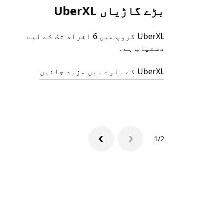
بڑے گاڑیاں UberXL
UberXL گروپ میں 6 افراد تک کے لیے
دستیاب ہے۔
UberXL کے بارے میں مزید جانیں
1/2