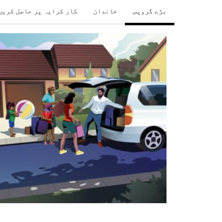
بڑے گروپس
خاندان
کار کرایہ پر حاصل کریں