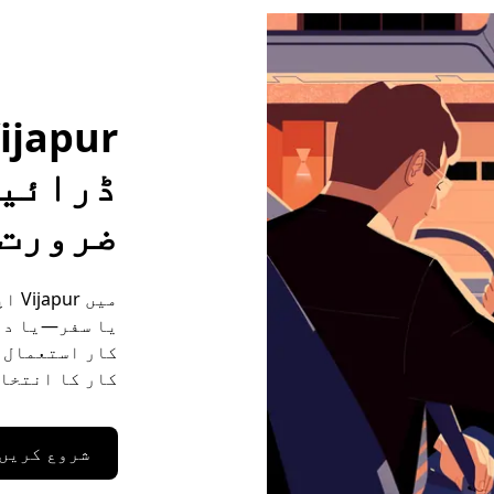
ڈرائیو
ضرورت 
میں
یا سفر—یا دو
کار کا انتخاب
شروع کریں