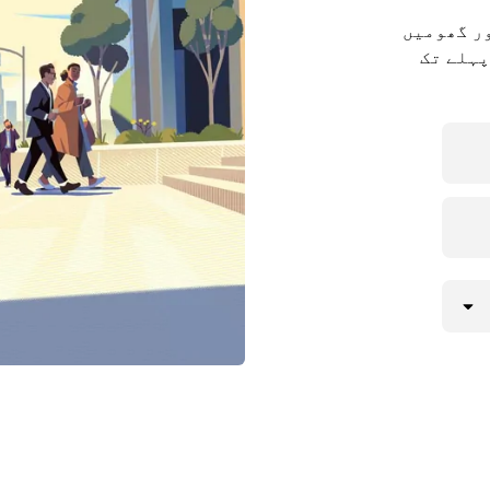
ور گھومیں
ا Uber ریزرو کے ساتھ 90 دن پہلے تک