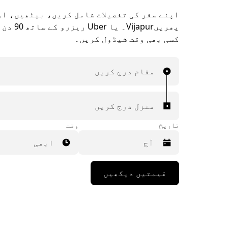
اپنے سفر کی تفصیلات شامل کریں، بیٹھیں، ا
پھریںVijapur۔ ی
کسی بھی وقت شیڈول کریں۔
مقام درج کریں
منزل درج کریں
تاریخ
وقت
ابھی
Press
قیمتیں دیکھیں
the
down
arrow
key
to
interact