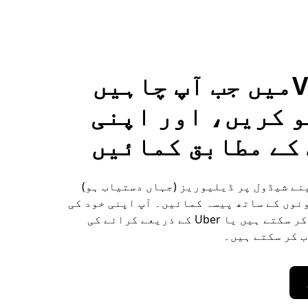
Vijapurمیں جب آپ چاہیں
 کریں، اور اپنی
کے مطابق کمائیں
 Vijapur اپنے شیڈول پر ڈیلیوریز (جہاں دستیاب ہو)
نوں کے ساتھ پیسہ کمائیں۔ آپ اپنی خود کی
کار استعمال کر سکتے ہیں یا Uber کے ذریعے کرائے کی
 کر سکتے ہیں۔