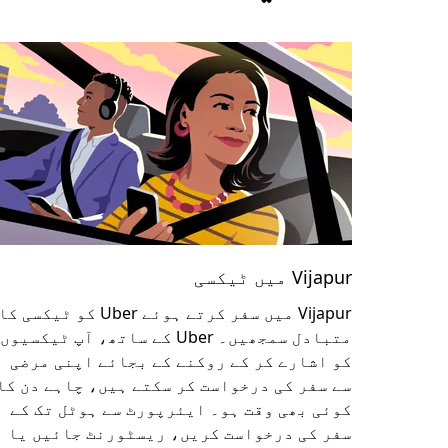
Vijapur میں ٹیکسی
Vijapur میں سفر کرتے ہوئے Uber کو ٹیکسی کا
متبادل سمجھیں۔ Uber کے ساتھ، آپ ٹیکسیوں
کو اشارے کر کے روکنے کے بجائے اپنی مرضی
سے سفر کی درخواست کر سکتے ہیں، چاہے دن کا
کوئی بھی وقت ہو۔ ایئرپورٹ سے ہوٹل تک کے
سفر کی درخواست کریں، ریسٹورنٹ جائیں یا