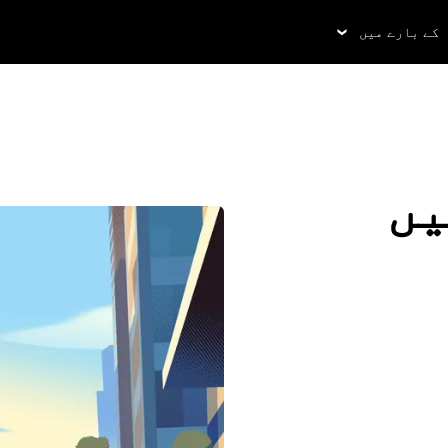
کے بارے میں
یں