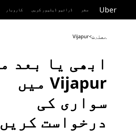
رکزی
Uber
واد
سفر
ڈرائیو ڈیلیور کریں
کاروبار
ر
ائیں
بھارت
>
Vijapur
ابھی یا بعد م
Vijapur میں
سواری کی
درخواست کریں