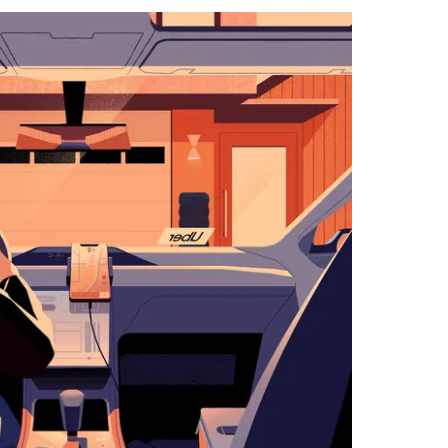
with
the
calendar
and
select
a
date.
Press
the
escape
button
to
close
the
calendar.