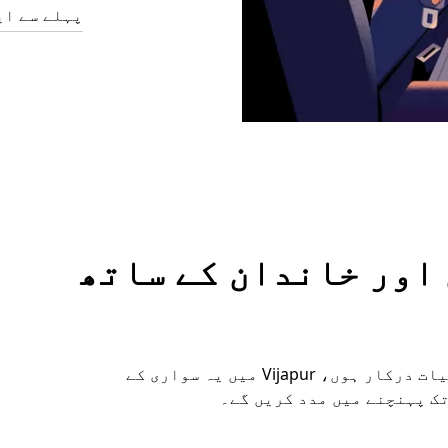
پہلے سے ای
وں اور خاندان کے ساتھ
چاہے آپ کو اضافی جگہ چاہیے یا خصوصی سہولیات درکار ہوں، Vijapur میں یہ سواری کے
تک پہنچنے میں مدد کریں گے۔