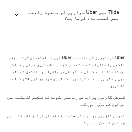
Tilda میں Uber سواروں کو محفوظ رکھنے
میں کیسے مدد کرتا ہے؟
Uber ڈرائیورز کی جانب سے Uber ایپ کا استعمال کرتے ہوئے
الکحل یا منشیات کے استعمال کو برداشت نہیں کرتی ہے۔ اگر
آپ کا ماننا ہو کہ آپ کا ڈرائیور منشیات یا الکحل کے اثر
میں ہے تو براہِ کرم ڈرائیور کو فوری طور پر ٹرپ ختم کرنے
کا کہیں۔
کمرشل گاڑیوں پر اضافی ریاستی حکومت کے ٹیکسز لگ سکتے ہیں
جو ٹول کے علاوہ ہوں گے۔
کمرشل گاڑیوں پر ریاستی حکومت کے اضافی ٹیکسز لگ سکتے ہیں
جو ٹول کے علاوہ ہوں گے۔