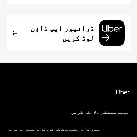
ڈرائیور ایپ ڈاؤن
لوڈ کریں
Uber
ہیلپ سینٹر ملاحظہ کریں
میری ذاتی معلومات کو فروخت یا شیئر نہ کریں