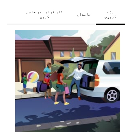
بڑے
کار کرایہ پر حاصل
خاندان
گروپس
کریں