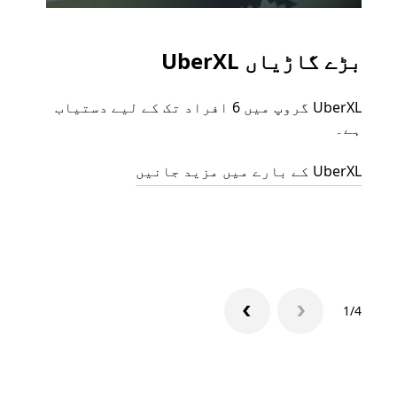
بڑے گاڑیاں UberXL
گرو
UberXL گروپ میں 6 افراد تک کے لیے دستیاب
جب آپ
ہے۔
رائیڈ
مرضی 
UberXL کے بارے میں مزید جانیں
سکتا
گروپ 
1/4