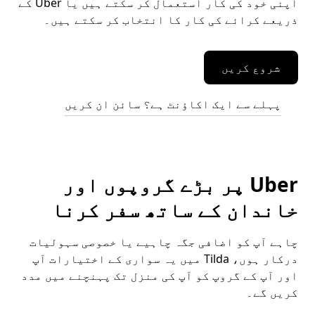
اپنی خود کی کار استعمال کر سکتے ہیں یا Uber کے
ذریعے کرائے کی کار کا انتخاب کر سکتے ہیں۔
شروع کریں
پہلے سے ایک اکاؤنٹ ہے؟ سائن ان کریں
Uber پر بڑے گروپوں اور
خاندان کے ساتھ سفر کرنا
چاہے آپ کو اضافی جگہ چاہیے یا خصوصی سہولیات
درکار ہوں، Tilda میں یہ سواری کے اختیارات آپ
اور آپ کے گروپ کو آپ کی منزل تک پہنچنے میں مدد
کریں گے۔