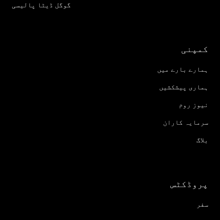
گوگل ڈیٹا پالیسی
کمپنی
ہمارے بارے میں
ہماری پیشکشیں
نیوز روم
سرمایہ کاران
بلاگ
پروڈکٹس
سفر