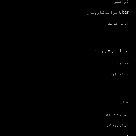
ڈرائیو
Uber برائے کاروبار
اوبر فریٹ
عالمی شہریت
حفاظت
پائیداری
سفر
ریزرو کریں
ایئرپورٹس
شہر