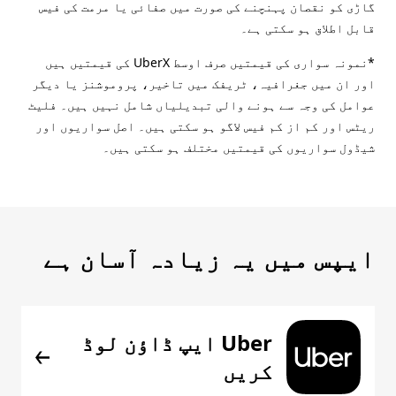
گاڑی کو نقصان پہنچنے کی صورت میں صفائی یا مرمت کی فیس
قابل اطلاق ہو سکتی ہے۔
*نمونہ سواری کی قیمتیں صرف اوسط UberX کی قیمتیں ہیں
اور ان میں جغرافیہ، ٹریفک میں تاخیر، پروموشنز یا دیگر
عوامل کی وجہ سے ہونے والی تبدیلیاں شامل نہیں ہیں۔ فلیٹ
ریٹس اور کم از کم فیس لاگو ہو سکتی ہیں۔ اصل سواریوں اور
شیڈول سواریوں کی قیمتیں مختلف ہو سکتی ہیں۔
ایپس میں یہ زیادہ آسان ہے
Uber ایپ ڈاؤن لوڈ
کریں