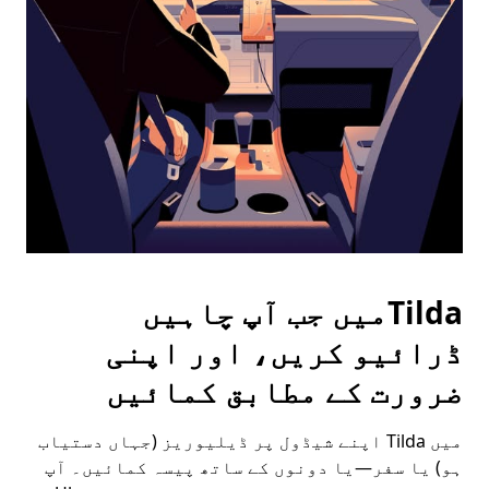
the
escape
button
to
close
the
calendar.
Tildaمیں جب آپ چاہیں
ڈرائیو کریں، اور اپنی
ضرورت کے مطابق کمائیں
میں Tilda اپنے شیڈول پر ڈیلیوریز (جہاں دستیاب
ہو) یا سفر—یا دونوں کے ساتھ پیسہ کمائیں۔ آپ