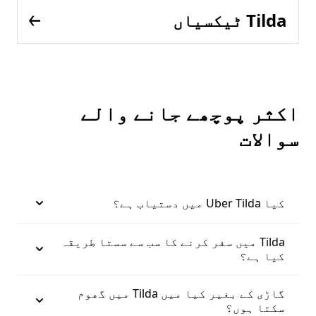
Tilda ٹیکسیاں
اکثر پوچھے جانے والے
سوالات
کیا Uber Tilda میں دستیاب ہے؟
Tilda میں سفر کرنے کا سب سے سستا طریقہ
کیا ہے؟
گاڑی کے بغیر کیا میں Tilda میں گھوم
سکتا ہوں؟