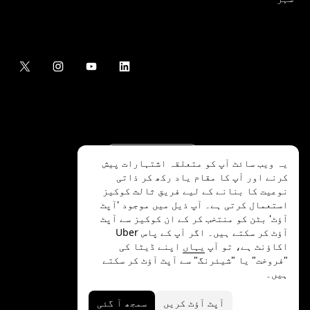
یہ ویب سائٹ آپ کو متعلقہ اشتہارات پیش
کرنے اور آپ کا مقام یاد رکھ کر ذاتی
نوعیت کا بنانے کے لیے فریق ثالث کوکیز
استعمال کرتی ہے۔ آپ ذیل میں موجود 'آپٹ
آؤٹ' بٹن کو منتخب کر کے ان کوکیز سے آپٹ
.Uber Technologies Inc
2026
©
آؤٹ کر سکتے ہیں۔ اگر آپ کے پاس Uber
اکاؤنٹ ہے، تو آپ
یہاں
اپنے ڈیٹا کی
"فروخت" یا "شیئرنگ" سے آپٹ آؤٹ کر سکتے
ہیں۔
رازداری
ایکسیسیبلٹی
شرائط
آپٹ آؤٹ کریں
سمجھ آ گئی