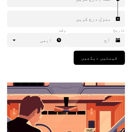
منزل درج کریں
تاریخ
وقت
ابھی
Press
قیمتیں دیکھیں
the
down
arrow
key
to
interact
with
the
calendar
and
select
a
date.
Press