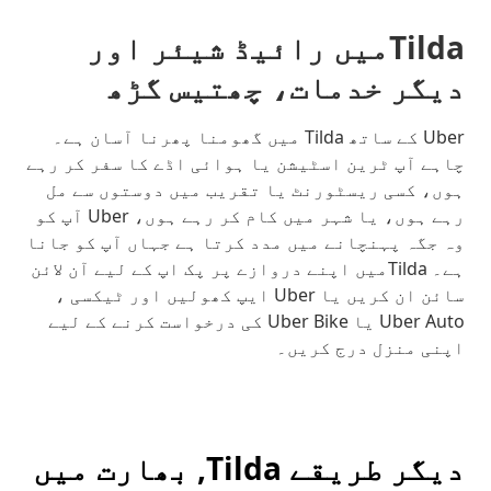
Tildaمیں رائیڈ شیئر اور
دیگر خدمات، چھتیس گڑھ
Uber کے ساتھ Tilda میں گھومنا پھرنا آسان ہے۔
چاہے آپ ٹرین اسٹیشن یا ہوائی اڈے کا سفر کر رہے
ہوں، کسی ریسٹورنٹ یا تقریب میں دوستوں سے مل
رہے ہوں، یا شہر میں کام کر رہے ہوں، Uber آپ کو
وہ جگہ پہنچانے میں مدد کرتا ہے جہاں آپ کو جانا
ہے۔ Tildaمیں اپنے دروازے پر پک اپ کے لیے آن لائن
سائن ان کریں یا Uber ایپ کھولیں اور ٹیکسی ،
Uber Auto یا Uber Bike کی درخواست کرنے کے لیے
اپنی منزل درج کریں۔
دیگر طریقے Tilda, بھارت میں