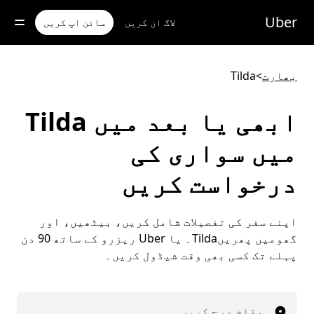
رکزی
واد
Uber
لاگ ان کریں
سائن اپ کریں
ر
ائیں
بھارت
>
Tilda
ابھی یا بعد میں Tilda
میں سواری کی
درخواست کریں
اپنے سفر کی تفصیلات شامل کریں، بیٹھیں، اور
گھومیں پھریںTilda۔ یا Uber ریزرو کے ساتھ 90 دن
پہلے تک کسی بھی وقت شیڈول کریں۔
مقام درج کریں