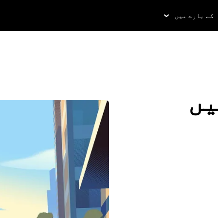
کے بارے میں
یں