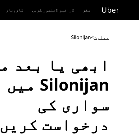
رکزی
Uber
واد
سفر
ڈرائیو ڈیلیور کریں
کاروبار
ر
ائیں
بھارت
>
Silonijan
ابھی یا بعد م
Silonijan میں
سواری کی
درخواست کریں