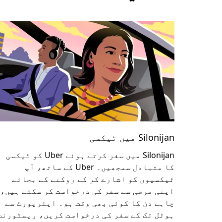
Silonijan میں ٹیکسی
Silonijan میں سفر کرتے ہوئے Uber کو ٹیکسی
کا متبادل سمجھیں۔ Uber کے ساتھ، آپ
ٹیکسیوں کو اشارے کر کے روکنے کے بجائے
اپنی مرضی سے سفر کی درخواست کر سکتے ہیں،
چاہے دن کا کوئی بھی وقت ہو۔ ایئرپورٹ سے
ہوٹل تک کے سفر کی درخواست کریں، ریسٹورنٹ