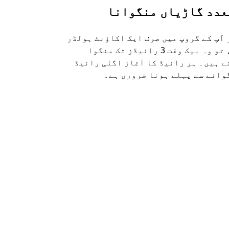
عدد گاڑیاں منگوانا
اوبر شٹل
 آپ کے گروپ میں صرف ایک اکاؤنٹ ہولڈر
ہماری شٹل ک
ہے، تو وہ بیک وقت 3 رائیڈز تک منگوا
راستوں اور 
ے ہیں۔ ہر رائیڈ کا آغاز اگلی رائیڈ
دستیاب ہے۔
وانے سے پہلے ہونا ضروری ہے۔
شٹل کی دستی