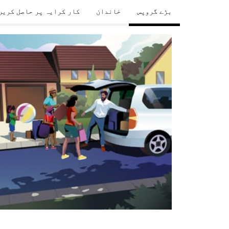
بڑے گروپس
خاندان
کار کرایہ پر حاصل کریں