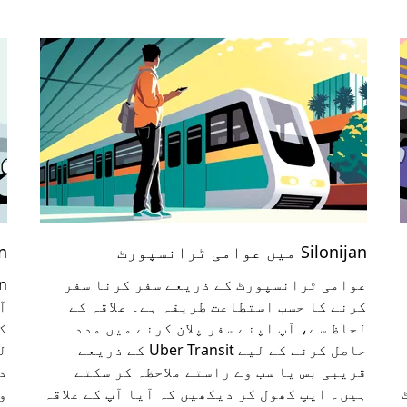
Silonijan میں عوامی ٹرانسپورٹ
jan
عوامی ٹرانسپورٹ کے ذریعے سفر کرنا سفر
کرنے کا حسب استطاعت طریقہ ہے۔ علاقہ کے
آ
لحاظ سے، آپ اپنے سفر پلان کرنے میں مدد
ک
حاصل کرنے کے لیے Uber Transit کے ذریعے
ل
قریبی بس یا سب وے راستے ملاحظہ کر سکتے
ہیں۔ ایپ کھول کر دیکھیں کہ آیا آپ کے علاقہ
و