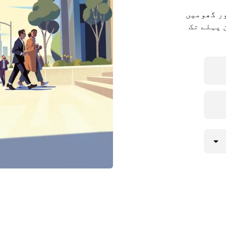
ور گھومیں
Silo۔ یا Uber ریزرو کے ساتھ 90 دن پہلے تک