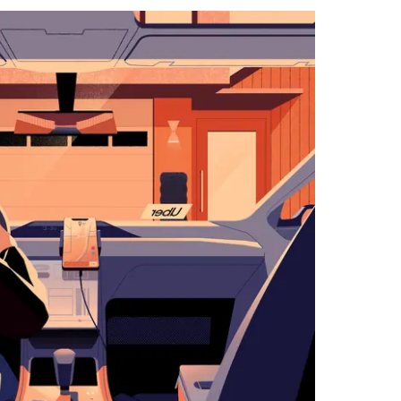
with
the
calendar
and
select
a
date.
Press
the
escape
button
to
close
the
calendar.