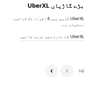
بڑے گاڑیاں UberXL
UberXL گروپ میں 6 افراد تک کے لیے
دستیاب ہے۔
UberXL کے بارے میں مزید جانیں
1/2