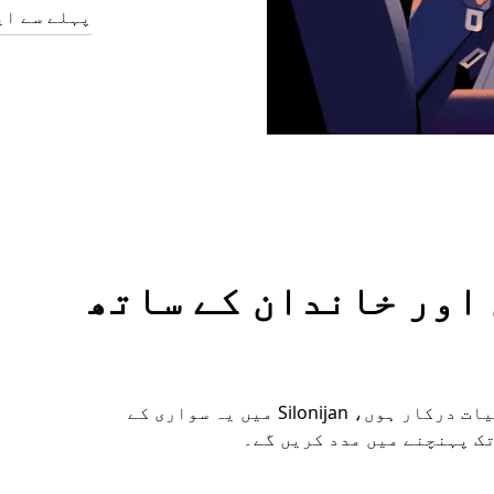
پہلے سے ای
وں اور خاندان کے ساتھ
چاہے آپ کو اضافی جگہ چاہیے یا خصوصی سہولیات درکار ہوں، Silonijan میں یہ سواری کے
تک پہنچنے میں مدد کریں گے۔