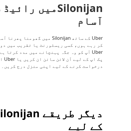
Silonijanمیں 
آسام
Uber کے ساتھ Silonijan میں گ
کر رہے ہوں، کسی ریسٹورنٹ یا تقریب میں دوس
درخواست کرنے کے لیے اپنی منزل درج کریں۔
کے لیے