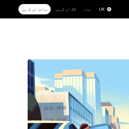
UR
مدد
لاگ ان کریں
سائن اپ کریں