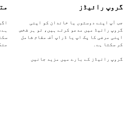
گروپ رائیڈز
مت
جب آپ اپنے دوستوں یا خاندان کو اپنی
اگر
گروپ رائیڈ میں مدعو کرتے ہیں، تو ہر شخص
اپنی مرضی کا پک اپ یا ڈراپ آف مقام شامل
سکت
کر سکتا ہے۔
منگ
گروپ رائیڈز کے بارے میں مزید جانیں