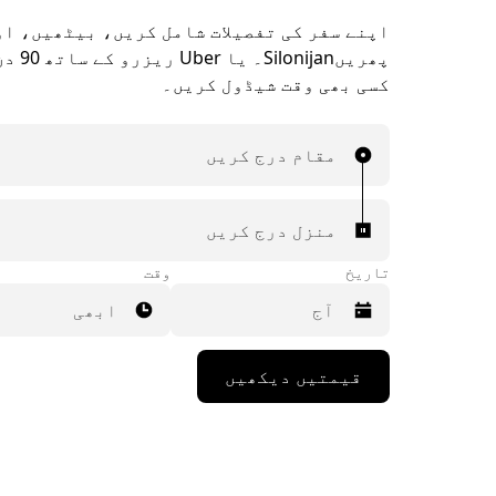
اپنے سفر کی تفصیلات شامل کریں، بیٹھیں، ا
پھریںnijan
کسی بھی وقت شیڈول کریں۔
مقام درج کریں
منزل درج کریں
تاریخ
وقت
ابھی
Press
قیمتیں دیکھیں
the
down
arrow
key
to
interact