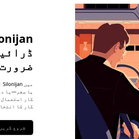
ڈرائیو
ضرورت 
می
یا سفر—یا دو
کار کا انتخاب
شروع کریں