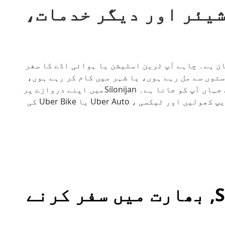
رائیڈ شیئر اور دیگر خدمات،
ھومنا پھرنا آسان ہے۔ چاہے آپ ٹرین اسٹیشن یا ہوائی اڈے کا سفر
توں سے مل رہے ہوں، یا شہر میں کام کر رہے ہوں،
Uber آپ کو وہ جگہ پہنچانے میں مدد کرتا ہے جہاں آپ کو جانا ہے۔ Silonijanمیں اپنے دروازے پر
پک اپ کے لیے آن لائن سائن ان کریں یا Uber ایپ کھولیں اور ٹیکسی ، Uber Auto یا Uber Bike کی
دیگر طریقے Silonijan, بھارت میں سفر کرنے