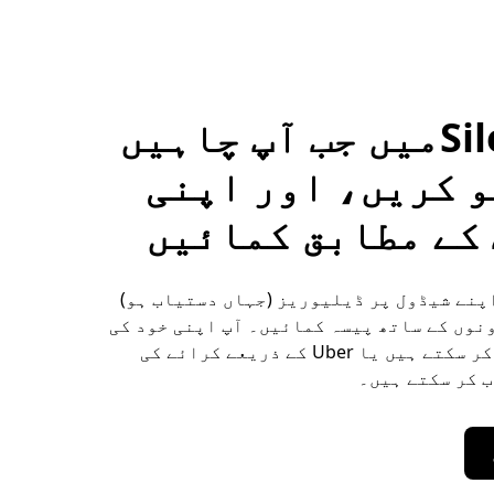
Silonijanمیں جب آپ چاہیں
 کریں، اور اپنی
کے مطابق کمائیں
ں Silonijan اپنے شیڈول پر ڈیلیوریز (جہاں دستیاب ہو)
نوں کے ساتھ پیسہ کمائیں۔ آپ اپنی خود کی
کار استعمال کر سکتے ہیں یا Uber کے ذریعے کرائے کی
 کر سکتے ہیں۔