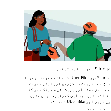
Siloni میں بائیک ٹیکسی
Silonijanمیں Uber Bike کے ساتھ گھومنا پھرنا
سان ہے۔ ٹریفک سے گزریں اور اپنی سہولت
ے مطابق سستے اور پریشانی سے پاک سفر کا
طف اٹھائیں۔ بس ایپ کھولیں، اپنی منزل
درج کریں اور Uber Bike کے ساتھ
ہاں پہنچیں۔