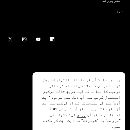
ایئرپورٹس
شہر
یہ ویب سائٹ آپ کو متعلقہ اشتہارات پیش
کرنے اور آپ کا مقام یاد رکھ کر ذاتی
نوعیت کا بنانے کے لیے فریق ثالث کوکیز
استعمال کرتی ہے۔ آپ ذیل میں موجود 'آپٹ
آؤٹ' بٹن کو منتخب کر کے ان کوکیز سے آپٹ
.Uber Technologies Inc
2026
©
آؤٹ کر سکتے ہیں۔ اگر آپ کے پاس Uber
اکاؤنٹ ہے، تو آپ
یہاں
اپنے ڈیٹا کی
"فروخت" یا "شیئرنگ" سے آپٹ آؤٹ کر سکتے
ہیں۔