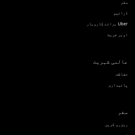
سفر
ڈرائیو
Uber برائے کاروبار
اوبر فریٹ
عالمی شہریت
حفاظت
پائیداری
سفر
ریزرو کریں