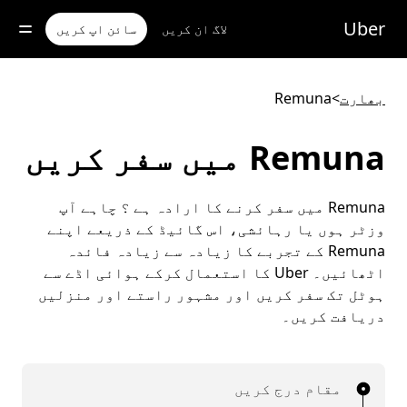
رکزی
واد
Uber
لاگ ان کریں
سائن اپ کریں
ر
ائیں
بھارت
>
Remuna
Remuna میں سفر کریں
Remuna میں سفر کرنے کا ارادہ ہے ؟ چاہے آپ
وزٹر ہوں یا رہائشی، اس گائیڈ کے ذریعے اپنے
Remuna کے تجربے کا زیادہ سے زیادہ فائدہ
اٹھائیں۔ Uber کا استعمال کرکے ہوائی اڈے سے
ہوٹل تک سفر کریں اور مشہور راستے اور منزلیں
دریافت کریں۔
مقام درج کریں