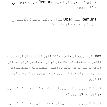
گاڑی کے بغیر کیا میں Remuna میں گھوم
سکتا ہوں؟
Remuna میں Uber سواروں کو محفوظ رکھنے
میں کیسے مدد کرتا ہے؟
Uber ڈرائیورز کی جانب سے Uber ایپ کا استعمال کرتے ہوئے
الکحل یا منشیات کے استعمال کو برداشت نہیں کرتی ہے۔ اگر
آپ کا ماننا ہو کہ آپ کا ڈرائیور منشیات یا الکحل کے اثر
میں ہے تو براہِ کرم ڈرائیور کو فوری طور پر ٹرپ ختم کرنے
کا کہیں۔
کمرشل گاڑیوں پر اضافی ریاستی حکومت کے ٹیکسز لگ سکتے ہیں
جو ٹول کے علاوہ ہوں گے۔
کمرشل گاڑیوں پر ریاستی حکومت کے اضافی ٹیکسز لگ سکتے ہیں