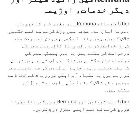
دیگر خدمات، اوڑیسہ
Uber کے ساتھ Remuna میں بغیر کار کے گھومنا
پھرنا آسان ہے۔ علاقہ میں وزٹ کرنے کے لیے جگہیں
تلاش کریں، پھر ہفتہ کے کسی بھی دن اور وقت سفر
کی درخواست کریں۔ آپ ریئل ٹائم میں سفر کی
درخواست کر سکتے ہیں یا پھر پیشگي سفر کی
درخواست کر سکتے ہیں تاکہ جب آپ تیار ہوں تو آپ
کا سفر دستیاب ہو۔ چاہے آپ گروپ کی صورت میں سفر
کر رہے ہوں یا تنہا، آپ اپنی ضروریات کے لحاظ سے
موزوں سفر تلاش کرنے کے لیے ایپ استعمال کر
سکتے ہیں۔
Uber ایپ کھولیں اور Remuna میں گھومنا پھرنا
شروع کرنے کے لیے اپنی منزل درج کریں۔