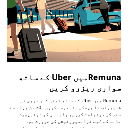
escape
button
to
close
the
calendar.
Remunaمیں Uber کے ساتھ
سواری ریزرو کریں
Remuna میں Uber کے ساتھ اپنی کار سروس کی
ضروریات کا پیشگی بندوبست کریں۔ 30 دن پہلے سے
سفر کی درخواست کریں، چاہے آپ کو ایئرپورٹ
جانے کے لیے ٹرانسپورٹیشن کی ضرورت ہو،