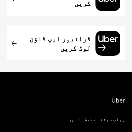
کریں
ڈرائیور ایپ ڈاؤن
لوڈ کریں
Uber
ہیلپ سینٹر ملاحظہ کریں