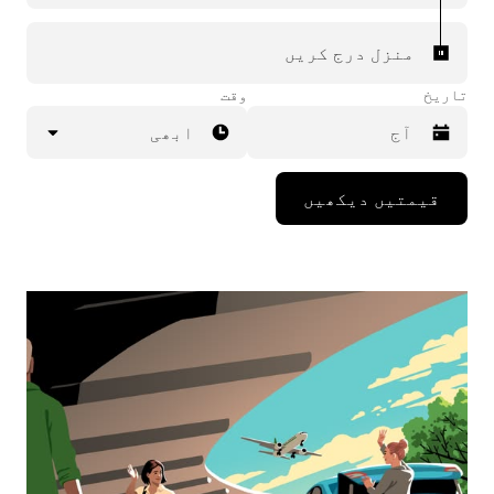
منزل درج کریں
تاریخ
وقت
ابھی
Press
قیمتیں دیکھیں
the
down
arrow
key
to
interact
with
the
calendar
and
select
a
date.
Press
the