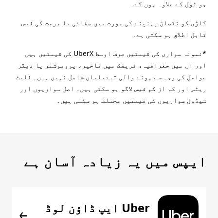
جو ٹول کے علاوہ ہوں گے۔
گاڑی کو نقصان پہنچنے کی صورت میں صفائی یا مرمت کی فیس
قابل اطلاق ہو سکتی ہے۔
*نمونہ سواری کی قیمتیں صرف اوسط UberX کی قیمتیں ہیں
اور ان میں جغرافیہ، ٹریفک میں تاخیر، پروموشنز یا دیگر
عوامل کی وجہ سے ہونے والی تبدیلیاں شامل نہیں ہیں۔ فلیٹ
ریٹس اور کم از کم فیس لاگو ہو سکتی ہیں۔ اصل سواریوں اور
شیڈول سواریوں کی قیمتیں مختلف ہو سکتی ہیں۔
ایپس میں یہ زیادہ آسان ہے
Uber ایپ ڈاؤن لوڈ