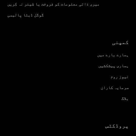
میری ذاتی معلومات کو فروخت یا شیئر نہ کریں
گوگل ڈیٹا پالیسی
کمپنی
ہمارے بارے میں
ہماری پیشکشیں
نیوز روم
سرمایہ کاران
بلاگ
پروڈکٹس