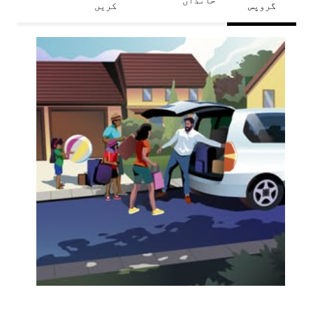
گروپس
کریں