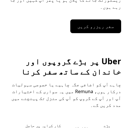
ریسٹورنٹ جانے کا پلان ہو یا پھر آپ کہیں اور جا
رہے ہوں۔
سفر ریزرو کریں
Uber پر بڑے گروپوں اور
خاندان کے ساتھ سفر کرنا
چاہے آپ کو اضافی جگہ چاہیے یا خصوصی سہولیات
درکار ہوں، Remuna میں یہ سواری کے اختیارات
آپ اور آپ کے گروپ کو آپ کی منزل تک پہنچنے میں
مدد کریں گے۔
بڑے
کار کرایہ پر حاصل
خاندان