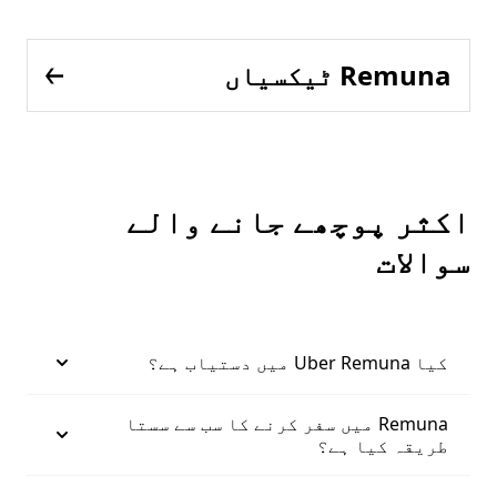
Remuna ٹیکسیاں
اکثر پوچھے جانے والے
سوالات
کیا Uber Remuna میں دستیاب ہے؟
Remuna میں سفر کرنے کا سب سے سستا
طریقہ کیا ہے؟