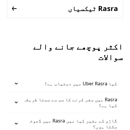
Rasra ٹیکسیاں
اکثر پوچھے جانے والے
سوالات
کیا Uber Rasra میں دستیاب ہے؟
Rasra میں سفر کرنے کا سب سے سستا طریقہ
کیا ہے؟
گاڑی کے بغیر کیا میں Rasra میں گھوم
سکتا ہوں؟