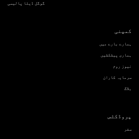
گوگل ڈیٹا پالیسی
کمپنی
ہمارے بارے میں
ہماری پیشکشیں
نیوز روم
سرمایہ کاران
بلاگ
پروڈکٹس
سفر