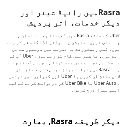
Rasraمیں رائیڈ شیئر اور
دیگر خدمات، اتر پردیش
Uber کے ساتھ Rasra میں گھومنا پھرنا آسان ہے۔
چاہے آپ ٹرین اسٹیشن یا ہوائی اڈے کا سفر کر رہے
ہوں، کسی ریسٹورنٹ یا تقریب میں دوستوں سے مل
رہے ہوں، یا شہر میں کام کر رہے ہوں، Uber آپ کو
وہ جگہ پہنچانے میں مدد کرتا ہے جہاں آپ کو جانا
ہے۔ Rasraمیں اپنے دروازے پر پک اپ کے لیے آن
لائن سائن ان کریں یا Uber ایپ کھولیں اور ٹیکسی
، Uber Auto یا Uber Bike کی درخواست کرنے کے لیے
اپنی منزل درج کریں۔
دیگر طریقے Rasra, بھارت