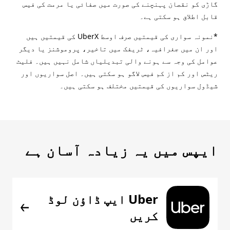
گاڑی کو نقصان پہنچنے کی صورت میں صفائی یا مرمت کی فیس
قابل اطلاق ہو سکتی ہے۔
*نمونہ سواری کی قیمتیں صرف اوسط UberX کی قیمتیں ہیں
اور ان میں جغرافیہ، ٹریفک میں تاخیر، پروموشنز یا دیگر
عوامل کی وجہ سے ہونے والی تبدیلیاں شامل نہیں ہیں۔ فلیٹ
ریٹس اور کم از کم فیس لاگو ہو سکتی ہیں۔ اصل سواریوں اور
شیڈول سواریوں کی قیمتیں مختلف ہو سکتی ہیں۔
ایپس میں یہ زیادہ آسان ہے
Uber ایپ ڈاؤن لوڈ
کریں