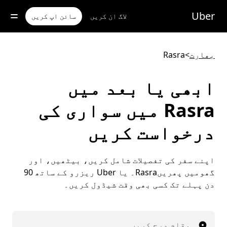
رکزی
واد
Uber
لاگ ان کریں
سائن اپ کریں
ر
ائیں
بھارت
>
Rasra
ابھی یا بعد میں
Rasra میں سواری کی
درخواست کریں
اپنے سفر کی تفصیلات شامل کریں، بیٹھیں، اور
گھومیں پھریںRasra۔ یا Uber ریزرو کے ساتھ 90
دن پہلے تک کسی بھی وقت شیڈول کریں۔
مقام درج کریں