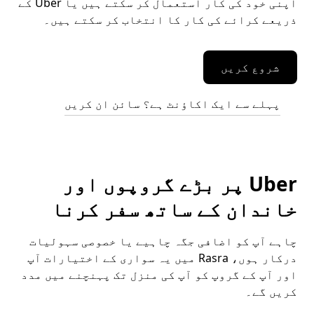
اپنی خود کی کار استعمال کر سکتے ہیں یا Uber کے
ذریعے کرائے کی کار کا انتخاب کر سکتے ہیں۔
شروع کریں
پہلے سے ایک اکاؤنٹ ہے؟ سائن ان کریں
Uber پر بڑے گروپوں اور
خاندان کے ساتھ سفر کرنا
چاہے آپ کو اضافی جگہ چاہیے یا خصوصی سہولیات
درکار ہوں، Rasra میں یہ سواری کے اختیارات آپ
اور آپ کے گروپ کو آپ کی منزل تک پہنچنے میں مدد
کریں گے۔