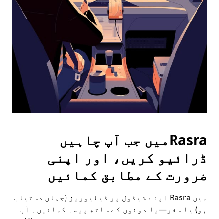
the
escape
button
to
close
the
calendar.
Rasraمیں جب آپ چاہیں
ڈرائیو کریں، اور اپنی
ضرورت کے مطابق کمائیں
میں Rasra اپنے شیڈول پر ڈیلیوریز (جہاں دستیاب
ہو) یا سفر—یا دونوں کے ساتھ پیسہ کمائیں۔ آپ