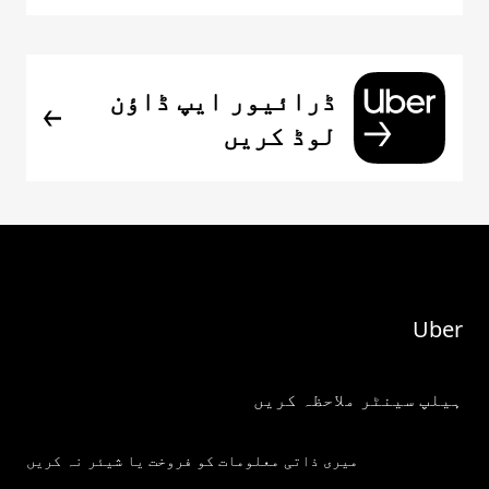
ڈرائیور ایپ ڈاؤن
لوڈ کریں
Uber
ہیلپ سینٹر ملاحظہ کریں
میری ذاتی معلومات کو فروخت یا شیئر نہ کریں