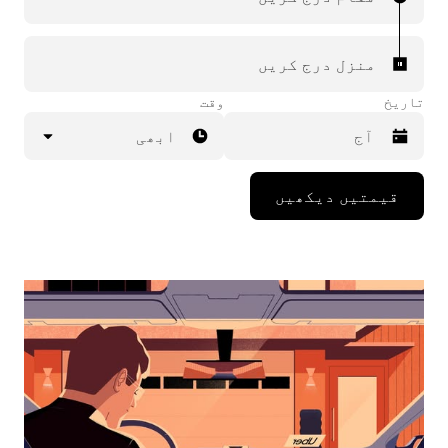
منزل درج کریں
تاریخ
وقت
ابھی
Press
قیمتیں دیکھیں
the
down
arrow
key
to
interact
with
the
calendar
and
select
a
date.
Press