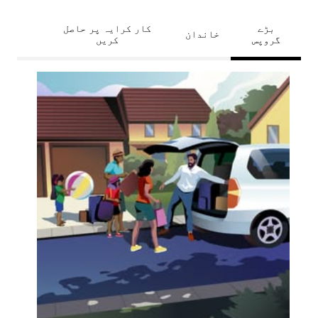
بڑے
کار کرایہ پر حاصل
خاندان
گروپس
کریں