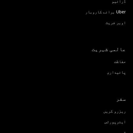
ڈرائیو
Uber برائے کاروبار
اوبر فریٹ
عالمی شہریت
حفاظت
پائیداری
سفر
ریزرو کریں
ایئرپورٹس
شہر