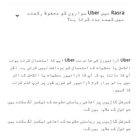
Rasra میں Uber سواروں کو محفوظ رکھنے
میں کیسے مدد کرتا ہے؟
Uber ڈرائیورز کی جانب سے Uber ایپ کا استعمال کرتے ہوئے
الکحل یا منشیات کے استعمال کو برداشت نہیں کرتی ہے۔ اگر
آپ کا ماننا ہو کہ آپ کا ڈرائیور منشیات یا الکحل کے اثر
میں ہے تو براہِ کرم ڈرائیور کو فوری طور پر ٹرپ ختم کرنے
کا کہیں۔
کمرشل گاڑیوں پر اضافی ریاستی حکومت کے ٹیکسز لگ سکتے ہیں
جو ٹول کے علاوہ ہوں گے۔
کمرشل گاڑیوں پر ریاستی حکومت کے اضافی ٹیکسز لگ سکتے ہیں
جو ٹول کے علاوہ ہوں گے۔