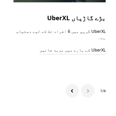
بڑے گاڑیاں UberXL
گرو
UberXL گروپ میں 6 افراد تک کے لیے دستیاب
جب آپ
ہے۔
رائیڈ
مرضی 
UberXL کے بارے میں مزید جانیں
سکتا
گروپ 
1/4