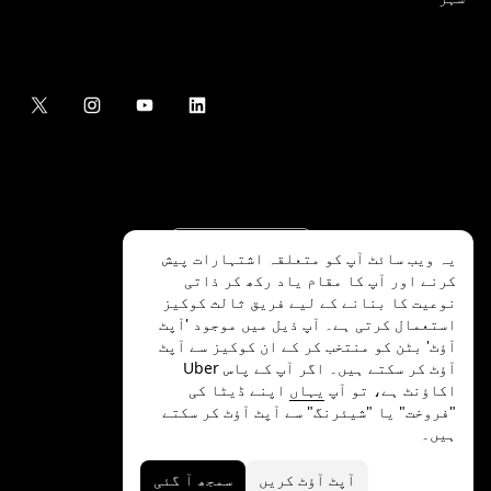
یہ ویب سائٹ آپ کو متعلقہ اشتہارات پیش
کرنے اور آپ کا مقام یاد رکھ کر ذاتی
نوعیت کا بنانے کے لیے فریق ثالث کوکیز
استعمال کرتی ہے۔ آپ ذیل میں موجود 'آپٹ
آؤٹ' بٹن کو منتخب کر کے ان کوکیز سے آپٹ
.Uber Technologies Inc
2026
©
آؤٹ کر سکتے ہیں۔ اگر آپ کے پاس Uber
اکاؤنٹ ہے، تو آپ
یہاں
اپنے ڈیٹا کی
"فروخت" یا "شیئرنگ" سے آپٹ آؤٹ کر سکتے
ہیں۔
رازداری
ایکسیسیبلٹی
شرائط
آپٹ آؤٹ کریں
سمجھ آ گئی