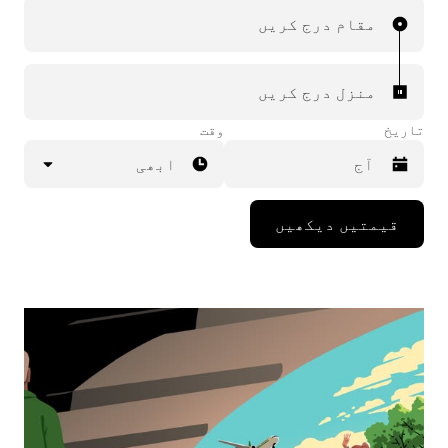
مقام درج کریں
منزل درج کریں
تاریخ
وقت
ابھی
Press
قیمتیں دیکھیں
the
down
arrow
key
to
interact
with
the
calendar
and
select
a
date.