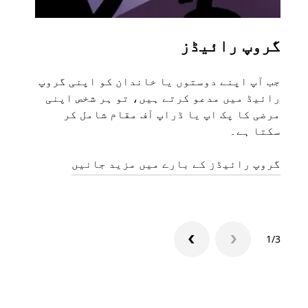
گروپ رائیڈز
متع
جب آپ اپنے دوستوں یا خاندان کو اپنی گروپ
اگر 
رائیڈ میں مدعو کرتے ہیں، تو ہر شخص اپنی
مرضی کا پک اپ یا ڈراپ آف مقام شامل کر
ہیں۔
سکتا ہے۔
منگو
گروپ رائیڈز کے بارے میں مزید جانیں
1/3