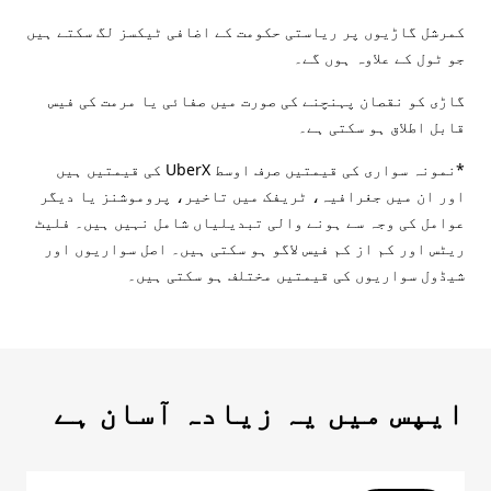
کمرشل گاڑیوں پر ریاستی حکومت کے اضافی ٹیکسز لگ سکتے ہیں
جو ٹول کے علاوہ ہوں گے۔
گاڑی کو نقصان پہنچنے کی صورت میں صفائی یا مرمت کی فیس
قابل اطلاق ہو سکتی ہے۔
*نمونہ سواری کی قیمتیں صرف اوسط UberX کی قیمتیں ہیں
اور ان میں جغرافیہ، ٹریفک میں تاخیر، پروموشنز یا دیگر
عوامل کی وجہ سے ہونے والی تبدیلیاں شامل نہیں ہیں۔ فلیٹ
ریٹس اور کم از کم فیس لاگو ہو سکتی ہیں۔ اصل سواریوں اور
شیڈول سواریوں کی قیمتیں مختلف ہو سکتی ہیں۔
ایپس میں یہ زیادہ آسان ہے