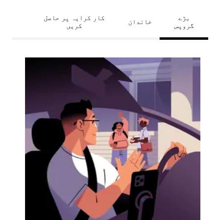
بڑے
کار کرایہ پر حاصل
خاندان
گروپس
کریں