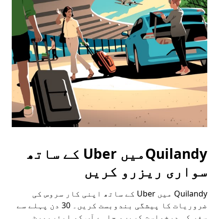
Press
the
escape
button
to
close
the
calendar.
Quilandyمیں Uber کے ساتھ
سواری ریزرو کریں
Quilandy میں Uber کے ساتھ اپنی کار سروس کی
ضروریات کا پیشگی بندوبست کریں۔ 30 دن پہلے سے
سفر کی درخواست کریں، چاہے آپ کو ایئرپورٹ