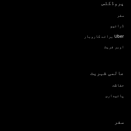
پروڈکٹس
سفر
ڈرائیو
Uber برائے کاروبار
اوبر فریٹ
عالمی شہریت
حفاظت
پائیداری
سفر