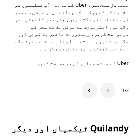
متبادل سمجھیں۔ Uber کے ساتھ، آپ ٹیکسیوں کو
کا 
اشارے کر کے روکنے کے بجائے اپنی مرضی سے سفر
اپن
کی درخواست کر سکتے ہیں، چاہے دن کا کوئی بھی
وقت ہو۔ ایئرپورٹ سے ہوٹل تک کے سفر کی
ملا
درخواست کریں، ریسٹورنٹ جائیں یا کوئی اور
جگہ وزٹ کریں۔ انتخاب آپ کا ہے۔ شروع کرنے کے
لیے ایپ کھولیں اور منزل درج کریں۔
میں
Uber کے ساتھ سواری کی درخواست کریں
Uber ایپ
1/3
Quilandy ٹیکسیاں اور دیگر