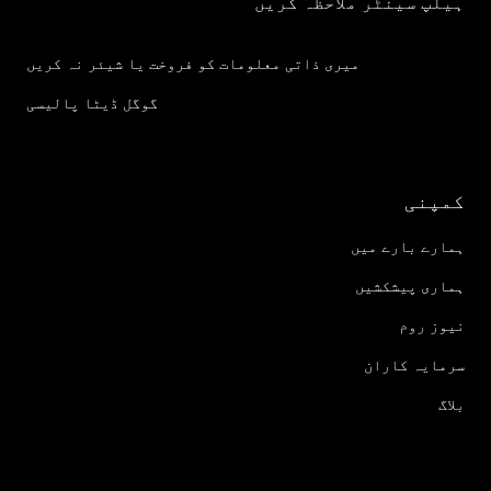
ہیلپ سینٹر ملاحظہ کریں
میری ذاتی معلومات کو فروخت یا شیئر نہ کریں
گوگل ڈیٹا پالیسی
کمپنی
ہمارے بارے میں
ہماری پیشکشیں
نیوز روم
سرمایہ کاران
بلاگ