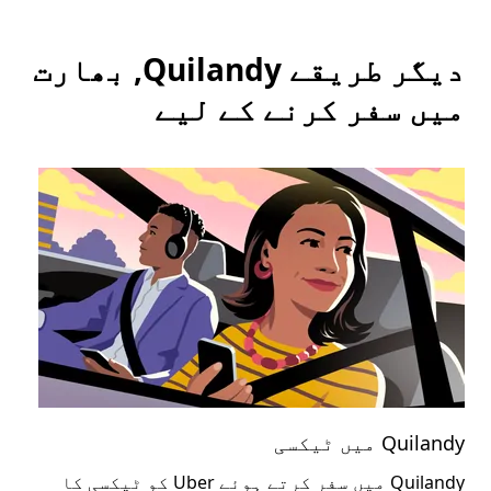
دیگر طریقے Quilandy, بھارت
میں سفر کرنے کے لیے
Quilandy میں ٹیکسی
uilandy
Quilandy میں سفر کرتے ہوئے Uber کو ٹیکسی کا
عوا