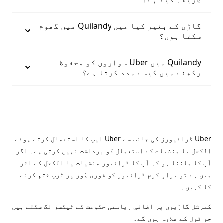
گاڑی کے بغیر کیا میں Quilandy میں گھوم
سکتا ہوں؟
Quilandy میں Uber سواروں کو محفوظ
رکھنے میں کیسے مدد کرتا ہے؟
Uber ڈرائیورز کی جانب سے Uber ایپ کا استعمال کرتے ہوئے
الکحل یا منشیات کے استعمال کو برداشت نہیں کرتی ہے۔ اگر
آپ کا ماننا ہو کہ آپ کا ڈرائیور منشیات یا الکحل کے اثر
میں ہے تو براہِ کرم ڈرائیور کو فوری طور پر ٹرپ ختم کرنے
کا کہیں۔
کمرشل گاڑیوں پر اضافی ریاستی حکومت کے ٹیکسز لگ سکتے ہیں
جو ٹول کے علاوہ ہوں گے۔