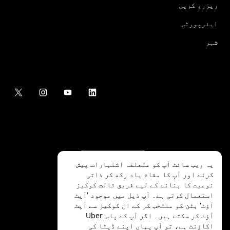
ریزرو کریں
ایئرپورٹس
شہر
یہ ویب سائٹ آپ کو متعلقہ اشتہارات پیش
کرنے اور آپ کا مقام یاد رکھ کر ذاتی
نوعیت کا بنانے کے لیے فریق ثالث کوکیز
استعمال کرتی ہے۔ آپ ذیل میں موجود 'آپٹ
آؤٹ' بٹن کو منتخب کر کے ان کوکیز سے آپٹ
.Uber Technologies Inc
2026
©
آؤٹ کر سکتے ہیں۔ اگر آپ کے پاس Uber
اکاؤنٹ ہے، تو آپ
یہاں
اپنے ڈیٹا کی