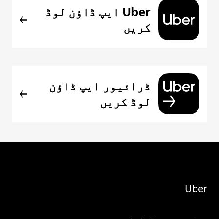
Uber ایپ ڈاؤن لوڈ
کریں
ڈرائیور ایپ ڈاؤن
لوڈ کریں
Uber