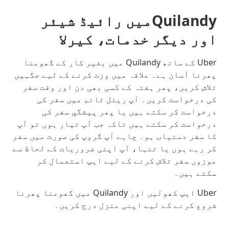
Quilandyمیں رائیڈ شیئر
اور دیگر خدمات، کیرلا
Uber کے ساتھ Quilandy میں بغیر کار کے گھومنا
پھرنا آسان ہے۔ علاقہ میں وزٹ کرنے کے لیے جگہیں
تلاش کریں، پھر ہفتہ کے کسی بھی دن اور وقت سفر
کی درخواست کریں۔ آپ ریئل ٹائم میں سفر کی
درخواست کر سکتے ہیں یا پھر پیشگي سفر کی
درخواست کر سکتے ہیں تاکہ جب آپ تیار ہوں تو آپ
کا سفر دستیاب ہو۔ چاہے آپ گروپ کی صورت میں سفر
کر رہے ہوں یا تنہا، آپ اپنی ضروریات کے لحاظ سے
موزوں سفر تلاش کرنے کے لیے ایپ استعمال کر
سکتے ہیں۔
Uber ایپ کھولیں اور Quilandy میں گھومنا پھرنا
شروع کرنے کے لیے اپنی منزل درج کریں۔