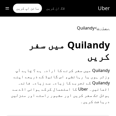
رکزی
واد
Uber
لاگ ان کریں
سائن اپ کریں
ر
ائیں
بھارت
>
Quilandy
Quilandy میں سفر
کریں
Quilandy میں سفر کرنے کا ارادہ ہے ؟ چاہے آپ
وزٹر ہوں یا رہائشی، اس گائیڈ کے ذریعے اپنے
Quilandy کے تجربے کا زیادہ سے زیادہ فائدہ
اٹھائیں۔ Uber کا استعمال کرکے ہوائی اڈے سے
ہوٹل تک سفر کریں اور مشہور راستے اور منزلیں
دریافت کریں۔