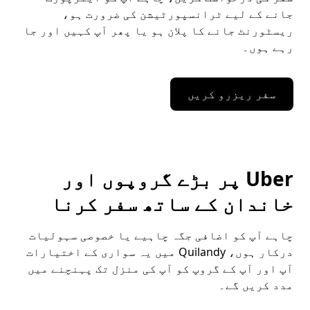
جانے کے لیے ٹرانسپورٹیشن کی ضرورت ہو،
ریسٹورنٹ جانے کا پلان ہو یا پھر آپ کہیں اور جا
رہے ہوں۔
سفر ریزرو کریں
Uber پر بڑے گروپوں اور
خاندان کے ساتھ سفر کرنا
چاہے آپ کو اضافی جگہ چاہیے یا خصوصی سہولیات
درکار ہوں، Quilandy میں یہ سواری کے اختیارات
آپ اور آپ کے گروپ کو آپ کی منزل تک پہنچنے میں
مدد کریں گے۔