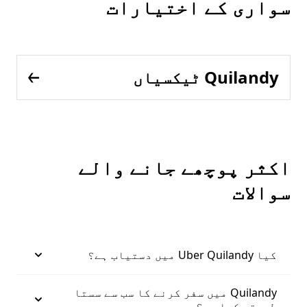
سواری کے اختیارات
Quilandy ٹیکسیاں
اکثر پوچھے جانے والے
سوالات
کیا Uber Quilandy میں دستیاب ہے؟
Quilandy میں سفر کرنے کا سب سے سستا
طریقہ کیا ہے؟