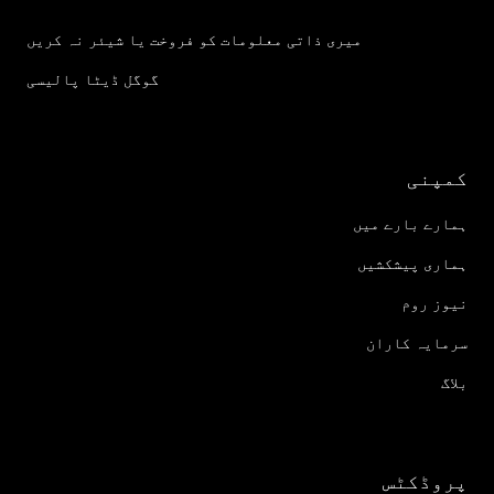
میری ذاتی معلومات کو فروخت یا شیئر نہ کریں
گوگل ڈیٹا پالیسی
کمپنی
ہمارے بارے میں
ہماری پیشکشیں
نیوز روم
سرمایہ کاران
بلاگ
پروڈکٹس