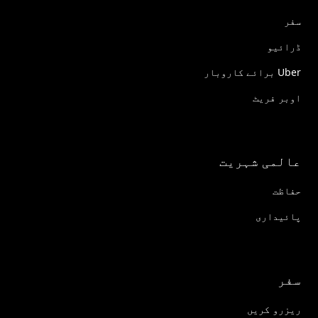
سفر
ڈرائیو
Uber برائے کاروبار
اوبر فریٹ
عالمی شہریت
حفاظت
پائیداری
سفر
ریزرو کریں