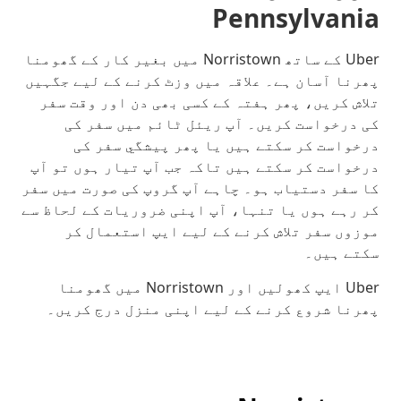
Pennsylvania
Uber کے ساتھ Norristown میں بغیر کار کے گھومنا
پھرنا آسان ہے۔ علاقہ میں وزٹ کرنے کے لیے جگہیں
تلاش کریں، پھر ہفتہ کے کسی بھی دن اور وقت سفر
کی درخواست کریں۔ آپ ریئل ٹائم میں سفر کی
درخواست کر سکتے ہیں یا پھر پیشگي سفر کی
درخواست کر سکتے ہیں تاکہ جب آپ تیار ہوں تو آپ
کا سفر دستیاب ہو۔ چاہے آپ گروپ کی صورت میں سفر
کر رہے ہوں یا تنہا، آپ اپنی ضروریات کے لحاظ سے
موزوں سفر تلاش کرنے کے لیے ایپ استعمال کر
سکتے ہیں۔
Uber ایپ کھولیں اور Norristown میں گھومنا
پھرنا شروع کرنے کے لیے اپنی منزل درج کریں۔