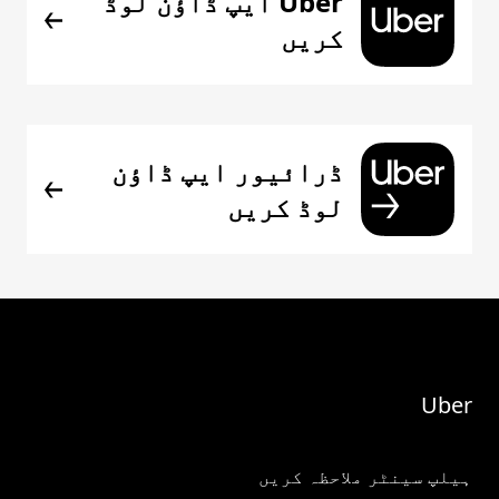
Uber ایپ ڈاؤن لوڈ
کریں
ڈرائیور ایپ ڈاؤن
لوڈ کریں
Uber
ہیلپ سینٹر ملاحظہ کریں