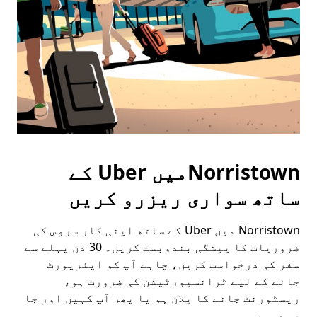
Norristownمیں Uber کے
ساتھ سواری ریزرو کریں
Norristown میں Uber کے ساتھ اپنی کار سروس کی
ضروریات کا پیشگی بندوبست کریں۔ 30 دن پہلے سے
سفر کی درخواست کریں، چاہے آپ کو ایئرپورٹ
جانے کے لیے ٹرانسپورٹیشن کی ضرورت ہو،
ریسٹورنٹ جانے کا پلان ہو یا پھر آپ کہیں اور جا
رہے ہوں۔