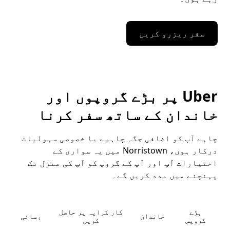
سفر ریزرو کریں
Uber پر بڑے گروپوں اور
خاندان کے ساتھ سفر کرنا
چاہے آپ کو اضافی جگہ چاہیے یا خصوصی سہولیات
درکار ہوں، Norristown میں یہ سواری کے
اختیارات آپ اور آپ کے گروپ کو آپ کی منزل تک
پہنچنے میں مدد کریں گے۔
بڑے
کار کرایہ پر حاصل
خاندان
رسائی
گروپس
کریں