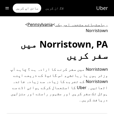
رکزی
واد
Uber
لاگ ان کریں
سائن اپ کریں
ر
ائیں
ریاستہائے متحدہ امریکہ
>
Pennsylvania
>
Norristown
Norristown, PA میں
سفر کریں
Norristown میں سفر کرنے کا ارادہ ہے ؟ چاہے آپ
وزٹر ہوں یا رہائشی، اس گائیڈ کے ذریعے اپنے
Norristown کے تجربے کا زیادہ سے زیادہ فائدہ
اٹھائیں۔ Uber کا استعمال کرکے ہوائی اڈے سے
ہوٹل تک سفر کریں اور مشہور راستے اور منزلیں
دریافت کریں۔