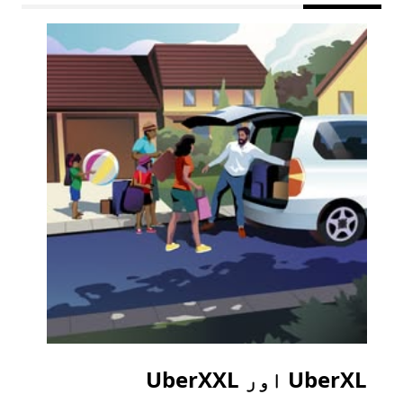
UberXL اور UberXXL
گرو