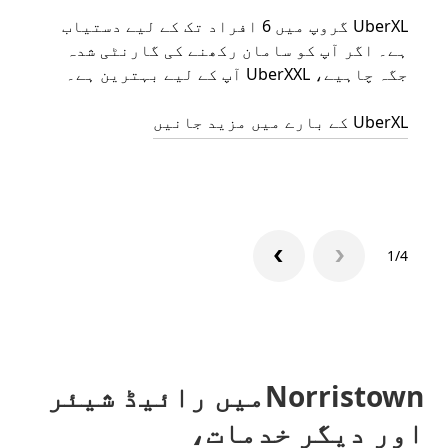
UberXL گروپ میں 6 افراد تک کے لیے دستیاب
جب آپ
ہے۔ اگر آپ کو سامان رکھنے کی گارنٹی شدہ
رائیڈ
جگہ چاہیے، UberXXL آپ کے لیے بہترین ہے۔
مرضی 
سکتا
UberXL کے بارے میں مزید جانیں
گروپ 
1/4
Norristownمیں رائیڈ شیئر
اور دیگر خدمات،