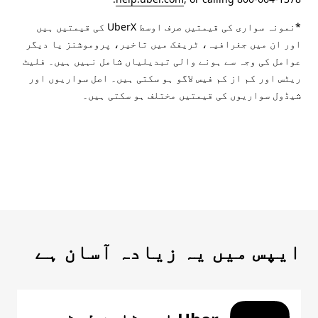
*نمونہ سواری کی قیمتیں صرف اوسط UberX کی قیمتیں ہیں
اور ان میں جغرافیہ، ٹریفک میں تاخیر، پروموشنز یا دیگر
عوامل کی وجہ سے ہونے والی تبدیلیاں شامل نہیں ہیں۔ فلیٹ
ریٹس اور کم از کم فیس لاگو ہو سکتی ہیں۔ اصل سواریوں اور
شیڈول سواریوں کی قیمتیں مختلف ہو سکتی ہیں۔
ایپس میں یہ زیادہ آسان ہے