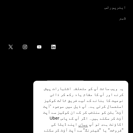
ایئرپورٹس
شہر
یہ ویب سائٹ آپ کو متعلقہ اشتہارات پیش
کرنے اور آپ کا مقام یاد رکھ کر ذاتی
نوعیت کا بنانے کے لیے فریق ثالث کوکیز
استعمال کرتی ہے۔ آپ ذیل میں موجود 'آپٹ
آؤٹ' بٹن کو منتخب کر کے ان کوکیز سے آپٹ
.Uber Technologies Inc
2026
©
آؤٹ کر سکتے ہیں۔ اگر آپ کے پاس Uber
اکاؤنٹ ہے، تو آپ
یہاں
اپنے ڈیٹا کی
"فروخت" یا "شیئرنگ" سے آپٹ آؤٹ کر سکتے