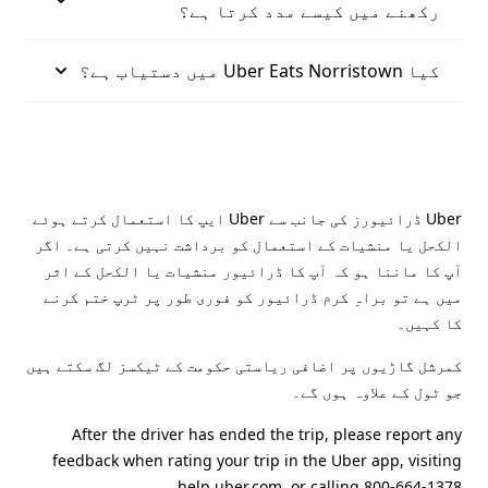
رکھنے میں کیسے مدد کرتا ہے؟
کیا Uber Eats Norristown میں دستیاب ہے؟
Uber ڈرائیورز کی جانب سے Uber ایپ کا استعمال کرتے ہوئے
الکحل یا منشیات کے استعمال کو برداشت نہیں کرتی ہے۔ اگر
آپ کا ماننا ہو کہ آپ کا ڈرائیور منشیات یا الکحل کے اثر
میں ہے تو براہِ کرم ڈرائیور کو فوری طور پر ٹرپ ختم کرنے
کا کہیں۔
کمرشل گاڑیوں پر اضافی ریاستی حکومت کے ٹیکسز لگ سکتے ہیں
جو ٹول کے علاوہ ہوں گے۔
After the driver has ended the trip, please report any
feedback when rating your trip in the Uber app, visiting
help.uber.com
, or calling 800-664-1378.