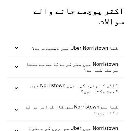
اکثر پوچھے جانے والے
سوالات
کیا Uber Norristown میں دستیاب ہے؟
Norristown میں سفر کرنے کا سب سے سستا
طریقہ کیا ہے؟
گاڑی کے بغیر کیا میں Norristown میں
گھوم سکتا ہوں؟
کیا میںNorristownمیں کار کرایہ پر لے
سکتا ہوں؟
Norristown میں Uber سواروں کو محفوظ