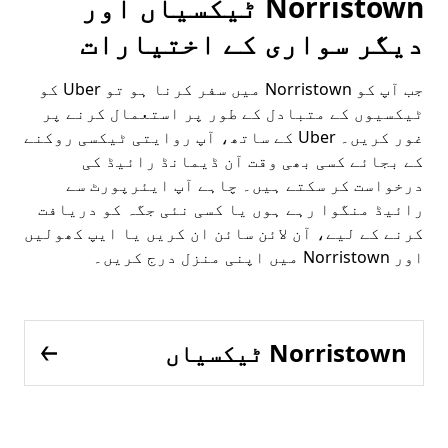
Norristown ٹیکسیاں اور
دیگر سواری کے اختیارات
جب آپ کو Norristown میں سفر کرنا ہو تو Uber کو
ٹیکسیوں کے متبادل کے طور پر استعمال کرنے پر
غور کریں۔ Uber کے ساتھ، آپ روایتی ٹیکسی روکنے
کے بجائے کسی بھی وقت آن ڈیمانڈ رائیڈ کی
درخواست کر سکتے ہیں۔ چاہے آپ ایئرپورٹ سے
رائیڈ منگوا رہے ہوں یا کسی نئی جگہ کو دریافت
کرنے کے لیے، آن لائن سائن ان کریں یا ایپ کھولیں
اور Norristown میں اپنی منزل درج کریں۔
Norristown ٹیکسیاں