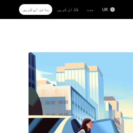
UR
مدد
لاگ ان کریں
سائن اپ کریں