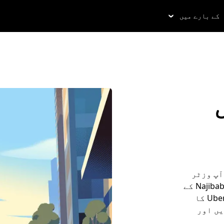
کے بارے میں
یں
ے آپ وزٹر
ہوں یا رہائشی، اس گائیڈ کے ذریعے اپنے Najibabad کے
تجربے کا زیادہ سے زیادہ فائدہ اٹھائیں۔ Uber کا
یں اور