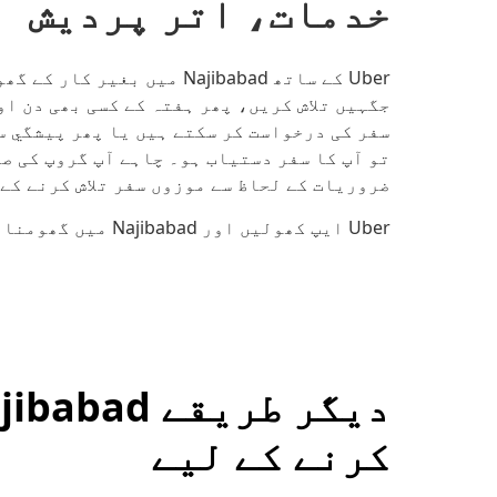
خدمات، اتر پردیش
Uber کے ساتھ Najibabad میں
جگہیں تلاش کریں، پھر ہفتہ کے کسی بھی دن ا
سفر کی درخواست کر سکتے ہیں یا پھر پیشگي س
تو آپ کا سفر دستیاب ہو۔ چاہے آپ گروپ کی صو
ضروریات کے لحاظ سے موزوں سفر تلاش کرنے کے
Uber ایپ کھولیں اور Najibabad میں گھومنا پھرنا شروع کرنے کے لیے اپنی منزل درج کریں۔
کرنے کے لیے