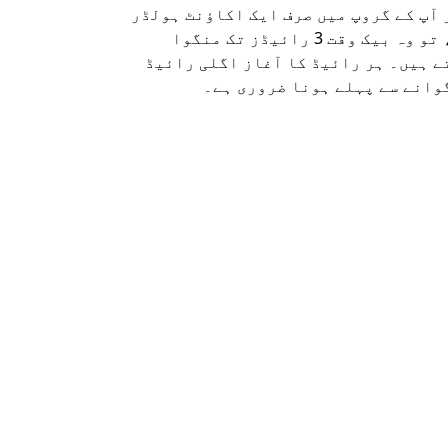
 آپ کے گروپ میں صرف ایک اکاؤنٹ ہولڈر
ہماری شٹل ک
ہے، تو وہ بیک وقت 3 رائیڈز تک منگوا
راستوں اور 
ے ہیں۔ ہر رائیڈ کا آغاز اگلی رائیڈ
دستیاب ہے۔
وانے سے پہلے ہونا ضروری ہے۔
شٹل کی دستی