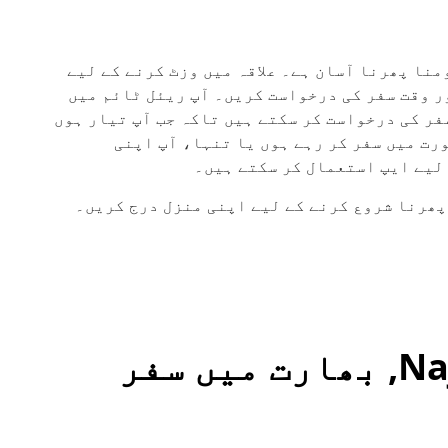
 بغیر کار کے گھومنا پھرنا آسان ہے۔ علاقہ میں وزٹ کرنے کے لیے
ور وقت سفر کی درخواست کریں۔ آپ ریئل ٹائم میں
فر کی درخواست کر سکتے ہیں تاکہ جب آپ تیار ہوں
رت میں سفر کر رہے ہوں یا تنہا، آپ اپنی
 لیے ایپ استعمال کر سکتے ہیں۔
دیگر طریقے Najibabad, بھارت میں سفر