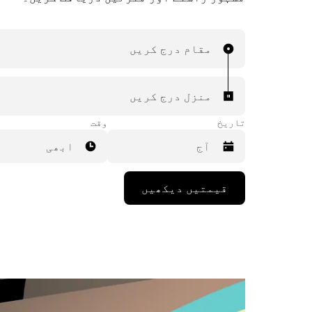
مقام درج کریں
منزل درج کریں
تاریخ
وقت
ابھی
Press
قیمتیں دیکھیں
the
down
arrow
key
to
interact
with
the
calendar
and