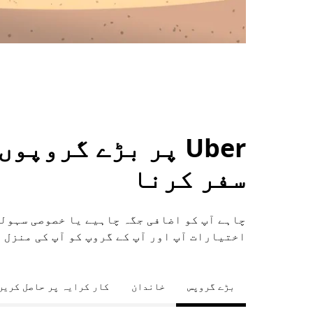
Uber پر بڑے گروپ
سفر کرنا
اختیارات آپ اور آپ کے گروپ کو آپ کی منزل 
بڑے گروپس
خاندان
کار کرایہ پر حاصل کریں