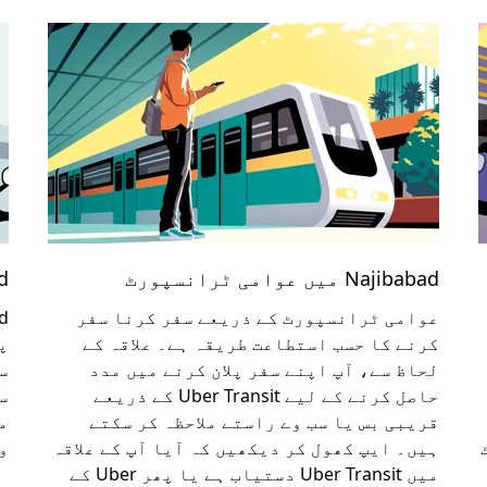
Najibabad میں عوامی ٹرانسپورٹ
bad
عوامی ٹرانسپورٹ کے ذریعے سفر کرنا سفر
کرنے کا حسب استطاعت طریقہ ہے۔ علاقہ کے
پ
لحاظ سے، آپ اپنے سفر پلان کرنے میں مدد
س
حاصل کرنے کے لیے Uber Transit کے ذریعے
س
قریبی بس یا سب وے راستے ملاحظہ کر سکتے
ہیں۔ ایپ کھول کر دیکھیں کہ آیا آپ کے علاقہ
و
میں Uber Transit دستیاب ہے یا پھر Uber کے