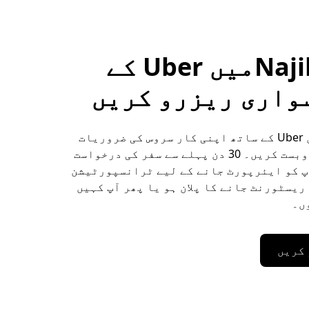
Najibabadمیں Uber کے
واری ریزرو کریں
Najibabad میں Uber کے ساتھ اپنی کار سروس کی ضروریات
کا پیشگی بندوبست کریں۔ 30 دن پہلے سے سفر کی درخواست
پ کو ایئرپورٹ جانے کے لیے ٹرانسپورٹیشن
ریسٹورنٹ جانے کا پلان ہو یا پھر آپ کہیں
ں۔
 کریں