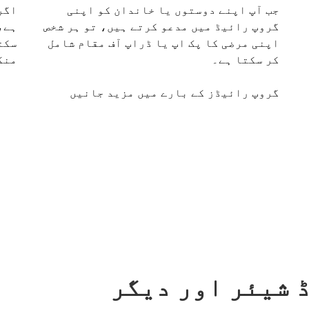
جب آپ اپنے دوستوں یا خاندان کو اپنی
اگر
گروپ رائیڈ میں مدعو کرتے ہیں، تو ہر شخص
اپنی مرضی کا پک اپ یا ڈراپ آف مقام شامل
سکت
کر سکتا ہے۔
منگ
گروپ رائیڈز کے بارے میں مزید جانیں
 رائیڈ شیئر اور دیگر