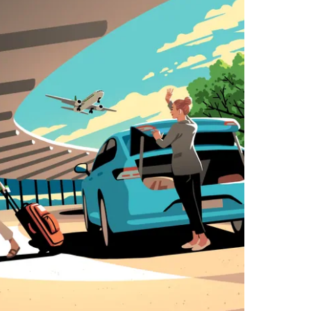
select
a
date.
Press
the
escape
button
to
close
the
calendar.