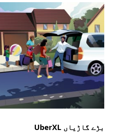
بڑے گاڑیاں UberXL