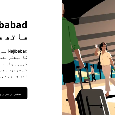
ساتھ س
کریں، چاہے آ
کی ضرورت ہو، 
اور جا رہے ہو
سفر ریزرو