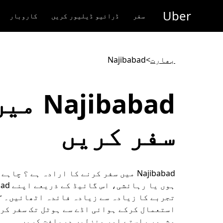
رکزی
Uber
واد
سفر
ڈرائیو ڈیلیور کریں
کاروبار
ر
ائیں
بھارت
>
Najibabad
Najibabad م
سفر کریں
Najibabad میں سفر کرنے کا ارادہ ہے ؟ چاہ
استعمال کرکے ہوائی اڈے سے ہوٹل تک سفر کر
مشہور راستے اور منزلیں دریافت کریں۔