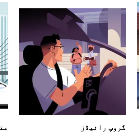
گروپ رائیڈز
مت