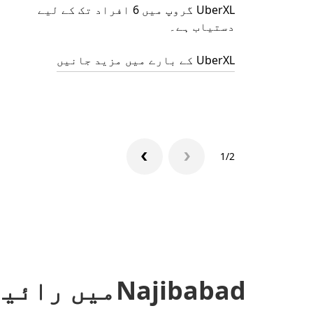
UberXL گروپ میں 6 افراد تک کے لیے
دستیاب ہے۔
UberXL کے بارے میں مزید جانیں
1/2
Najibabadمیں