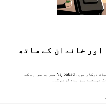
وں اور خاندان کے ساتھ
چاہے آپ کو اضافی جگہ چاہیے یا خصوصی سہولیات درکار ہوں، Najibabad میں یہ سواری کے
تک پہنچنے میں مدد کریں گے۔