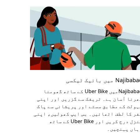
Najiba میں بائیک ٹیکسی
Najibabadمیں Uber Bike کے ساتھ گھومنا
ھرنا آسان ہے۔ ٹریفک سے گزریں اور اپنی
ہولت کے مطابق سستے اور پریشانی سے پاک
فر کا لطف اٹھائیں۔ بس ایپ کھولیں، اپنی
منزل درج کریں اور Uber Bike کے ساتھ
ہاں پہنچیں۔