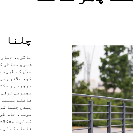
چلنا
ناگری، جھارکھ
شہری مناظر کے
حمل کے طریقے 
کچھ علاقوں م
موجود ہو سکتی
مجموعی ترقی 
فاصلے ہمیشہ ک
پیدل چلنا کم 
موسم، خاص طور
کے لیے مشکلات
فاصلے کے لیے 