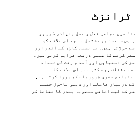
ٹرانزٹ
ڈ میں عوامی نقل و حمل بنیادی طور پر
 بس سروسز پر مشتمل ہے جو اس علاقے کو
سے جوڑتی ہیں۔ یہ بسیں گاؤں کے اندر اور
سفر کرنے کا عملی ذریعہ فراہم کرتی ہیں۔
ز کی دستیابی اور آمد و رفت کی تعداد
سے مختلف ہو سکتی ہے۔ اس علاقے کا
بنیادی سفری ضروریات کو پورا کرتا ہے،
کے درمیان فاصلے اور دیہی ماحول جیسے
ر کے لیے اضافی منصوبہ بندی کا تقاضا کر