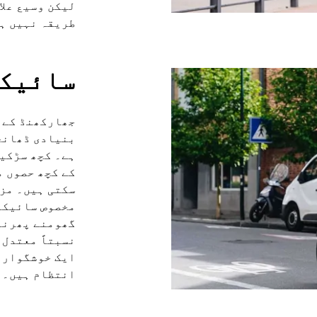
لیکن وسیع علا
طریقہ نہیں ہ
سائیکل
جھارکھنڈ کے ن
بنیادی ڈھانچے
ہے۔ کچھ سڑکیں
کے کچھ حصوں م
سکتی ہیں۔ مز
مخصوص سائیکل
گھومنے پھرنے 
نسبتاً معتدل 
ایک خوشگوار آ
انتظام ہیں۔