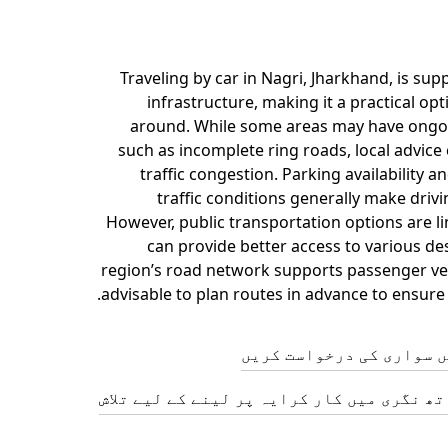
Traveling by car in Nagri, Jharkhand, is su
infrastructure, making it a practical opt
around. While some areas may have ongo
such as incomplete ring roads, local advice
traffic congestion. Parking availability
traffic conditions generally make driv
However, public transportation options are li
can provide better access to various de
region’s road network supports passenger vehi
advisable to plan routes in advance to ensure
ں سواری کی درخواست کریں
ے ساتھ نگری میں کار کرایہ پر لینے کے لیے تلاش