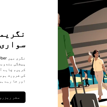
سواری 
کریں، چاہے آ
کی ضرورت ہو، 
اور جا رہے ہو
سفر ریزرو