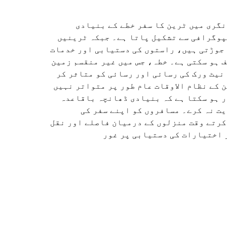
گری میں ٹرین کا سفر خطے کے بنیادی
پوگرافی سے تشکیل پاتا ہے۔ جبکہ ٹرینیں
 جوڑتی ہیں، راستوں کی دستیابی اور خدمات
 ہو سکتی ہے۔ خطہ، جس میں غیر منقسم زمین
نیٹ ورک کی رسائی اور رسائی کو متاثر کر
 کے نظام الاوقات عام طور پر متواتر نہیں
 ہو سکتا ہے کہ بنیادی ڈھانچہ باقاعدہ
ت نہ کرے۔ مسافروں کو اپنے سفر کی
کرتے وقت منزلوں کے درمیان فاصلے اور نقل
 اختیارات کی دستیابی پر غور