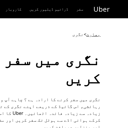
رکزی
Uber
واد
سفر
ڈرائیو ڈیلیور کریں
کاروبار
ر
ائیں
بھارت
>
نگری
نگری میں سفر
کریں
نگری میں سفر کرنے کا ارادہ ہے ؟ چاہے آپ و
رہائشی، اس گائیڈ کے ذریعے اپنے نگری کے ت
زیادہ سے زیادہ فائدہ 
کرکے ہوائی اڈے سے ہوٹل تک سفر کریں اور م
اور منزلیں دریافت کریں۔