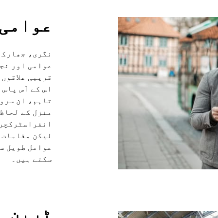
عوامی 
نگری، جھارکھن
عوامی اور نجی
قریبی علاقوں 
اس کے آس پاس 
تاہم، ان سروس
منزل کے لحاظ 
انفراسٹرکچر 
لیکن مقامات 
عوامل طویل سف
سکتے ہیں۔
ٹرین