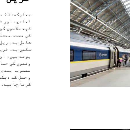
جھارکھنڈ کے ن
ڈھانچے اور ٹ
کچھ علاقوں کو
کی تعدد مختلف
شامل ہے، ریل 
سکتی ہے۔ ٹرین
ہوتے ہیں، اور
وقفوں کی حمای
منصوبہ بندی 
و حمل کے دیگر
کرنا چاہیے۔