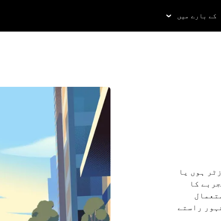
کے بارے میں
زٹر ہوں یا
جربے کا
اٹھائیں۔ Uber کا استعمال
شہور راستے