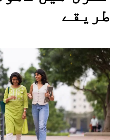
select
طریقے
a
date.
Press
the
escape
button
to
close
the
calendar.