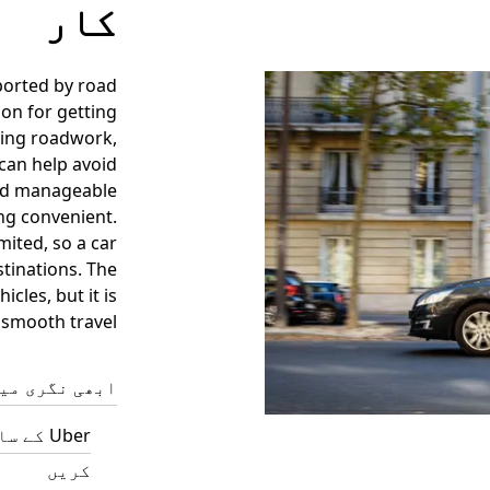
کار
pported by road
ion for getting
ing roadwork,
 can help avoid
 and manageable
ing convenient.
mited, so a car
stinations. The
cles, but it is
 smooth travel.
ابھی نگری می
Uber ک
کریں