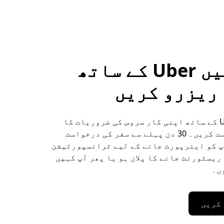
نگریمیں Uber کے ساتھ
ریزرو کریں
نگری میں Uber کے ساتھ اپنی کار سروس کی ضروریات کا
پیشگی بندوبست کریں۔ 30 دن پہلے سے سفر کی درخواست
پ کو ایئرپورٹ جانے کے لیے ٹرانسپورٹیشن
ریسٹورنٹ جانے کا پلان ہو یا پھر آپ کہیں
ں۔
 کریں