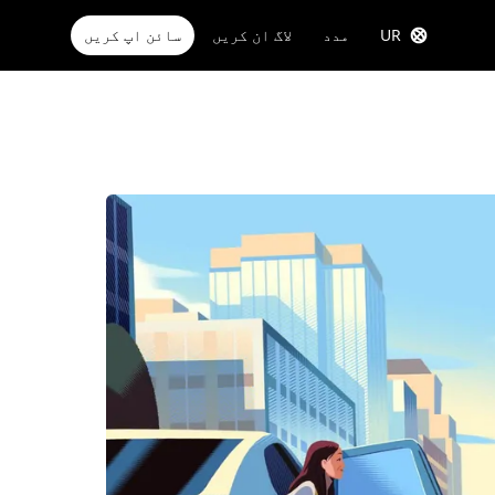
UR
مدد
لاگ ان کریں
سائن اپ کریں