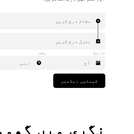
مقام درج کریں
منزل درج کریں
تاریخ
وقت
ابھی
Press
قیمتیں دیکھیں
the
down
arrow
key
to
interact
with
the
نگری میں گھوم
calendar
and