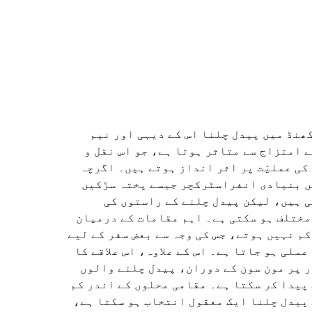
نڈ میں پیدل چلنا اس کے دیہی اور نیم
 امتزاج سے متاثر ہوتا ہے، جو اس نقل و
کی عملیّت پر اثر انداز ہوتے ہیں۔ اگرچہ
یں بنیادی انفراسٹرکچر جیسے پختہ سڑکیں
 ہیں، لیکن پیدل چلنے کے راستوں کی
مختلف ہو سکتی ہے۔ اہم مقامات کے درمیان
م نہیں ہوتے، جس کی وجہ سے بعض سفر کے لیے
عملی ہو جاتا ہے۔ اس کے علاوہ، اس علاقے کا
 پر مون سون کے دوران، پیدل چلنے والوں
 پیدا کر سکتا ہے۔ مقامی محلوں کے اندر کم
پیدل چلنا ایک معقول انتخاب ہو سکتا ہے،