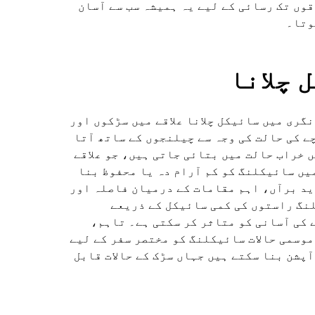
قوں تک رسائی کے لیے یہ ہمیشہ سب سے آسان
وتا۔
 چلانا
گری میں سائیکل چلانا علاقے میں سڑکوں اور
 کی حالت کی وجہ سے چیلنجوں کے ساتھ آتا
 خراب حالت میں بتائی جاتی ہیں، جو علاقے
یں سائیکلنگ کو کم آرام دہ یا محفوظ بنا
ید برآں، اہم مقامات کے درمیان فاصلہ اور
نگ راستوں کی کمی سائیکل کے ذریعے
کی آسانی کو متاثر کر سکتی ہے۔ تاہم،
موسمی حالات سائیکلنگ کو مختصر سفر کے لیے
پشن بنا سکتے ہیں جہاں سڑک کے حالات قابل