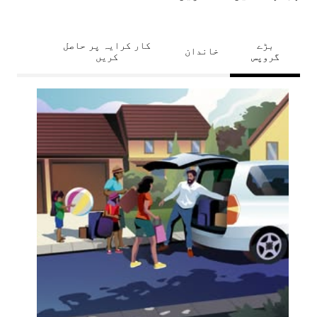
بڑے
کار کرایہ پر حاصل
خاندان
گروپس
کریں