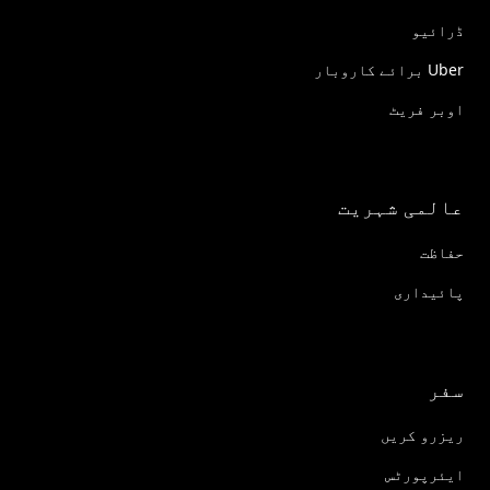
ڈرائیو
Uber برائے کاروبار
اوبر فریٹ
عالمی شہریت
حفاظت
پائیداری
سفر
ریزرو کریں
ایئرپورٹس