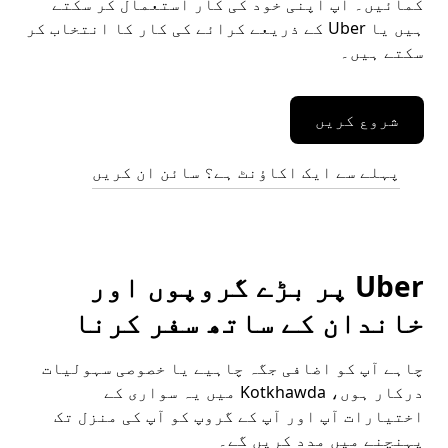
کمائیں۔ آپ اپنی خود کی کار استعمال کر سکتے
ہیں یا Uber کے ذریعے کرائے کی کار کا انتخاب کر
سکتے ہیں۔
شروع کریں
پہلے سے ایک اکاؤنٹ ہے؟ سائن ان کریں
Uber پر بڑے گروپوں اور
خاندان کے ساتھ سفر کرنا
چاہے آپ کو اضافی جگہ چاہیے یا خصوصی سہولیات
درکار ہوں، Kotkhawda میں یہ سواری کے
اختیارات آپ اور آپ کے گروپ کو آپ کی منزل تک
پہنچنے میں مدد کریں گے۔