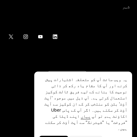
شہر
یہ ویب سائٹ آپ کو متعلقہ اشتہارات پیش
کرنے اور آپ کا مقام یاد رکھ کر ذاتی
نوعیت کا بنانے کے لیے فریق ثالث کوکیز
استعمال کرتی ہے۔ آپ ذیل میں موجود 'آپٹ
آؤٹ' بٹن کو منتخب کر کے ان کوکیز سے آپٹ
.Uber Technologies Inc
2026
©
آؤٹ کر سکتے ہیں۔ اگر آپ کے پاس Uber
اکاؤنٹ ہے، تو آپ
یہاں
اپنے ڈیٹا کی
"فروخت" یا "شیئرنگ" سے آپٹ آؤٹ کر سکتے
ہیں۔
رازداری
ایکسیسیبلٹی
شرائط