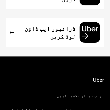
ڈرائیور ایپ ڈاؤن
لوڈ کریں
Uber
ہیلپ سینٹر ملاحظہ کریں
میری ذاتی معلومات کو فروخت یا شیئر نہ کریں