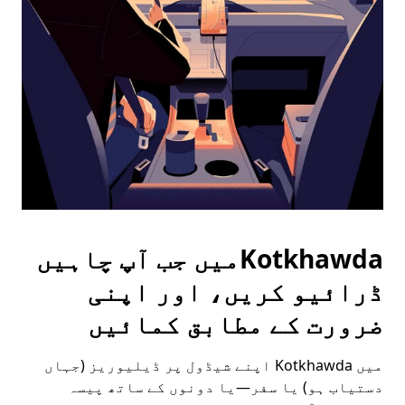
the
escape
button
to
close
the
calendar.
Kotkhawdaمیں جب آپ چاہیں
ڈرائیو کریں، اور اپنی
ضرورت کے مطابق کمائیں
میں Kotkhawda اپنے شیڈول پر ڈیلیوریز (جہاں
دستیاب ہو) یا سفر—یا دونوں کے ساتھ پیسہ