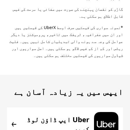
گاڑی کو نقصان پہنچنے کی صورت میں صفائی یا مرمت کی فیس
قابل اطلاق ہو سکتی ہے۔
*نمونہ سواری کی قیمتیں صرف اوسط UberX کی قیمتیں ہیں
اور ان میں جغرافیہ، ٹریفک میں تاخیر، پروموشنز یا دیگر
عوامل کی وجہ سے ہونے والی تبدیلیاں شامل نہیں ہیں۔ فلیٹ
ریٹس اور کم از کم فیس لاگو ہو سکتی ہیں۔ اصل سواریوں اور
شیڈول سواریوں کی قیمتیں مختلف ہو سکتی ہیں۔
ایپس میں یہ زیادہ آسان ہے
Uber ایپ ڈاؤن لوڈ
کریں