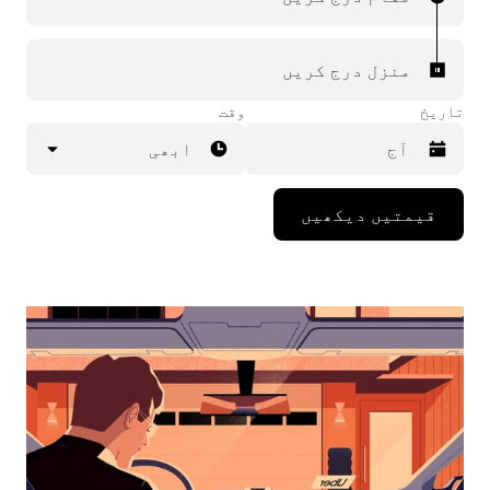
منزل درج کریں
تاریخ
وقت
ابھی
Press
قیمتیں دیکھیں
the
down
arrow
key
to
interact
with
the
calendar
and
select
a
date.
Press