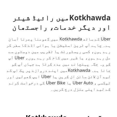
Kotkhawdaمیں رائیڈ شیئر
اور دیگر خدمات، راجستھان
Uber کے ساتھ Kotkhawda میں گھومنا پھرنا آسان
ہے۔ چاہے آپ ٹرین اسٹیشن یا ہوائی اڈے کا سفر کر
رہے ہوں، کسی ریسٹورنٹ یا تقریب میں دوستوں سے
مل رہے ہوں، یا شہر میں کام کر رہے ہوں، Uber آپ
کو وہ جگہ پہنچانے میں مدد کرتا ہے جہاں آپ کو
جانا ہے۔ Kotkhawdaمیں اپنے دروازے پر پک اپ کے
لیے آن لائن سائن ان کریں یا Uber ایپ کھولیں اور
ٹیکسی ، Uber Auto یا Uber Bike کی درخواست کرنے
کے لیے اپنی منزل درج کریں۔