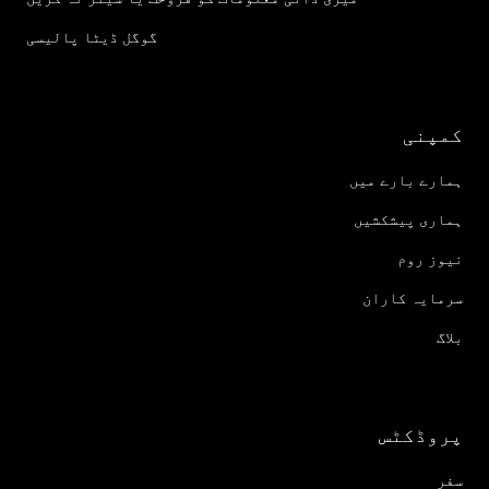
گوگل ڈیٹا پالیسی
کمپنی
ہمارے بارے میں
ہماری پیشکشیں
نیوز روم
سرمایہ کاران
بلاگ
پروڈکٹس
سفر