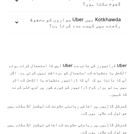
گھوم سکتا ہوں؟
Kotkhawda میں Uber سواروں کو محفوظ
رکھنے میں کیسے مدد کرتا ہے؟
Uber ڈرائیورز کی جانب سے Uber ایپ کا استعمال کرتے ہوئے
الکحل یا منشیات کے استعمال کو برداشت نہیں کرتی ہے۔ اگر
آپ کا ماننا ہو کہ آپ کا ڈرائیور منشیات یا الکحل کے اثر
میں ہے تو براہِ کرم ڈرائیور کو فوری طور پر ٹرپ ختم کرنے
کا کہیں۔
کمرشل گاڑیوں پر اضافی ریاستی حکومت کے ٹیکسز لگ سکتے ہیں
جو ٹول کے علاوہ ہوں گے۔
کمرشل گاڑیوں پر ریاستی حکومت کے اضافی ٹیکسز لگ سکتے ہیں
جو ٹول کے علاوہ ہوں گے۔