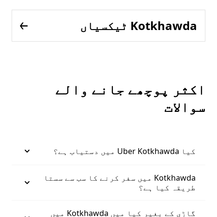
Kotkhawda ٹیکسیاں
اکثر پوچھے جانے والے
سوالات
کیا Uber Kotkhawda میں دستیاب ہے؟
Kotkhawda میں سفر کرنے کا سب سے سستا
طریقہ کیا ہے؟
گاڑی کے بغیر کیا میں Kotkhawda میں