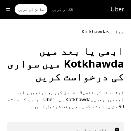
رکزی
واد
Uber
لاگ ان کریں
سائن اپ کریں
ر
ائیں
بھارت
>
Kotkhawda
ابھی یا بعد میں
Kotkhawda میں سواری
کی درخواست کریں
اپنے سفر کی تفصیلات شامل کریں، بیٹھیں، اور
گھومیں پھریںKotkhawda۔ یا Uber ریزرو کے ساتھ
90 دن پہلے تک کسی بھی وقت شیڈول کریں۔
مقام درج کریں