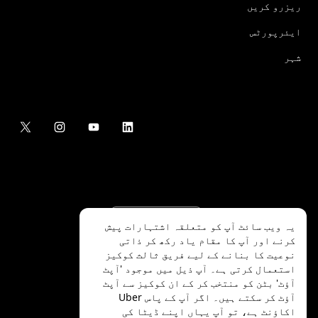
ریزرو کریں
ایئرپورٹس
شہر
یہ ویب سائٹ آپ کو متعلقہ اشتہارات پیش
کرنے اور آپ کا مقام یاد رکھ کر ذاتی
نوعیت کا بنانے کے لیے فریق ثالث کوکیز
استعمال کرتی ہے۔ آپ ذیل میں موجود 'آپٹ
آؤٹ' بٹن کو منتخب کر کے ان کوکیز سے آپٹ
.Uber Technologies Inc
2026
©
آؤٹ کر سکتے ہیں۔ اگر آپ کے پاس Uber
اکاؤنٹ ہے، تو آپ
یہاں
اپنے ڈیٹا کی