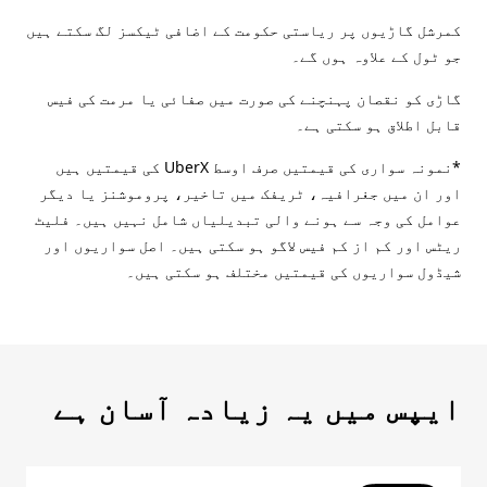
کمرشل گاڑیوں پر ریاستی حکومت کے اضافی ٹیکسز لگ سکتے ہیں
جو ٹول کے علاوہ ہوں گے۔
گاڑی کو نقصان پہنچنے کی صورت میں صفائی یا مرمت کی فیس
قابل اطلاق ہو سکتی ہے۔
*نمونہ سواری کی قیمتیں صرف اوسط UberX کی قیمتیں ہیں
اور ان میں جغرافیہ، ٹریفک میں تاخیر، پروموشنز یا دیگر
عوامل کی وجہ سے ہونے والی تبدیلیاں شامل نہیں ہیں۔ فلیٹ
ریٹس اور کم از کم فیس لاگو ہو سکتی ہیں۔ اصل سواریوں اور
شیڈول سواریوں کی قیمتیں مختلف ہو سکتی ہیں۔
ایپس میں یہ زیادہ آسان ہے