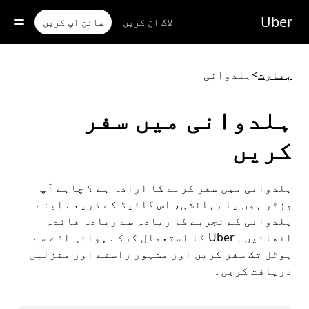
رکزی
واد
Uber
لاگ ان کریں
سائن اپ کریں
ر
ائیں
بھارت
>
ہلدوانی
ہلدوانی میں سفر
کریں
ہلدوانی میں سفر کرنے کا ارادہ ہے ؟ چاہے آپ
وزٹر ہوں یا رہائشی، اس گائیڈ کے ذریعے اپنے
ہلدوانی کے تجربے کا زیادہ سے زیادہ فائدہ
اٹھائیں۔ Uber کا استعمال کرکے ہوائی اڈے سے
ہوٹل تک سفر کریں اور مشہور راستے اور منزلیں
دریافت کریں۔