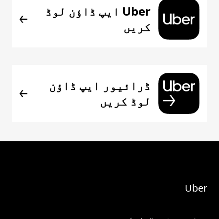
Uber ایپ ڈاؤن لوڈ
کریں
ڈرائیور ایپ ڈاؤن
لوڈ کریں
Uber