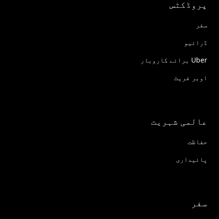
پروڈکٹس
سفر
ڈرائیو
Uber برائے کاروبار
اوبر فریٹ
عالمی شہریت
حفاظت
پائیداری
سفر