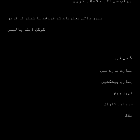
ہیلپ سینٹر ملاحظہ کریں
میری ذاتی معلومات کو فروخت یا شیئر نہ کریں
گوگل ڈیٹا پالیسی
کمپنی
ہمارے بارے میں
ہماری پیشکشیں
نیوز روم
سرمایہ کاران
بلاگ