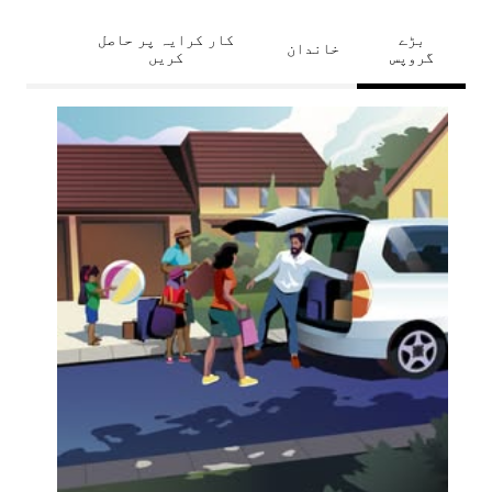
بڑے
کار کرایہ پر حاصل
خاندان
گروپس
کریں