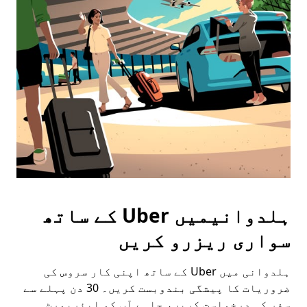
Press
the
escape
button
to
close
the
calendar.
ہلدوانیمیں Uber کے ساتھ
سواری ریزرو کریں
ہلدوانی میں Uber کے ساتھ اپنی کار سروس کی
ضروریات کا پیشگی بندوبست کریں۔ 30 دن پہلے سے
سفر کی درخواست کریں، چاہے آپ کو ایئرپورٹ