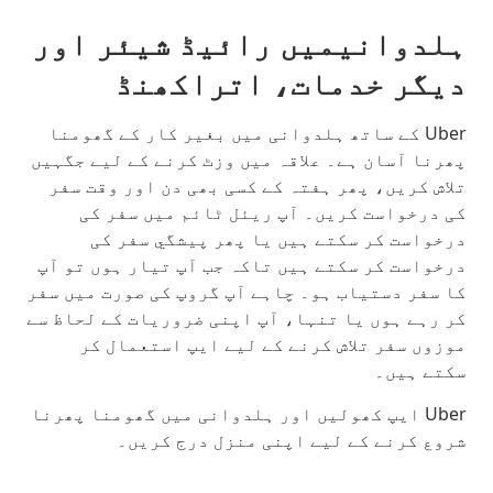
ہلدوانیمیں رائیڈ شیئر اور
دیگر خدمات، اتراکھنڈ
Uber کے ساتھ ہلدوانی میں بغیر کار کے گھومنا
پھرنا آسان ہے۔ علاقہ میں وزٹ کرنے کے لیے جگہیں
تلاش کریں، پھر ہفتہ کے کسی بھی دن اور وقت سفر
کی درخواست کریں۔ آپ ریئل ٹائم میں سفر کی
درخواست کر سکتے ہیں یا پھر پیشگي سفر کی
درخواست کر سکتے ہیں تاکہ جب آپ تیار ہوں تو آپ
کا سفر دستیاب ہو۔ چاہے آپ گروپ کی صورت میں سفر
کر رہے ہوں یا تنہا، آپ اپنی ضروریات کے لحاظ سے
موزوں سفر تلاش کرنے کے لیے ایپ استعمال کر
سکتے ہیں۔
Uber ایپ کھولیں اور ہلدوانی میں گھومنا پھرنا
شروع کرنے کے لیے اپنی منزل درج کریں۔