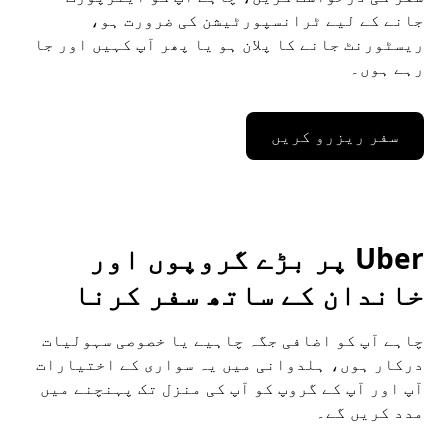
جانے کے لیے ٹرانسپورٹیشن کی ضرورت ہو،
ریسٹورنٹ جانے کا پلان ہو یا پھر آپ کہیں اور جا
رہے ہوں۔
سفر ریزرو کریں
Uber پر بڑے گروپوں اور
خاندان کے ساتھ سفر کرنا
چاہے آپ کو اضافی جگہ چاہیے یا خصوصی سہولیات
درکار ہوں، ہلدوانی میں یہ سواری کے اختیارات
آپ اور آپ کے گروپ کو آپ کی منزل تک پہنچنے میں
مدد کریں گے۔