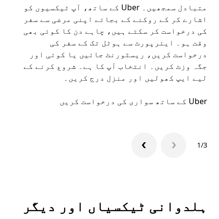
متبادل سمجھیں۔ Uber کے ساتھ، آپ ٹیکسیوں کو
کا 
اشارے کر کے روکنے کے بجائے اپنی مرضی سے سفر
اپن
کی درخواست کر سکتے ہیں، چاہے دن کا کوئی بھی
وقت ہو۔ ایئرپورٹ سے ہوٹل تک کے سفر کی
ملا
درخواست کریں، ریسٹورنٹ جائیں یا کوئی اور
جگہ وزٹ کریں۔ انتخاب آپ کا ہے۔ شروع کرنے کے
لیے ایپ کھولیں اور منزل درج کریں۔
میں
Uber کے ساتھ سواری کی درخواست کریں
Uber ایپ
1/3
ہلدوانی ٹیکسیاں اور دیگر