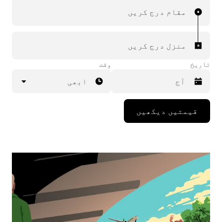
مقام درج کریں
منزل درج کریں
تاریخ
وقت
ابھی
Press
قیمتیں دیکھیں
the
down
arrow
key
to
interact
with
the
calendar
and
select
a
date.