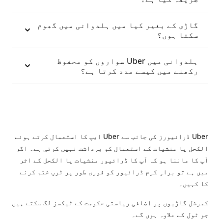
گاڑی کے بغیر کیا میں ہلدوانی میں گھوم
سکتا ہوں؟
ہلدوانی میں Uber سواروں کو محفوظ
رکھنے میں کیسے مدد کرتا ہے؟
Uber ڈرائیورز کی جانب سے Uber ایپ کا استعمال کرتے ہوئے
الکحل یا منشیات کے استعمال کو برداشت نہیں کرتی ہے۔ اگر
آپ کا ماننا ہو کہ آپ کا ڈرائیور منشیات یا الکحل کے اثر
میں ہے تو براہِ کرم ڈرائیور کو فوری طور پر ٹرپ ختم کرنے
کا کہیں۔
کمرشل گاڑیوں پر اضافی ریاستی حکومت کے ٹیکسز لگ سکتے ہیں
جو ٹول کے علاوہ ہوں گے۔