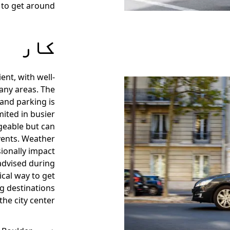
 to get around.
کار
ent, with well-
any areas. The
 and parking is
mited in busier
ageable but can
vents. Weather
sionally impact
 advised during
ical way to get
ng destinations
the city center.