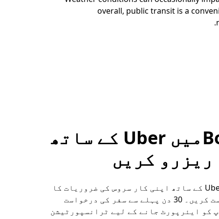
overall, public transit is a conve
Boulderمیں Uber کے ساتھ
ریزرو کریں
Boulder میں Uber کے ساتھ اپنی کار سروس کی ضروریات کا
پیشگی بندوبست کریں۔ 30 دن پہلے سے سفر کی درخواست
پ کو ایئرپورٹ جانے کے لیے ٹرانسپورٹیشن