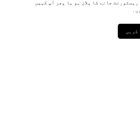
ریسٹورنٹ جانے کا پلان ہو یا پھر آپ کہیں
ں۔
 کریں