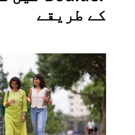
select
کے طریقے
a
date.
Press
the
escape
button
to
close
the
calendar.