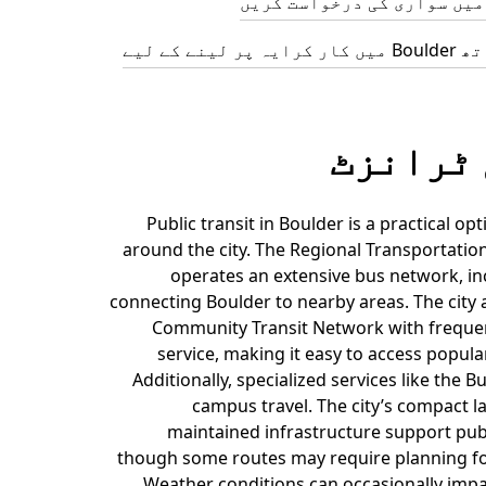
Uber کے ساتھ Boulder میں کار کرایہ پر لینے کے لیے
ٹرانزٹ
Public transit in Boulder is a practical op
around the city. The Regional Transportation
operates an extensive bus network, in
connecting Boulder to nearby areas. The city 
Community Transit Network with frequen
service, making it easy to access popula
Additionally, specialized services like the B
campus travel. The city’s compact l
maintained infrastructure support publ
though some routes may require planning for
Weather conditions can occasionally impac