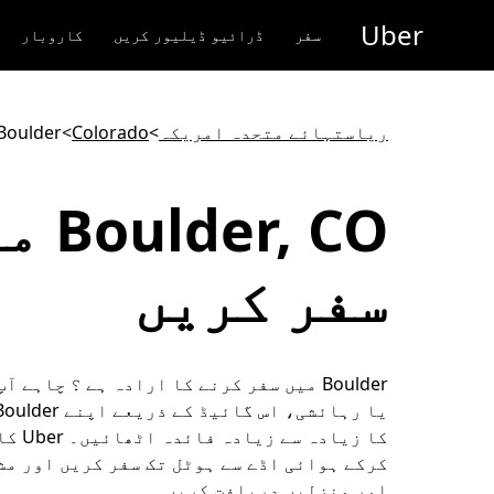
رکزی
Uber
واد
سفر
ڈرائیو ڈیلیور کریں
کاروبار
ر
ائیں
ریاستہائے متحدہ امریکہ
>
Colorado
>
Boulder
lder, CO
سفر کریں
Boulder میں سفر کرنے کا ارادہ ہے ؟ چاہے 
کا زیادہ س
کرکے ہوائی اڈے سے ہوٹل تک سفر کریں اور م
اور منزلیں دریافت کریں۔