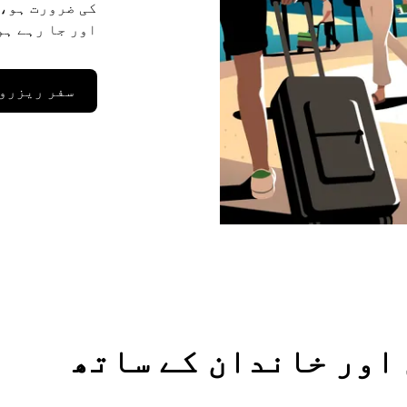
کی ضرورت ہو، 
اور جا رہے ہو
سفر ریزرو
وں اور خاندان کے ساتھ