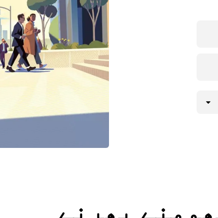
میں گھومنے پھرنے