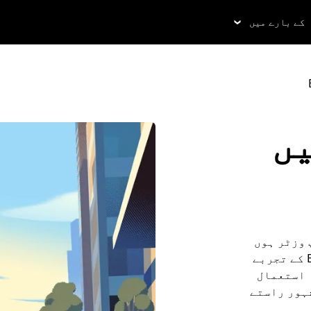
کے بارے میں
Bou میں
آپ وزٹر ہوں
یا رہائشی، اس گائیڈ کے ذریعے اپنے Boulder کے تجربے
ے زیادہ فائدہ اٹھائیں۔ Uber کا استعمال
شہور راستے