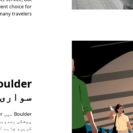
nient choice for
many travelers.
سواری 
کریں، چاہے آ