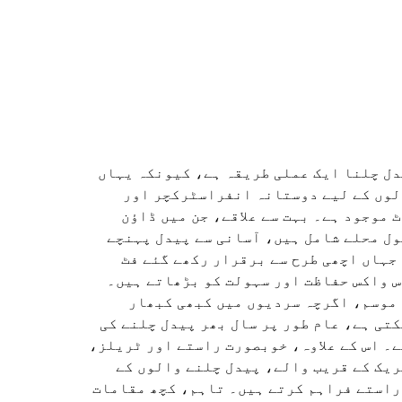
دل چلنا ایک عملی طریقہ ہے، کیونکہ یہاں
لوں کے لیے دوستانہ انفراسٹرکچر اور
 موجود ہے۔ بہت سے علاقے، جن میں ڈاؤن
ل محلے شامل ہیں، آسانی سے پیدل پہنچے
جہاں اچھی طرح سے برقرار رکھے گئے فٹ
 واکس حفاظت اور سہولت کو بڑھاتے ہیں۔
 موسم، اگرچہ سردیوں میں کبھی کبھار
تی ہے، عام طور پر سال بھر پیدل چلنے کی
۔ اس کے علاوہ، خوبصورت راستے اور ٹریلز،
یک کے قریب والے، پیدل چلنے والوں کے
راستے فراہم کرتے ہیں۔ تاہم، کچھ مقامات