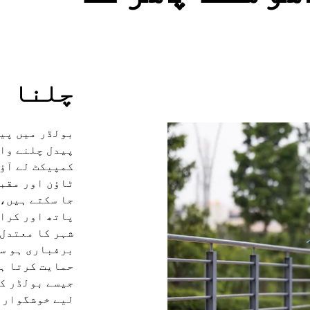
چلنا
بولڈر میں پی
پیدل چلنے وا
کمپیکٹ لے آؤٹ
ٹاؤن اور مقبو
جا سکتے ہیں، 
پاتھ اور کراس
شہر کا معتدل
برفباری ہو سک
حمایت کرتا ہے
جیسے بولڈر کر
لیے خوشگوار 