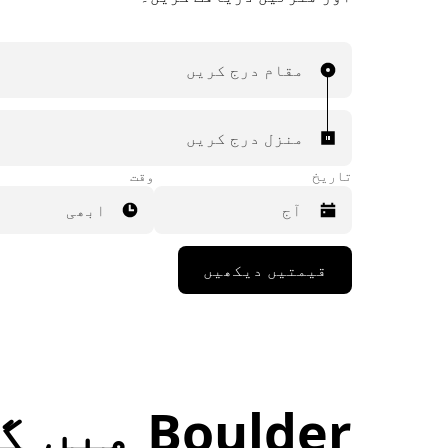
مقام درج کریں
منزل درج کریں
تاریخ
وقت
ابھی
Press
قیمتیں دیکھیں
the
down
arrow
key
to
interact
with
the
Boulder 
calendar
and