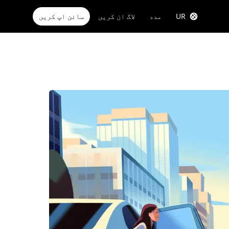
UR
مدد
لاگ ان کریں
سائن اپ کریں