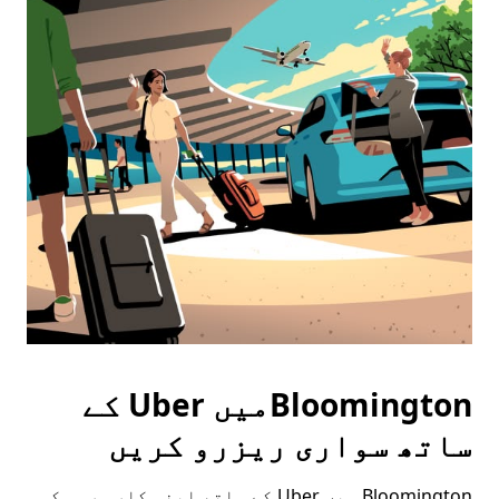
Bloomingtonمیں Uber کے
ساتھ سواری ریزرو کریں
Bloomington میں Uber کے ساتھ اپنی کار سروس کی