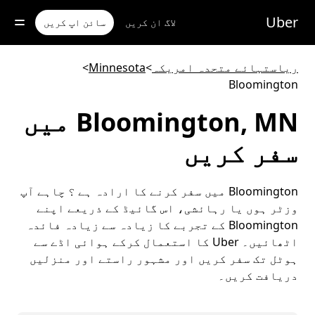
رکزی
واد
Uber
لاگ ان کریں
سائن اپ کریں
ر
ائیں
ریاستہائے متحدہ امریکہ
>
Minnesota
>
Bloomington
Bloomington, MN میں
سفر کریں
Bloomington میں سفر کرنے کا ارادہ ہے ؟ چاہے آپ
وزٹر ہوں یا رہائشی، اس گائیڈ کے ذریعے اپنے
Bloomington کے تجربے کا زیادہ سے زیادہ فائدہ
اٹھائیں۔ Uber کا استعمال کرکے ہوائی اڈے سے
ہوٹل تک سفر کریں اور مشہور راستے اور منزلیں
دریافت کریں۔