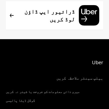
ڈرائیور ایپ ڈاؤن
لوڈ کریں
Uber
ہیلپ سینٹر ملاحظہ کریں
میری ذاتی معلومات کو فروخت یا شیئر نہ کریں
گوگل ڈیٹا پالیسی