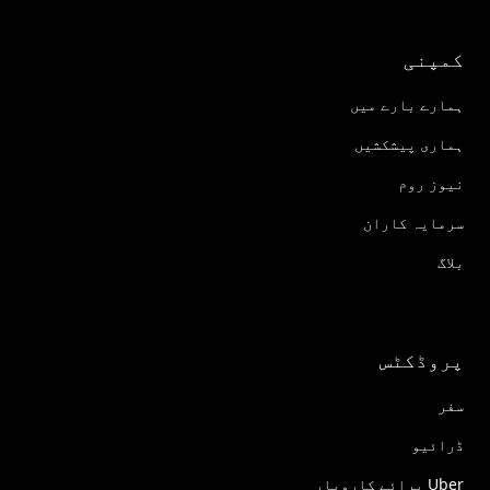
کمپنی
ہمارے بارے میں
ہماری پیشکشیں
نیوز روم
سرمایہ کاران
بلاگ
پروڈکٹس
سفر
ڈرائیو
Uber برائے کاروبار