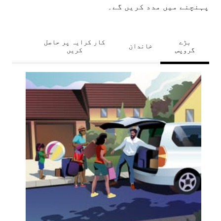
پہنچنے میں مدد کریں گے۔
بڑے
کار کرایہ پر حاصل
خاندان
گروپس
کریں