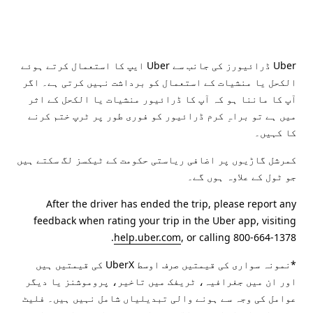
Uber ڈرائیورز کی جانب سے Uber ایپ کا استعمال کرتے ہوئے
الکحل یا منشیات کے استعمال کو برداشت نہیں کرتی ہے۔ اگر
آپ کا ماننا ہو کہ آپ کا ڈرائیور منشیات یا الکحل کے اثر
میں ہے تو براہِ کرم ڈرائیور کو فوری طور پر ٹرپ ختم کرنے
کا کہیں۔
کمرشل گاڑیوں پر اضافی ریاستی حکومت کے ٹیکسز لگ سکتے ہیں
جو ٹول کے علاوہ ہوں گے۔
After the driver has ended the trip, please report any
feedback when rating your trip in the Uber app, visiting
help.uber.com
, or calling 800-664-1378.
*نمونہ سواری کی قیمتیں صرف اوسط UberX کی قیمتیں ہیں
اور ان میں جغرافیہ، ٹریفک میں تاخیر، پروموشنز یا دیگر
عوامل کی وجہ سے ہونے والی تبدیلیاں شامل نہیں ہیں۔ فلیٹ