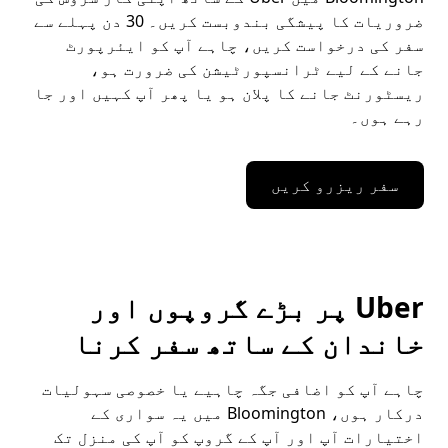
ضروریات کا پیشگی بندوبست کریں۔ 30 دن پہلے سے
سفر کی درخواست کریں، چاہے آپ کو ایئرپورٹ
جانے کے لیے ٹرانسپورٹیشن کی ضرورت ہو،
ریسٹورنٹ جانے کا پلان ہو یا پھر آپ کہیں اور جا
رہے ہوں۔
سفر ریزرو کریں
Uber پر بڑے گروپوں اور
خاندان کے ساتھ سفر کرنا
چاہے آپ کو اضافی جگہ چاہیے یا خصوصی سہولیات
درکار ہوں، Bloomington میں یہ سواری کے
اختیارات آپ اور آپ کے گروپ کو آپ کی منزل تک