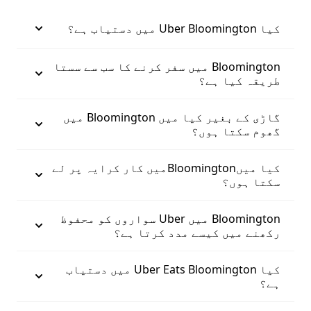
کیا Uber Bloomington میں دستیاب ہے؟
Bloomington میں سفر کرنے کا سب سے سستا
طریقہ کیا ہے؟
گاڑی کے بغیر کیا میں Bloomington میں
گھوم سکتا ہوں؟
کیا میںBloomingtonمیں کار کرایہ پر لے
سکتا ہوں؟
Bloomington میں Uber سواروں کو محفوظ
رکھنے میں کیسے مدد کرتا ہے؟
کیا Uber Eats Bloomington میں دستیاب
ہے؟