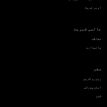
اوبر فریٹ
عالمی شہریت
حفاظت
پائیداری
سفر
ریزرو کریں
ایئرپورٹس
شہر