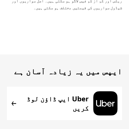
ریٹس اور کم از کم فیس لاگو ہو سکتی ہیں۔ اصل سواریوں اور
شیڈول سواریوں کی قیمتیں مختلف ہو سکتی ہیں۔
ایپس میں یہ زیادہ آسان ہے
Uber ایپ ڈاؤن لوڈ
کریں