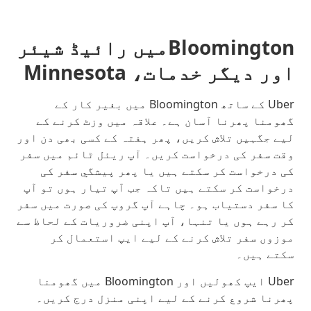
Bloomingtonمیں رائیڈ شیئر
اور دیگر خدمات، Minnesota
Uber کے ساتھ Bloomington میں بغیر کار کے
گھومنا پھرنا آسان ہے۔ علاقہ میں وزٹ کرنے کے
لیے جگہیں تلاش کریں، پھر ہفتہ کے کسی بھی دن اور
وقت سفر کی درخواست کریں۔ آپ ریئل ٹائم میں سفر
کی درخواست کر سکتے ہیں یا پھر پیشگي سفر کی
درخواست کر سکتے ہیں تاکہ جب آپ تیار ہوں تو آپ
کا سفر دستیاب ہو۔ چاہے آپ گروپ کی صورت میں سفر
کر رہے ہوں یا تنہا، آپ اپنی ضروریات کے لحاظ سے
موزوں سفر تلاش کرنے کے لیے ایپ استعمال کر
سکتے ہیں۔
Uber ایپ کھولیں اور Bloomington میں گھومنا
پھرنا شروع کرنے کے لیے اپنی منزل درج کریں۔