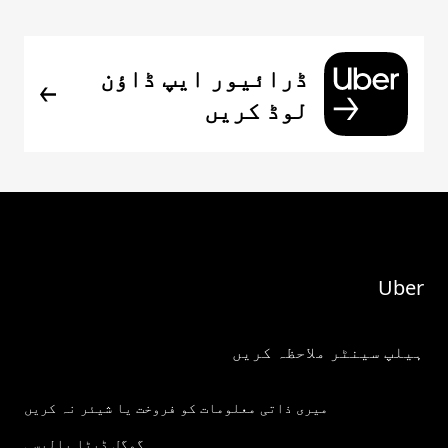
ڈرائیور ایپ ڈاؤن
لوڈ کریں
Uber
ہیلپ سینٹر ملاحظہ کریں
میری ذاتی معلومات کو فروخت یا شیئر نہ کریں
گوگل ڈیٹا پالیسی