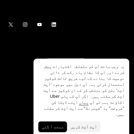
یہ ویب سائٹ آپ کو متعلقہ اشتہارات پیش
کرنے اور آپ کا مقام یاد رکھ کر ذاتی
نوعیت کا بنانے کے لیے فریق ثالث کوکیز
استعمال کرتی ہے۔ آپ ذیل میں موجود 'آپٹ
آؤٹ' بٹن کو منتخب کر کے ان کوکیز سے آپٹ
.Uber Technologies Inc
2026
©
آؤٹ کر سکتے ہیں۔ اگر آپ کے پاس Uber
اکاؤنٹ ہے، تو آپ
یہاں
اپنے ڈیٹا کی
"فروخت" یا "شیئرنگ" سے آپٹ آؤٹ کر سکتے
ہیں۔
رازداری
ایکسیسیبلٹی
شرائط
آپٹ آؤٹ کریں
سمجھ آ گئی