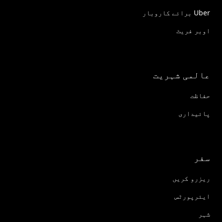
Uber برائے کاروبار
اوبر فریٹ
عالمی شہریت
حفاظت
پائیداری
سفر
ریزرو کریں
ایئرپورٹس
شہر