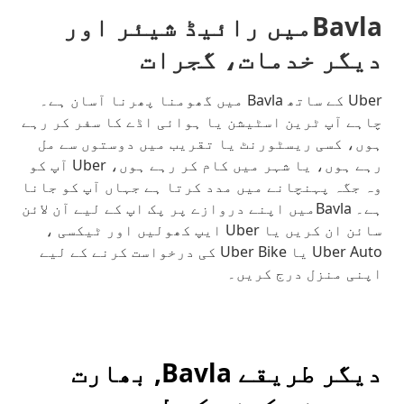
Bavlaمیں رائیڈ شیئر اور
دیگر خدمات، گجرات
Uber کے ساتھ Bavla میں گھومنا پھرنا آسان ہے۔
چاہے آپ ٹرین اسٹیشن یا ہوائی اڈے کا سفر کر رہے
ہوں، کسی ریسٹورنٹ یا تقریب میں دوستوں سے مل
رہے ہوں، یا شہر میں کام کر رہے ہوں، Uber آپ کو
وہ جگہ پہنچانے میں مدد کرتا ہے جہاں آپ کو جانا
ہے۔ Bavlaمیں اپنے دروازے پر پک اپ کے لیے آن لائن
سائن ان کریں یا Uber ایپ کھولیں اور ٹیکسی ،
Uber Auto یا Uber Bike کی درخواست کرنے کے لیے
اپنی منزل درج کریں۔
دیگر طریقے Bavla, بھارت