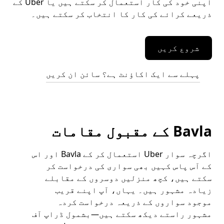
اپنی خود کی کار استعمال کر سکتے ہیں یا Uber کے
ذریعے کرائے کی کار کا انتخاب کر سکتے ہیں۔
شروع کریں
پہلے سے ایک اکاؤنٹ ہے؟ سائن ان کریں
Bavla کے مقبول مقامات
اگرچہ سوار Uber استعمال کر کے Bavla اور اس
کے آس پاس کہیں بھی سواری کی درخواست کر
سکتے ہیں، کچھ منزلیں دوسروں کے مقابلے
زیادہ مشہور ہیں۔ یہاں، آپ اپنے قریب
موجود سواروں کے ذریعہ درخواست کردہ
مشہور راستے دیکھ سکتے ہیں—بشمول ڈراپ آف