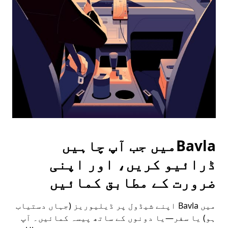
the
escape
button
to
close
the
calendar.
Bavlaمیں جب آپ چاہیں
ڈرائیو کریں، اور اپنی
ضرورت کے مطابق کمائیں
میں Bavla اپنے شیڈول پر ڈیلیوریز (جہاں دستیاب
ہو) یا سفر—یا دونوں کے ساتھ پیسہ کمائیں۔ آپ