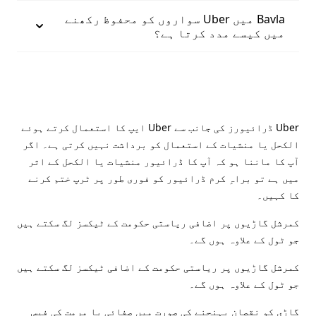
Bavla میں Uber سواروں کو محفوظ رکھنے
میں کیسے مدد کرتا ہے؟
Uber ڈرائیورز کی جانب سے Uber ایپ کا استعمال کرتے ہوئے
الکحل یا منشیات کے استعمال کو برداشت نہیں کرتی ہے۔ اگر
آپ کا ماننا ہو کہ آپ کا ڈرائیور منشیات یا الکحل کے اثر
میں ہے تو براہِ کرم ڈرائیور کو فوری طور پر ٹرپ ختم کرنے
کا کہیں۔
کمرشل گاڑیوں پر اضافی ریاستی حکومت کے ٹیکسز لگ سکتے ہیں
جو ٹول کے علاوہ ہوں گے۔
کمرشل گاڑیوں پر ریاستی حکومت کے اضافی ٹیکسز لگ سکتے ہیں
جو ٹول کے علاوہ ہوں گے۔
گاڑی کو نقصان پہنچنے کی صورت میں صفائی یا مرمت کی فیس