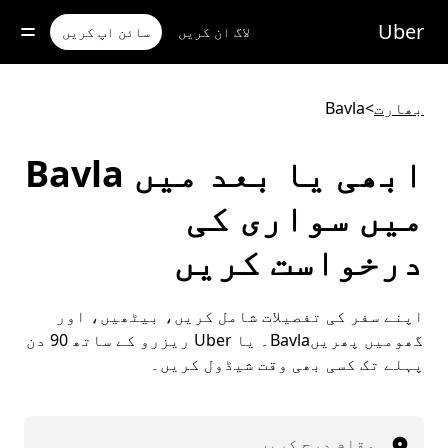
رکزی
واد
Uber
لاگ ان کریں
سائن اپ کریں
ر
ائیں
بھارت
>
Bavla
ابھی یا بعد میں Bavla
میں سواری کی
درخواست کریں
اپنے سفر کی تفصیلات شامل کریں، بیٹھیں، اور
گھومیں پھریںBavla۔ یا Uber ریزرو کے ساتھ 90 دن
پہلے تک کسی بھی وقت شیڈول کریں۔
مقام درج کریں