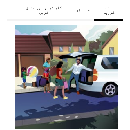
بڑے
کار کرایہ پر حاصل
خاندان
گروپس
کریں