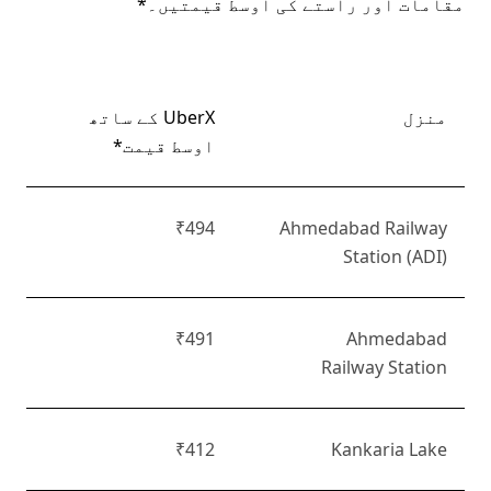
مقامات اور راستے کی اوسط قیمتیں۔*
منزل
UberX کے ساتھ
اوسط قیمت*
₹494
Ahmedabad Railway
Station (ADI)
₹491
Ahmedabad
Railway Station
₹412
Kankaria Lake