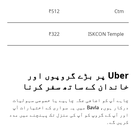
₹512
Ctm
₹322
ISKCON Temple
Uber پر بڑے گروپوں اور
خاندان کے ساتھ سفر کرنا
چاہے آپ کو اضافی جگہ چاہیے یا خصوصی سہولیات
درکار ہوں، Bavla میں یہ سواری کے اختیارات آپ
اور آپ کے گروپ کو آپ کی منزل تک پہنچنے میں مدد
کریں گے۔