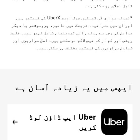
قابل اطلاق ہو سکتی ہے۔
*نمونہ سواری کی قیمتیں صرف اوسط UberX کی قیمتیں ہیں
اور ان میں جغرافیہ، ٹریفک میں تاخیر، پروموشنز یا دیگر
عوامل کی وجہ سے ہونے والی تبدیلیاں شامل نہیں ہیں۔ فلیٹ
ریٹس اور کم از کم فیس لاگو ہو سکتی ہیں۔ اصل سواریوں اور
شیڈول سواریوں کی قیمتیں مختلف ہو سکتی ہیں۔
ایپس میں یہ زیادہ آسان ہے
Uber ایپ ڈاؤن لوڈ
کریں