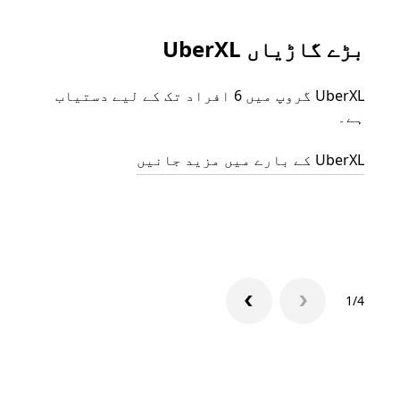
بڑے گاڑیاں UberXL
گرو
UberXL گروپ میں 6 افراد تک کے لیے دستیاب
جب آپ
ہے۔
رائیڈ
مرضی 
UberXL کے بارے میں مزید جانیں
سکتا
گروپ 
1/4