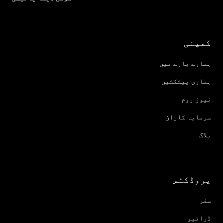
کمپنی
ہمارے بارے میں
ہماری پیشکشیں
نیوز روم
سرمایہ کاران
بلاگ
پروڈکٹس
سفر
ڈرائیو