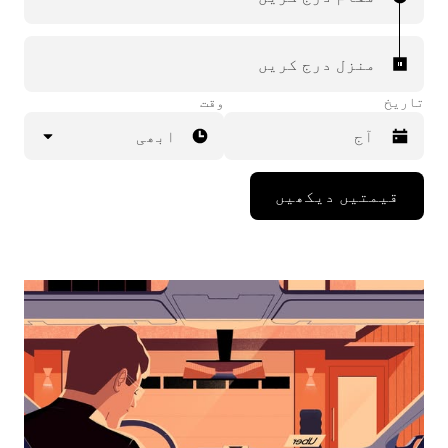
منزل درج کریں
تاریخ
وقت
ابھی
Press
قیمتیں دیکھیں
the
down
arrow
key
to
interact
with
the
calendar
and
select
a
date.
Press