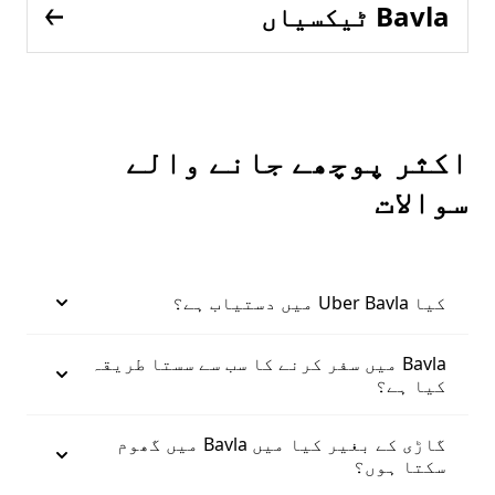
Bavla ٹیکسیاں
اکثر پوچھے جانے والے
سوالات
کیا Uber Bavla میں دستیاب ہے؟
Bavla میں سفر کرنے کا سب سے سستا طریقہ
کیا ہے؟
گاڑی کے بغیر کیا میں Bavla میں گھوم
سکتا ہوں؟