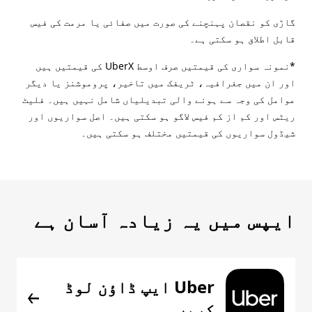
گاڑی کو نقصان پہنچنے کی صورت میں صفائی یا مرمت کی فیس
قابل اطلاق ہو سکتی ہے۔
*نمونہ سواری کی قیمتیں صرف اوسط UberX کی قیمتیں ہیں
اور ان میں جغرافیہ، ٹریفک میں تاخیر، پروموشنز یا دیگر
عوامل کی وجہ سے ہونے والی تبدیلیاں شامل نہیں ہیں۔ فلیٹ
ریٹس اور کم از کم فیس لاگو ہو سکتی ہیں۔ اصل سواریوں اور
شیڈول سواریوں کی قیمتیں مختلف ہو سکتی ہیں۔
ایپس میں یہ زیادہ آسان ہے
Uber ایپ ڈاؤن لوڈ
کریں