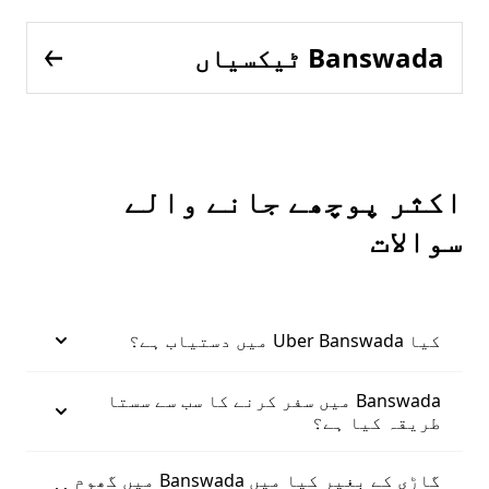
Banswada ٹیکسیاں
اکثر پوچھے جانے والے
سوالات
کیا Uber Banswada میں دستیاب ہے؟
Banswada میں سفر کرنے کا سب سے سستا
طریقہ کیا ہے؟
گاڑی کے بغیر کیا میں Banswada میں گھوم