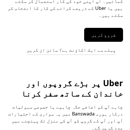
کمائیں۔ آپ اپنی خود کی کار استعمال کر سکتے
ہیں یا Uber کے ذریعے کرائے کی کار کا انتخاب کر
سکتے ہیں۔
شروع کریں
پہلے سے ایک اکاؤنٹ ہے؟ سائن ان کریں
Uber پر بڑے گروپوں اور
خاندان کے ساتھ سفر کرنا
چاہے آپ کو اضافی جگہ چاہیے یا خصوصی سہولیات
درکار ہوں، Banswada میں یہ سواری کے اختیارات
آپ اور آپ کے گروپ کو آپ کی منزل تک پہنچنے میں
مدد کریں گے۔