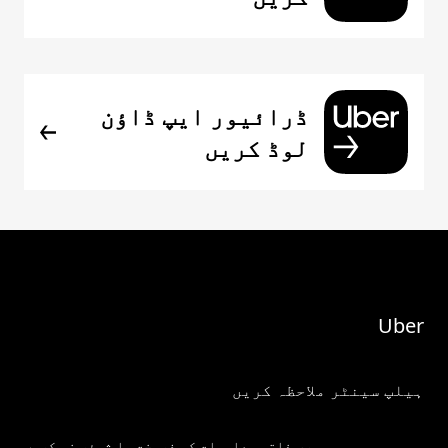
ڈرائیور ایپ ڈاؤن
لوڈ کریں
Uber
ہیلپ سینٹر ملاحظہ کریں
میری ذاتی معلومات کو فروخت یا شیئر نہ کریں