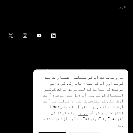
شہر
یہ ویب سائٹ آپ کو متعلقہ اشتہارات پیش
کرنے اور آپ کا مقام یاد رکھ کر ذاتی
نوعیت کا بنانے کے لیے فریق ثالث کوکیز
استعمال کرتی ہے۔ آپ ذیل میں موجود 'آپٹ
آؤٹ' بٹن کو منتخب کر کے ان کوکیز سے آپٹ
.Uber Technologies Inc
2026
©
آؤٹ کر سکتے ہیں۔ اگر آپ کے پاس Uber
اکاؤنٹ ہے، تو آپ
یہاں
اپنے ڈیٹا کی
"فروخت" یا "شیئرنگ" سے آپٹ آؤٹ کر سکتے
ہیں۔
رازداری
ایکسیسیبلٹی
شرائط