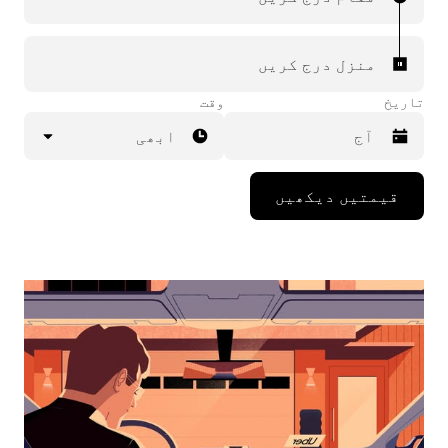
منزل درج کریں
تاریخ
وقت
ابھی
Press
قیمتیں دیکھیں
the
down
arrow
key
to
interact
with
the
calendar
and
select
a
date.
Press