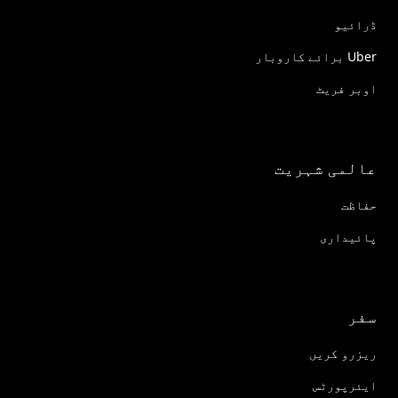
ڈرائیو
Uber برائے کاروبار
اوبر فریٹ
عالمی شہریت
حفاظت
پائیداری
سفر
ریزرو کریں
ایئرپورٹس