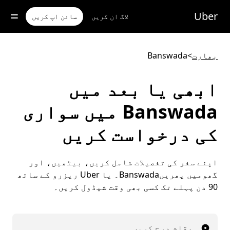
رکزی
واد
Uber
لاگ ان کریں
سائن اپ کریں
ر
ائیں
بھارت
>
Banswada
ابھی یا بعد میں
Banswada میں سواری
کی درخواست کریں
اپنے سفر کی تفصیلات شامل کریں، بیٹھیں، اور
گھومیں پھریںBanswada۔ یا Uber ریزرو کے ساتھ
90 دن پہلے تک کسی بھی وقت شیڈول کریں۔
مقام درج کریں