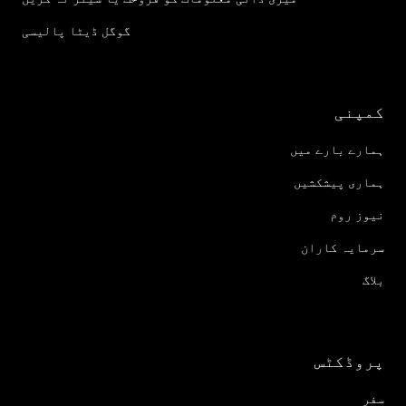
گوگل ڈیٹا پالیسی
کمپنی
ہمارے بارے میں
ہماری پیشکشیں
نیوز روم
سرمایہ کاران
بلاگ
پروڈکٹس
سفر