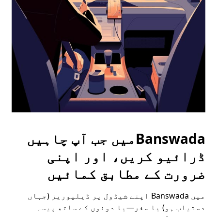
the
escape
button
to
close
the
calendar.
Banswadaمیں جب آپ چاہیں
ڈرائیو کریں، اور اپنی
ضرورت کے مطابق کمائیں
میں Banswada اپنے شیڈول پر ڈیلیوریز (جہاں
دستیاب ہو) یا سفر—یا دونوں کے ساتھ پیسہ