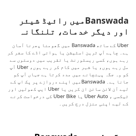
Banswadaمیں رائیڈ شیئر
اور دیگر خدمات، تلنگانہ
Uber کے ساتھ Banswada میں گھومنا پھرنا آسان
ہے۔ چاہے آپ ٹرین اسٹیشن یا ہوائی اڈے کا سفر کر
رہے ہوں، کسی ریسٹورنٹ یا تقریب میں دوستوں سے
مل رہے ہوں، یا شہر میں کام کر رہے ہوں، Uber آپ
کو وہ جگہ پہنچانے میں مدد کرتا ہے جہاں آپ کو
جانا ہے۔ Banswadaمیں اپنے دروازے پر پک اپ کے
لیے آن لائن سائن ان کریں یا Uber ایپ کھولیں اور
ٹیکسی ، Uber Auto یا Uber Bike کی درخواست کرنے
کے لیے اپنی منزل درج کریں۔