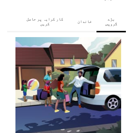
بڑے
کار کرایہ پر حاصل
خاندان
گروپس
کریں