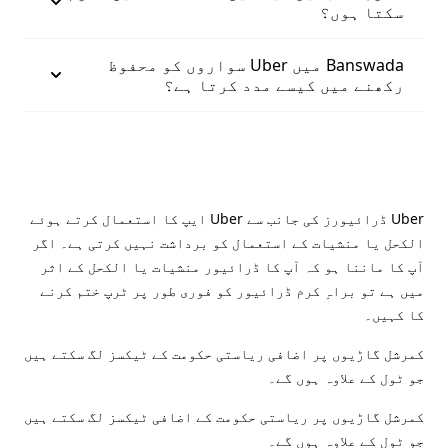
سکتا ہوں؟
Banswada میں Uber سواروں کو محفوظ
رکھنے میں کیسے مدد کرتا ہے؟
Uber ڈرائیورز کی جانب سے Uber ایپ کا استعمال کرتے ہوئے
الکحل یا منشیات کے استعمال کو برداشت نہیں کرتی ہے۔ اگر
آپ کا ماننا ہو کہ آپ کا ڈرائیور منشیات یا الکحل کے اثر
میں ہے تو براہِ کرم ڈرائیور کو فوری طور پر ٹرپ ختم کرنے
کا کہیں۔
کمرشل گاڑیوں پر اضافی ریاستی حکومت کے ٹیکسز لگ سکتے ہیں
جو ٹول کے علاوہ ہوں گے۔
کمرشل گاڑیوں پر ریاستی حکومت کے اضافی ٹیکسز لگ سکتے ہیں
جو ٹول کے علاوہ ہوں گے۔