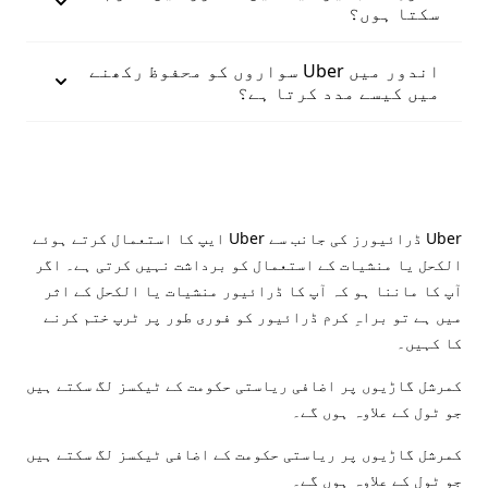
سکتا ہوں؟
اندور میں Uber سواروں کو محفوظ رکھنے
میں کیسے مدد کرتا ہے؟
Uber ڈرائیورز کی جانب سے Uber ایپ کا استعمال کرتے ہوئے
الکحل یا منشیات کے استعمال کو برداشت نہیں کرتی ہے۔ اگر
آپ کا ماننا ہو کہ آپ کا ڈرائیور منشیات یا الکحل کے اثر
میں ہے تو براہِ کرم ڈرائیور کو فوری طور پر ٹرپ ختم کرنے
کا کہیں۔
کمرشل گاڑیوں پر اضافی ریاستی حکومت کے ٹیکسز لگ سکتے ہیں
جو ٹول کے علاوہ ہوں گے۔
کمرشل گاڑیوں پر ریاستی حکومت کے اضافی ٹیکسز لگ سکتے ہیں
جو ٹول کے علاوہ ہوں گے۔