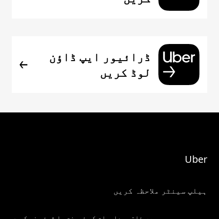
ڈرائیور ایپ ڈاؤن
لوڈ کریں
Uber
ہیلپ سینٹر ملاحظہ کریں
میری ذاتی معلومات کو فروخت یا شیئر نہ کریں