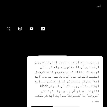
شہر
یہ ویب سائٹ آپ کو متعلقہ اشتہارات پیش
کرنے اور آپ کا مقام یاد رکھ کر ذاتی
نوعیت کا بنانے کے لیے فریق ثالث کوکیز
استعمال کرتی ہے۔ آپ ذیل میں موجود 'آپٹ
آؤٹ' بٹن کو منتخب کر کے ان کوکیز سے آپٹ
.Uber Technologies Inc
2026
©
آؤٹ کر سکتے ہیں۔ اگر آپ کے پاس Uber
اکاؤنٹ ہے، تو آپ
یہاں
اپنے ڈیٹا کی
"فروخت" یا "شیئرنگ" سے آپٹ آؤٹ کر سکتے
ہیں۔
رازداری
ایکسیسیبلٹی
شرائط