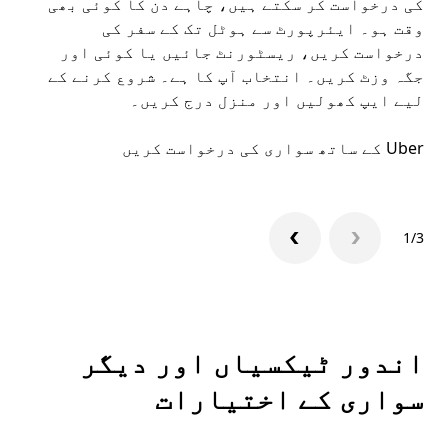
کی درخواست کر سکتے ہیں، چاہے دن کا کوئی بھی
وقت ہو۔ ایئرپورٹ سے ہوٹل تک کے سفر کی
ملا
درخواست کریں، ریسٹورنٹ جائیں یا کوئی اور
جگہ وزٹ کریں۔ انتخاب آپ کا ہے۔ شروع کرنے کے
لیے ایپ کھولیں اور منزل درج کریں۔
میں
Uber کے ساتھ سواری کی درخواست کریں
Uber ایپ
1/3
اندور ٹیکسیاں اور دیگر
سواری کے اختیارات