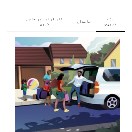
بڑے
کار کرایہ پر حاصل
خاندان
گروپس
کریں