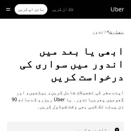
رکزی
واد
Uber
لاگ ان کریں
سائن اپ کریں
ر
ائیں
بھارت
>
اندور
ابھی یا بعد میں
اندور میں سواری کی
درخواست کریں
اپنے سفر کی تفصیلات شامل کریں، بیٹھیں، اور
گھومیں پھریںاندور۔ یا Uber ریزرو کے ساتھ 90
دن پہلے تک کسی بھی وقت شیڈول کریں۔
مقام درج کریں