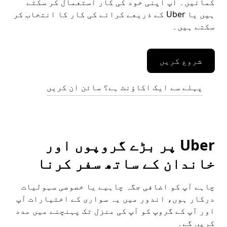
کمائیں۔ آپ اپنی خود کی کار استعمال کر سکتے
ہیں یا Uber کے ذریعے کرائے کی کار کا انتخاب کر
سکتے ہیں۔
شروع کریں
پہلے سے ایک اکاؤنٹ ہے؟ سائن ان کریں
Uber پر بڑے گروپوں اور
خاندان کے ساتھ سفر کرنا
چاہے آپ کو اضافی جگہ چاہیے یا خصوصی سہولیات
درکار ہوں، اندور میں یہ سواری کے اختیارات آپ
اور آپ کے گروپ کو آپ کی منزل تک پہنچنے میں مدد
کریں گے۔