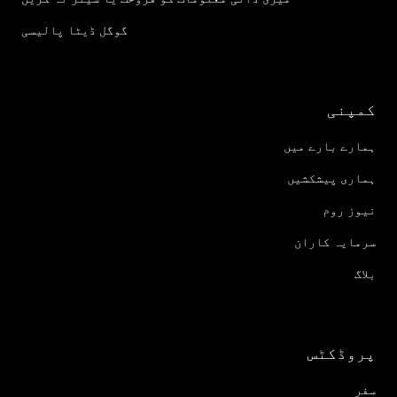
گوگل ڈیٹا پالیسی
کمپنی
ہمارے بارے میں
ہماری پیشکشیں
نیوز روم
سرمایہ کاران
بلاگ
پروڈکٹس
سفر