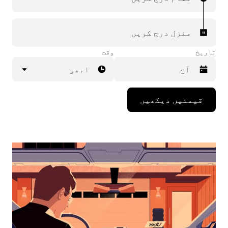
منزل درج کریں
تاریخ
وقت
ابھی
Press
قیمتیں دیکھیں
the
down
arrow
key
to
interact
with
the
calendar
and
select
a
date.
Press