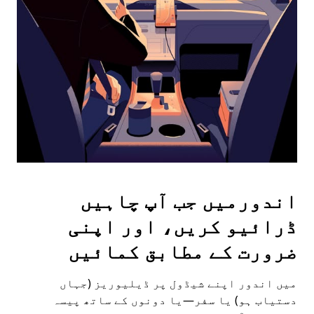
the
escape
button
to
close
the
calendar.
اندورمیں جب آپ چاہیں
ڈرائیو کریں، اور اپنی
ضرورت کے مطابق کمائیں
میں اندور اپنے شیڈول پر ڈیلیوریز (جہاں
دستیاب ہو) یا سفر—یا دونوں کے ساتھ پیسہ