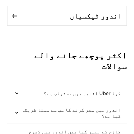
اندور ٹیکسیاں
اکثر پوچھے جانے والے
سوالات
کیا Uber اندور میں دستیاب ہے؟
اندور میں سفر کرنے کا سب سے سستا طریقہ
کیا ہے؟
گاڑی کے بغیر کیا میں اندور میں گھوم