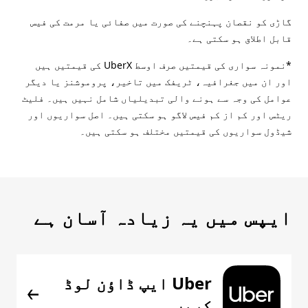
گاڑی کو نقصان پہنچنے کی صورت میں صفائی یا مرمت کی فیس
قابل اطلاق ہو سکتی ہے۔
*نمونہ سواری کی قیمتیں صرف اوسط UberX کی قیمتیں ہیں
اور ان میں جغرافیہ، ٹریفک میں تاخیر، پروموشنز یا دیگر
عوامل کی وجہ سے ہونے والی تبدیلیاں شامل نہیں ہیں۔ فلیٹ
ریٹس اور کم از کم فیس لاگو ہو سکتی ہیں۔ اصل سواریوں اور
شیڈول سواریوں کی قیمتیں مختلف ہو سکتی ہیں۔
ایپس میں یہ زیادہ آسان ہے
Uber ایپ ڈاؤن لوڈ
کریں