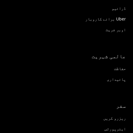
ڈرائیو
Uber برائے کاروبار
اوبر فریٹ
عالمی شہریت
حفاظت
پائیداری
سفر
ریزرو کریں
ایئرپورٹس