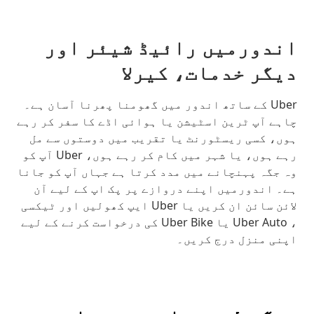
اندورمیں رائیڈ شیئر اور
دیگر خدمات، کیرلا
Uber کے ساتھ اندور میں گھومنا پھرنا آسان ہے۔
چاہے آپ ٹرین اسٹیشن یا ہوائی اڈے کا سفر کر رہے
ہوں، کسی ریسٹورنٹ یا تقریب میں دوستوں سے مل
رہے ہوں، یا شہر میں کام کر رہے ہوں، Uber آپ کو
وہ جگہ پہنچانے میں مدد کرتا ہے جہاں آپ کو جانا
ہے۔ اندورمیں اپنے دروازے پر پک اپ کے لیے آن
لائن سائن ان کریں یا Uber ایپ کھولیں اور ٹیکسی
، Uber Auto یا Uber Bike کی درخواست کرنے کے لیے
اپنی منزل درج کریں۔