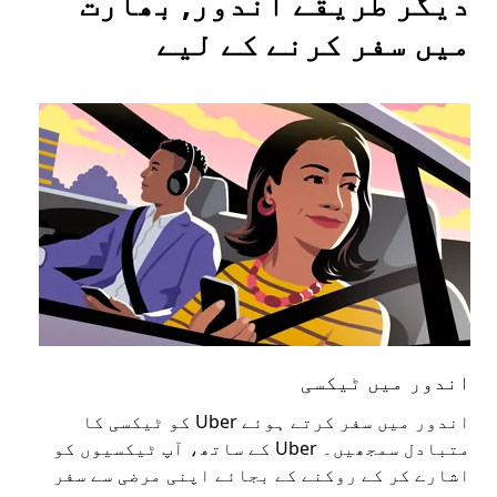
دیگر طریقے اندور, بھارت
میں سفر کرنے کے لیے
اندور میں ٹیکسی
ان
اندور میں سفر کرتے ہوئے Uber کو ٹیکسی کا
عوا
متبادل سمجھیں۔ Uber کے ساتھ، آپ ٹیکسیوں کو
کا 
اشارے کر کے روکنے کے بجائے اپنی مرضی سے سفر
اپن