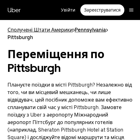
Перейти
до
Uber
Увійти
Зареєструватися
основного
вмісту
Сполучені Штати Америки
>
Pennsylvania
>
Pittsburgh
Переміщення по
Pittsburgh
Плануєте поїздки в місті Pittsburgh? Незалежно від
того, чи ви місцевий мешканець, чи лише
відвідувач, цей посібник допоможе вам ефективно
спланувати свій час у місті Pittsburgh. Замовте
поїздку з Uber з аеропорту Міжнародний
аеропорт Піттсбург до популярних готелів
(наприклад, Sheraton Pittsburgh Hotel at Station
Square) і досліджуйте відомі маршрути та місця.