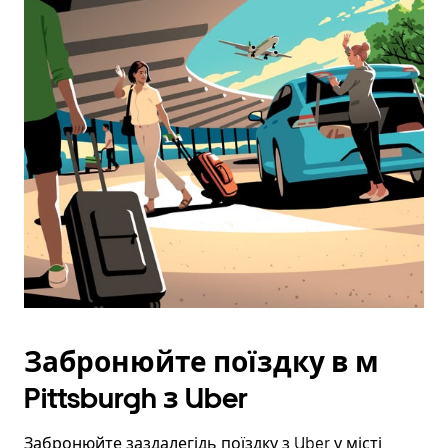
Щоб
закрити
календар,
натисніть
клавішу
ESC.
Забронюйте поїздку в м
Pittsburgh з Uber
Забронюйте заздалегідь поїздку з Uber у місті