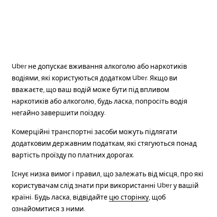
Uber не допускає вживання алкоголю або наркотиків
водіями, які користуються додатком Uber. Якщо ви
вважаєте, що ваш водій може бути під впливом
наркотиків або алкоголю, будь ласка, попросіть водія
негайно завершити поїздку.
Комерційні транспортні засоби можуть підлягати
додатковим державним податкам, які стягуються понад
вартість проїзду по платних дорогах.
Існує низка вимог і правил, що залежать від місця, про які
користувачам слід знати при використанні Uber у вашій
країні. Будь ласка, відвідайте
цю сторінку
, щоб
ознайомитися з ними.