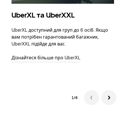
UberXL та UberXXL
Гр
UberXL доступний для груп до 6 осіб. Якщо
Коли
вам потрібен гарантований багажник,
своє
UberXXL підійде для вас.
влас
Дізнайтеся більше про UberXL
Дізн
1/4