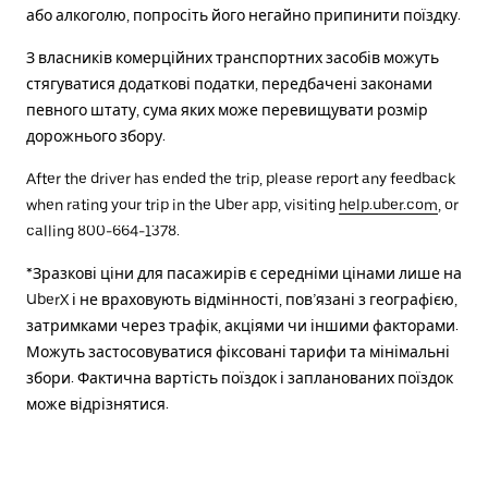
або алкоголю, попросіть його негайно припинити поїздку.
З власників комерційних транспортних засобів можуть
стягуватися додаткові податки, передбачені законами
певного штату, сума яких може перевищувати розмір
дорожнього збору.
After the driver has ended the trip, please report any feedback
when rating your trip in the Uber app, visiting
help.uber.com
, or
calling 800-664-1378.
*Зразкові ціни для пасажирів є середніми цінами лише на
UberX і не враховують відмінності, пов’язані з географією,
затримками через трафік, акціями чи іншими факторами.
Можуть застосовуватися фіксовані тарифи та мінімальні
збори. Фактична вартість поїздок і запланованих поїздок
може відрізнятися.