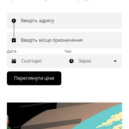
Введіть адресу
Введіть місце призначення
Дата
Час
Зараз
Натисніть
Переглянути ціни
клавішу
зі
стрілкою
вниз,
щоб
відкрити
календар
і
вибрати
дату.