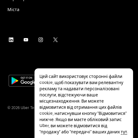
Міста
Цей сайт використовує сторонні файли
cookie, щоб показувати вам релевантну
рекламу та надавати персоналізовані
послуги, відстежуючи ваше
місцезнаходження. Ви можете
відмовитися від отримання цих файлів
©
2026
Uber Technologies Inc.
cookie, натиснувши кнопку "Відмовитися"
нижче. Якщо ви маєте обліковий запис
Uber, ви можете відмовитися від
"продажу" або "передачі" ваших даних
тут
.