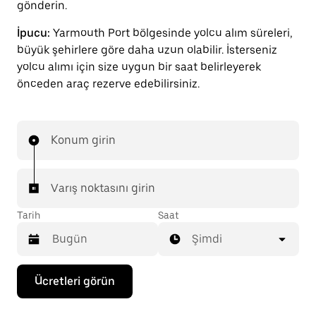
gönderin.
İpucu:
Yarmouth Port bölgesinde yolcu alım süreleri,
büyük şehirlere göre daha uzun olabilir. İsterseniz
yolcu alımı için size uygun bir saat belirleyerek
önceden araç rezerve edebilirsiniz.
Konum girin
Varış noktasını girin
Tarih
Saat
Şimdi
Takvimle
Ücretleri görün
etkileşime
geçmek
ve