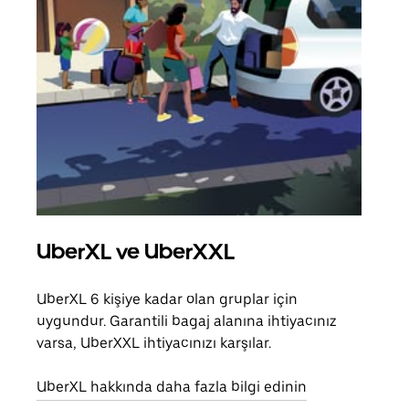
UberXL ve UberXXL
Gru
UberXL 6 kişiye kadar olan gruplar için
Arkad
uygundur. Garantili bagaj alanına ihtiyacınız
yolc
varsa, UberXXL ihtiyacınızı karşılar.
alım 
UberXL hakkında daha fazla bilgi edinin
Grup