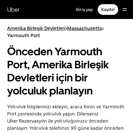
Ana
içeriğe
Uber
Giriş yap
Kaydol
gidin
Amerika Birleşik Devletleri
>
Massachusetts
>
Yarmouth Port
Önceden Yarmouth
Port, Amerika Birleşik
Devletleri için bir
yolculuk planlayın
Yolculuk bilgilerinizi ekleyin, araca binin ve Yarmouth
Port çevresinde yolculuk yapın. Dilerseniz
Uber Rezervasyon ile yolculuğunuzu önceden
planlayın. Yolculuk talebinizi 90 güne kadar önceden