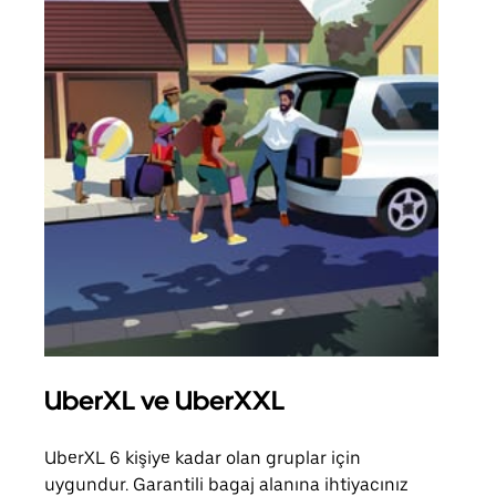
UberXL ve UberXXL
Gru
UberXL 6 kişiye kadar olan gruplar için
Arkad
uygundur. Garantili bagaj alanına ihtiyacınız
yolc