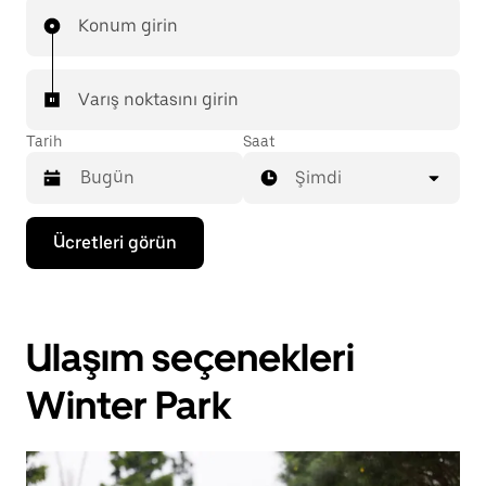
Konum girin
Varış noktasını girin
Tarih
Saat
Şimdi
Takvimle
Ücretleri görün
etkileşime
geçmek
ve
bir
tarih
Ulaşım seçenekleri
seçmek
için
aşağı
Winter Park
ok
tuşuna
basın.
Takvimi
kapatmak