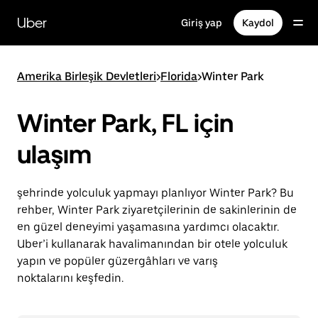
Ana
içeriğe
Uber
Giriş yap
Kaydol
gidin
Amerika Birleşik Devletleri
>
Florida
>
Winter Park
Winter Park, FL için
ulaşım
şehrinde yolculuk yapmayı planlıyor Winter Park? Bu
rehber, Winter Park ziyaretçilerinin de sakinlerinin de
en güzel deneyimi yaşamasına yardımcı olacaktır.
Uber’i kullanarak havalimanından bir otele yolculuk
yapın ve popüler güzergâhları ve varış
noktalarını keşfedin.