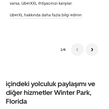
varsa, UberXXL ihtiyacınızı karşılar.
alım 
UberXL hakkında daha fazla bilgi edinin
Grup
edin
1/4
içindeki yolculuk paylaşımı ve
diğer hizmetler Winter Park,
Florida