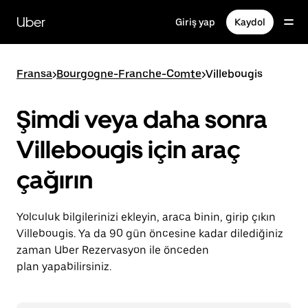
Ana
içeriğe
Uber
Giriş yap
Kaydol
gidin
Fransa
>
Bourgogne-Franche-Comte
>
Villebougis
Şimdi veya daha sonra
Villebougis için araç
çağırın
Yolculuk bilgilerinizi ekleyin, araca binin, girip çıkın
Villebougis. Ya da 90 gün öncesine kadar dilediğiniz
zaman Uber Rezervasyon ile önceden
plan yapabilirsiniz.