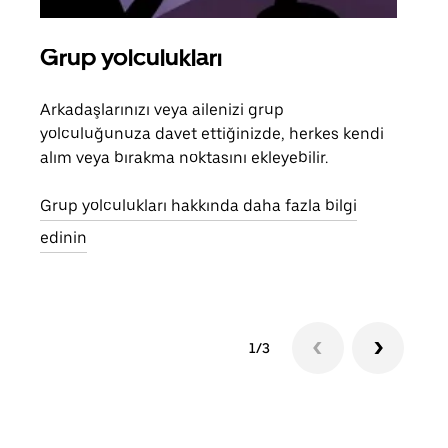
Grup yolculukları
Bir
Arkadaşlarınızı veya ailenizi grup
Grub
yolculuğunuza davet ettiğinizde, herkes kendi
anlı
alım veya bırakma noktasını ekleyebilir.
bulu
yolc
Grup yolculukları hakkında daha fazla bilgi
gerek
edinin
1/3