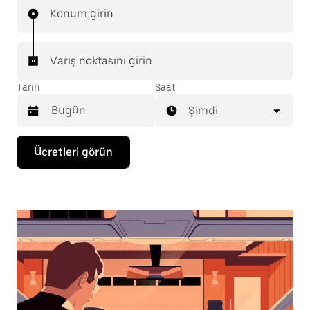
Konum girin
Varış noktasını girin
Tarih
Saat
Şimdi
Takvimle
Ücretleri görün
etkileşime
geçmek
ve
bir
tarih
seçmek
için
aşağı
ok
tuşuna
basın.
Takvimi
kapatmak