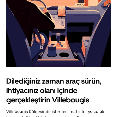
için
escape
tuşuna
basın.
Dilediğiniz zaman araç sürün,
ihtiyacınız olanı içinde
gerçekleştirin Villebougis
Villebougis bölgesinde ister teslimat ister yolculuk