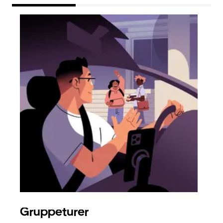
Gruppeturer
Bes