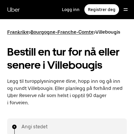
Hopp
til
Uber
Logg inn
Registrer deg
hovedinnholdet
Frankrike
>
Bourgogne-Franche-Comte
>
Villebougis
Bestill en tur for nå eller
senere i Villebougis
Legg til turopplysningene dine, hopp inn og gå inn
og rundt Villebougis. Eller planlegg på forhånd med
Uber Reserve når som helst i opptil 90 dager
i forveien.
Angi stedet