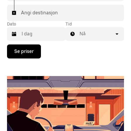
Angi destinasjon
Dato
Tid
Nå
Trykk
Se priser
på
piltast
ned
for
å
åpne
kalenderen
og
velge
en
dato.
Trykk
på
Esc-
knappen