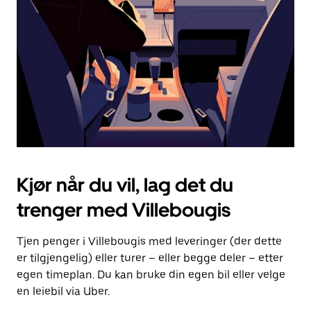
for
å
lukke
kalenderen.
Kjør når du vil, lag det du
trenger med Villebougis
Tjen penger i Villebougis med leveringer (der dette
er tilgjengelig) eller turer – eller begge deler – etter
egen timeplan. Du kan bruke din egen bil eller velge
en leiebil via Uber.