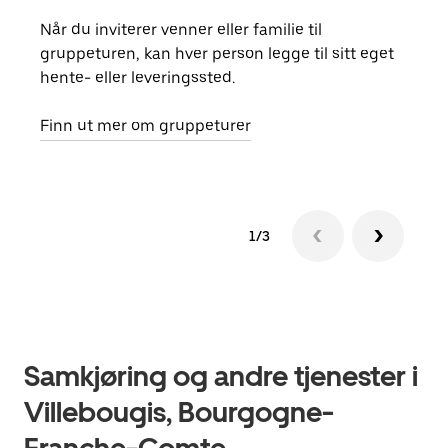
Når du inviterer venner eller familie til
Hvis
gruppeturen, kan hver person legge til sitt eget
kan 
hente- eller leveringssted.
fore
besti
Finn ut mer om gruppeturer
1/3
Samkjøring og andre tjenester i
Villebougis, Bourgogne-