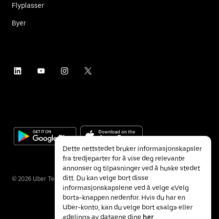
Flyplasser
Byer
Dette nettstedet bruker informasjonskapsler
fra tredjeparter for å vise deg relevante
annonser og tilpasninger ved å huske stedet
ditt. Du kan velge bort disse
©
2026
Uber Technologies Inc.
informasjonskapslene ved å velge «Velg
bort»-knappen nedenfor. Hvis du har en
Uber-konto, kan du velge bort «salg» eller
«deling» av dataene dine
her
.