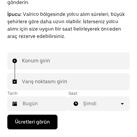
gönderin.
İpucu:
Valrico bölgesinde yolcu alım süreleri, büyük
şehirlere göre daha uzun olabilir. İsterseniz yolcu
alımı için size uygun bir saat belirleyerek önceden
araç rezerve edebilirsiniz.
Konum girin
Varış noktasını girin
Tarih
Saat
Şimdi
Takvimle
Ücretleri görün
etkileşime
geçmek
ve