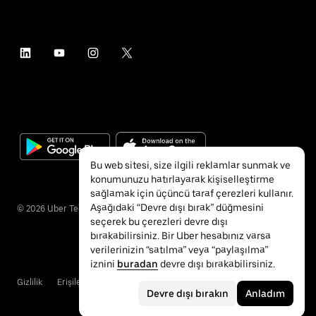
Bu web sitesi, size ilgili reklamlar sunmak ve
konumunuzu hatırlayarak kişiselleştirme
sağlamak için üçüncü taraf çerezleri kullanır.
Aşağıdaki “Devre dışı bırak” düğmesini
©
2026
Uber Technologies Inc.
seçerek bu çerezleri devre dışı
bırakabilirsiniz. Bir Uber hesabınız varsa
verilerinizin “satılma” veya “paylaşılma”
iznini
buradan
devre dışı bırakabilirsiniz.
Gizlilik
Erişilebilirlik
Hükümler ve Koşullar
Devre dışı bırakın
Anladım