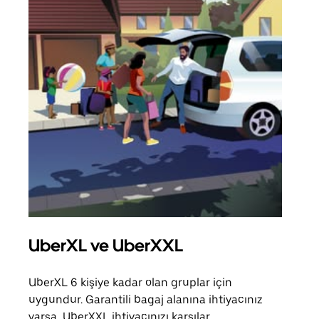
UberXL ve UberXXL
Gru
UberXL 6 kişiye kadar olan gruplar için
Arkad
uygundur. Garantili bagaj alanına ihtiyacınız
yolc
varsa, UberXXL ihtiyacınızı karşılar.
alım 