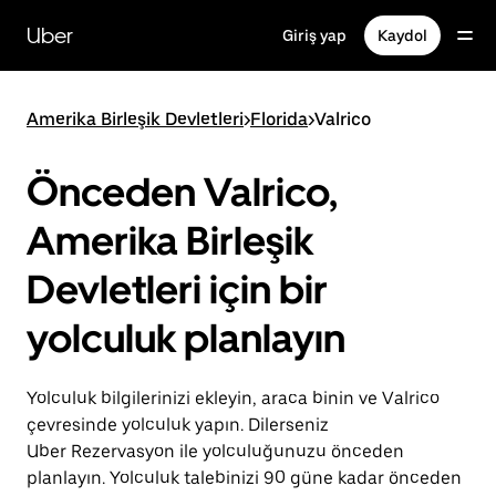
Ana
içeriğe
Uber
Giriş yap
Kaydol
gidin
Amerika Birleşik Devletleri
>
Florida
>
Valrico
Önceden Valrico,
Amerika Birleşik
Devletleri için bir
yolculuk planlayın
Yolculuk bilgilerinizi ekleyin, araca binin ve Valrico
çevresinde yolculuk yapın. Dilerseniz
Uber Rezervasyon ile yolculuğunuzu önceden
planlayın. Yolculuk talebinizi 90 güne kadar önceden