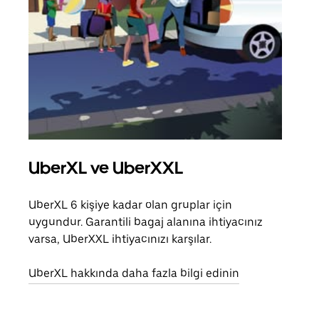
UberXL ve UberXXL
Gru
UberXL 6 kişiye kadar olan gruplar için
Arkad
uygundur. Garantili bagaj alanına ihtiyacınız
yolc
varsa, UberXXL ihtiyacınızı karşılar.
alım 
UberXL hakkında daha fazla bilgi edinin
Grup
edin