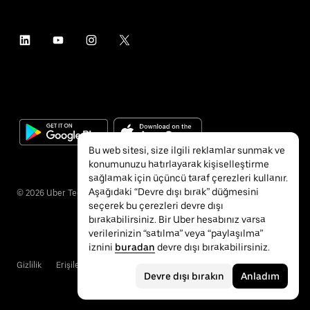
Bu web sitesi, size ilgili reklamlar sunmak ve
konumunuzu hatırlayarak kişiselleştirme
sağlamak için üçüncü taraf çerezleri kullanır.
Aşağıdaki “Devre dışı bırak” düğmesini
©
2026
Uber Technologies Inc.
seçerek bu çerezleri devre dışı
bırakabilirsiniz. Bir Uber hesabınız varsa
verilerinizin “satılma” veya “paylaşılma”
iznini
buradan
devre dışı bırakabilirsiniz.
Gizlilik
Erişilebilirlik
Hükümler ve Koşullar
Devre dışı bırakın
Anladım