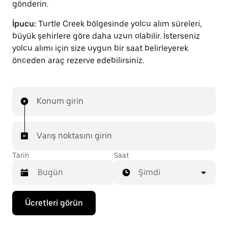
gönderin.
İpucu:
Turtle Creek bölgesinde yolcu alım süreleri,
büyük şehirlere göre daha uzun olabilir. İsterseniz
yolcu alımı için size uygun bir saat belirleyerek
önceden araç rezerve edebilirsiniz.
Konum girin
Varış noktasını girin
Tarih
Saat
Şimdi
Takvimle
Ücretleri görün
etkileşime
geçmek
ve