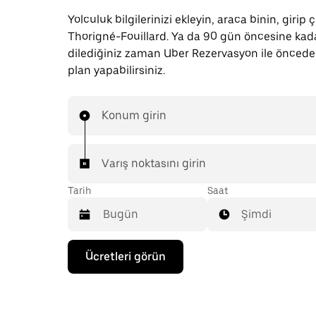
Yolculuk bilgilerinizi ekleyin, araca binin, girip ç
Thorigné-Fouillard. Ya da 90 gün öncesine kad
dilediğiniz zaman Uber Rezervasyon ile önced
plan yapabilirsiniz.
Konum girin
Varış noktasını girin
Tarih
Saat
Şimdi
Takvimle
Ücretleri görün
etkileşime
geçmek
ve
bir
tarih