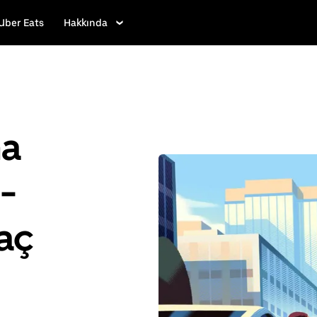
Uber Eats
Hakkında
ha
-
raç