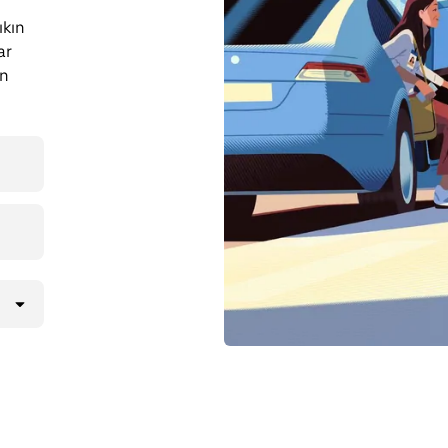
ıkın
ar
en