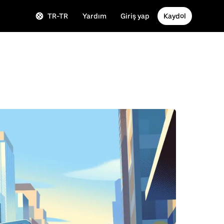
TR-TR
Yardım
Giriş yap
Kaydol