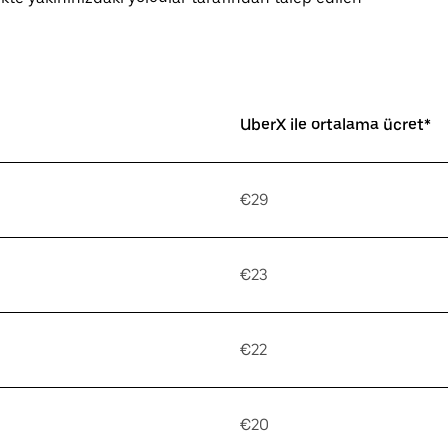
UberX ile ortalama ücret*
€29
€23
€22
€20