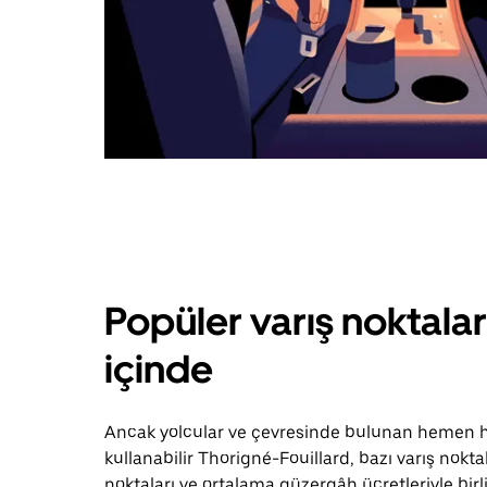
Popüler varış noktalar
içinde
Ancak yolcular ve çevresinde bulunan hemen he
kullanabilir Thorigné-Fouillard, bazı varış nokt
noktaları ve ortalama güzergâh ücretleriyle birl