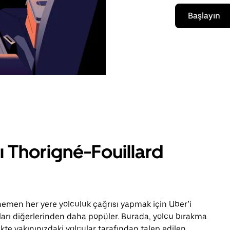
Başlayın
ı Thorigné-Fouillard
men her yere yolculuk çağrısı yapmak için Uber’i
aları diğerlerinden daha popüler. Burada, yolcu bırakma
ikte yakınınızdaki yolcular tarafından talep edilen