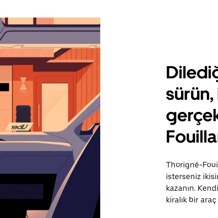
Diledi
sürün, 
gerçek
Fouill
Thorigné-Fouil
isterseniz iki
kazanın. Kendi
kiralık bir araç