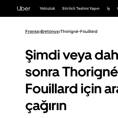
Ana
içeriğe
Uber
Yolculuk
Sürücü Teslimi Yapın
İş
gidin
Fransa
>
Bretonya
>
Thorigné-Fouillard
Şimdi veya da
sonra Thorigné
Fouillard için a
çağırın