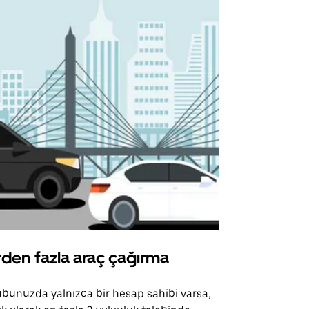
rden fazla araç çağırma
Uber Shu
bunuzda yalnızca bir hesap sahibi varsa,
Uber Shuttle