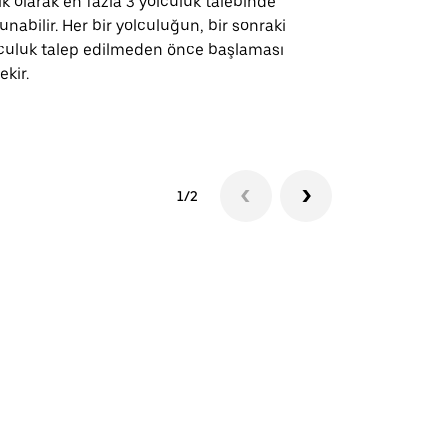
ık olarak en fazla 3 yolculuk talebinde
güzergahları
unabilir. Her bir yolculuğun, bir sonraki
için mevcutt
culuk talep edilmeden önce başlaması
ekir.
Servis müsai
1/2