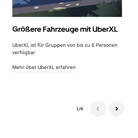
Größere Fahrzeuge mit UberXL
Gr
UberXL ist für Gruppen von bis zu 6 Personen
Wenn
verfügbar.
Grup
eige
Mehr über UberXL erfahren
Erfa
1/4