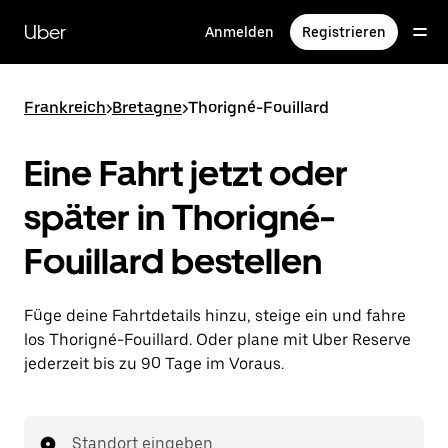
Direkt
zum
Uber
Anmelden
Registrieren
Hauptinhalt
Frankreich
>
Bretagne
>
Thorigné-Fouillard
Eine Fahrt jetzt oder
später in Thorigné-
Fouillard bestellen
Füge deine Fahrtdetails hinzu, steige ein und fahre
los Thorigné-Fouillard. Oder plane mit Uber Reserve
jederzeit bis zu 90 Tage im Voraus.
Standort eingeben