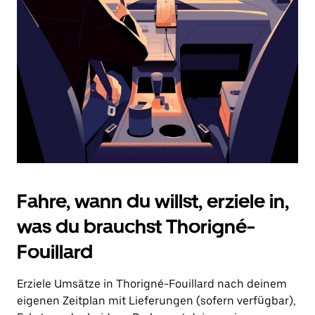
Drücke
die
Escape-
Taste,
um
den
Kalender
zu
schließen.
Fahre, wann du willst, erziele in,
was du brauchst Thorigné-
Fouillard
Erziele Umsätze in Thorigné-Fouillard nach deinem
eigenen Zeitplan mit Lieferungen (sofern verfügbar),