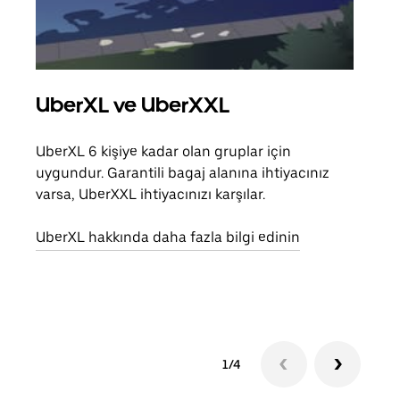
UberXL ve UberXXL
Gru
UberXL 6 kişiye kadar olan gruplar için
Arkad
uygundur. Garantili bagaj alanına ihtiyacınız
yolc
varsa, UberXXL ihtiyacınızı karşılar.
alım 
UberXL hakkında daha fazla bilgi edinin
Grup
edin
1/4