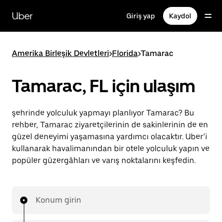
Ana
içeriğe
Uber
Giriş yap
Kaydol
gidin
Amerika Birleşik Devletleri
>
Florida
>
Tamarac
Tamarac, FL için ulaşım
şehrinde yolculuk yapmayı planlıyor Tamarac? Bu
rehber, Tamarac ziyaretçilerinin de sakinlerinin de en
güzel deneyimi yaşamasına yardımcı olacaktır. Uber’i
kullanarak havalimanından bir otele yolculuk yapın ve
popüler güzergâhları ve varış noktalarını keşfedin.
Konum girin