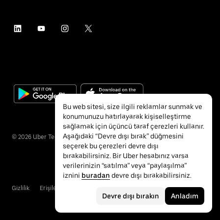
Bu web sitesi, size ilgili reklamlar sunmak ve
konumunuzu hatırlayarak kişiselleştirme
sağlamak için üçüncü taraf çerezleri kullanır.
Aşağıdaki “Devre dışı bırak” düğmesini
©
2026
Uber Technologies Inc.
seçerek bu çerezleri devre dışı
bırakabilirsiniz. Bir Uber hesabınız varsa
verilerinizin “satılma” veya “paylaşılma”
iznini
buradan
devre dışı bırakabilirsiniz.
Gizlilik
Erişilebilirlik
Hükümler ve Koşullar
Devre dışı bırakın
Anladım