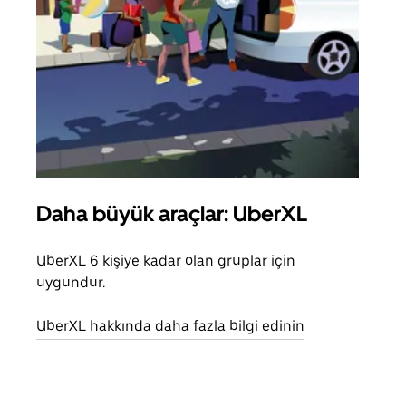
Daha büyük araçlar: UberXL
Gru
UberXL 6 kişiye kadar olan gruplar için
Arkad
uygundur.
yolc
alım 
UberXL hakkında daha fazla bilgi edinin
Grup
edin