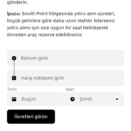
gönderin.
İpucu:
South Point bölgesinde yolcu alım süreleri,
büyük şehirlere göre daha uzun olabilir. İsterseniz
yolcu alımı için size uygun bir saat belirleyerek
önceden araç rezerve edebilirsiniz.
Konum girin
Varış noktasını girin
Tarih
Saat
Şimdi
Takvimle
Ücretleri görün
etkileşime
geçmek
ve