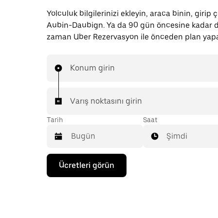
Yolculuk bilgilerinizi ekleyin, araca binin, girip 
Aubin-Daubign. Ya da 90 gün öncesine kadar di
zaman Uber Rezervasyon ile önceden plan yapab
Konum girin
Varış noktasını girin
Tarih
Saat
Şimdi
Takvimle
Ücretleri görün
etkileşime
geçmek
ve
bir
tarih
seçmek