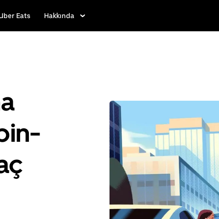
Uber Eats
Hakkında
ha
bin-
raç