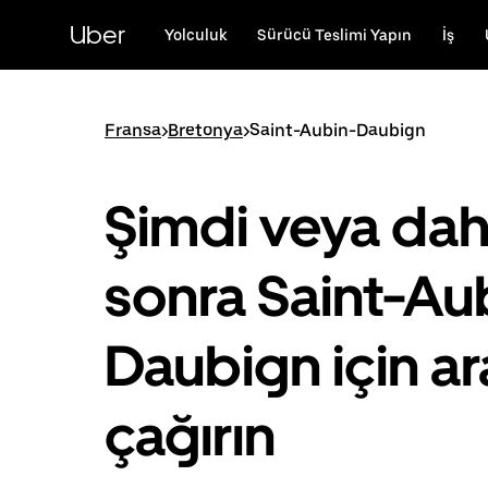
Ana
içeriğe
Uber
Yolculuk
Sürücü Teslimi Yapın
İş
gidin
Fransa
>
Bretonya
>
Saint-Aubin-Daubign
Şimdi veya da
sonra Saint-Au
Daubign için a
çağırın