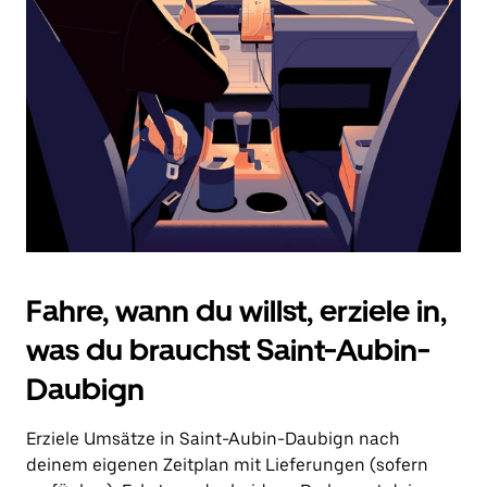
Drücke
die
Escape-
Taste,
um
den
Kalender
zu
schließen.
Fahre, wann du willst, erziele in,
was du brauchst Saint-Aubin-
Daubign
Erziele Umsätze in Saint-Aubin-Daubign nach
deinem eigenen Zeitplan mit Lieferungen (sofern