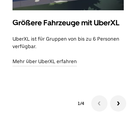
Größere Fahrzeuge mit UberXL
Gr
UberXL ist für Gruppen von bis zu 6 Personen
Wenn
verfügbar.
Grup
eige
Mehr über UberXL erfahren
Erfa
1/4