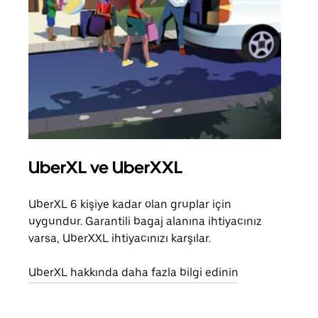
UberXL ve UberXXL
Gru
UberXL 6 kişiye kadar olan gruplar için
Arkad
uygundur. Garantili bagaj alanına ihtiyacınız
yolc
varsa, UberXXL ihtiyacınızı karşılar.
alım 
UberXL hakkında daha fazla bilgi edinin
Grup
edin