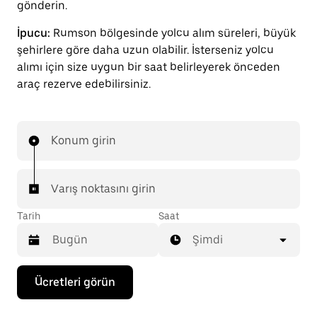
gönderin.
İpucu:
Rumson bölgesinde yolcu alım süreleri, büyük
şehirlere göre daha uzun olabilir. İsterseniz yolcu
alımı için size uygun bir saat belirleyerek önceden
araç rezerve edebilirsiniz.
Konum girin
Varış noktasını girin
Tarih
Saat
Şimdi
Takvimle
Ücretleri görün
etkileşime
geçmek
ve