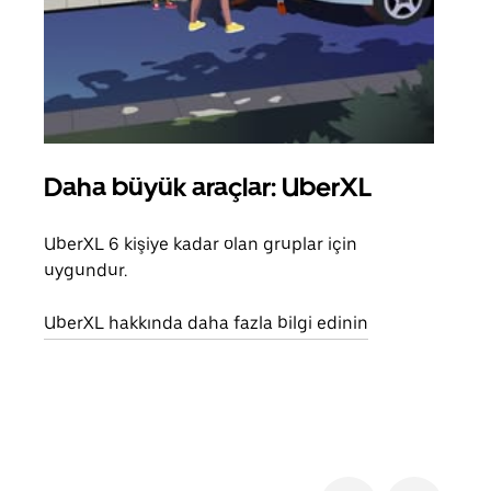
Daha büyük araçlar: UberXL
Gru
UberXL 6 kişiye kadar olan gruplar için
Arkad
uygundur.
yolc
alım 
UberXL hakkında daha fazla bilgi edinin
Grup
edin