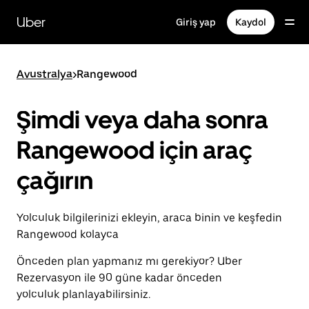
Ana
içeriğe
Uber
Giriş yap
Kaydol
gidin
Avustralya
>
Rangewood
Şimdi veya daha sonra
Rangewood için araç
çağırın
Yolculuk bilgilerinizi ekleyin, araca binin ve keşfedin
Rangewood kolayca
Önceden plan yapmanız mı gerekiyor? Uber
Rezervasyon ile 90 güne kadar önceden
yolculuk planlayabilirsiniz.