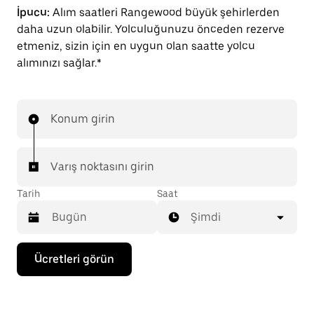
İpucu:
Alım saatleri Rangewood büyük şehirlerden
daha uzun olabilir. Yolculuğunuzu önceden rezerve
etmeniz, sizin için en uygun olan saatte yolcu
alımınızı sağlar.*
Konum girin
Varış noktasını girin
Tarih
Saat
Şimdi
Takvimle
Ücretleri görün
etkileşime
geçmek
ve
bir