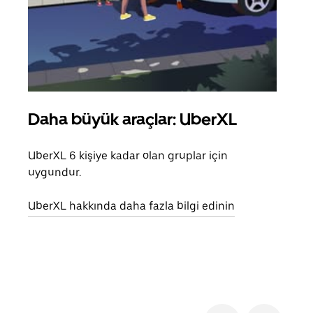
Daha büyük araçlar: UberXL
Gru
UberXL 6 kişiye kadar olan gruplar için
Arkad
uygundur.
yolc
alım 
UberXL hakkında daha fazla bilgi edinin
Grup
edin