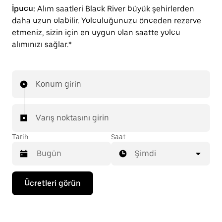
İpucu:
Alım saatleri Black River büyük şehirlerden
daha uzun olabilir. Yolculuğunuzu önceden rezerve
etmeniz, sizin için en uygun olan saatte yolcu
alımınızı sağlar.*
Konum girin
Varış noktasını girin
Tarih
Saat
Şimdi
Takvimle
Ücretleri görün
etkileşime
geçmek
ve
bir