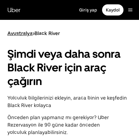
Ana
içeriğe
Uber
Giriş yap
Kaydol
gidin
Avustralya
>
Black River
Şimdi veya daha sonra
Black River için araç
çağırın
Yolculuk bilgilerinizi ekleyin, araca binin ve keşfedin
Black River kolayca
Önceden plan yapmanız mı gerekiyor? Uber
Rezervasyon ile 90 güne kadar önceden
yolculuk planlayabilirsiniz.