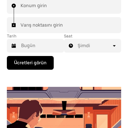
Konum girin
Varış noktasını girin
Tarih
Saat
Şimdi
Takvimle
Ücretleri görün
etkileşime
geçmek
ve
bir
tarih
seçmek
için
aşağı
ok
tuşuna
basın.
Takvimi
kapatmak