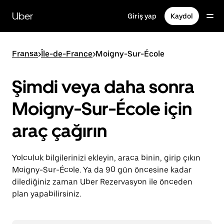
Ana
içeriğe
Uber
Giriş yap
Kaydol
gidin
Fransa
>
Île-de-France
>
Moigny-Sur-École
Şimdi veya daha sonra
Moigny-Sur-École için
araç çağırın
Yolculuk bilgilerinizi ekleyin, araca binin, girip çıkın
Moigny-Sur-École. Ya da 90 gün öncesine kadar
dilediğiniz zaman Uber Rezervasyon ile önceden
plan yapabilirsiniz.