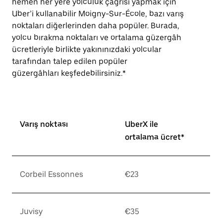
hemen her yere yolculuk çağrısı yapmak için
Uber’i kullanabilir Moigny-Sur-École, bazı varış
noktaları diğerlerinden daha popüler. Burada,
yolcu bırakma noktaları ve ortalama güzergâh
ücretleriyle birlikte yakınınızdaki yolcular
tarafından talep edilen popüler
güzergâhları keşfedebilirsiniz.*
Varış noktası
UberX ile
ortalama ücret*
Corbeil Essonnes
€23
Juvisy
€35