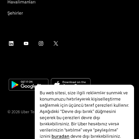
Havalimanları
Şehirler
Bu web sitesi, size ilgili reklamlar sunmak ve
konumunuzu hatırlayarak kişiselleştirme
sağlamak için üçüncü taraf çerezleri kullanır.
Aşağıdaki “Devre dışı bırak” düğmesini
©
2026
Uber Technologies Inc.
seçerek bu çerezleri devre dışı
bırakabilirsiniz. Bir Uber hesabınız varsa
verilerinizin “satılma” veya “paylaşılma”
iznini
buradan
devre dışı bırakabilirsiniz.