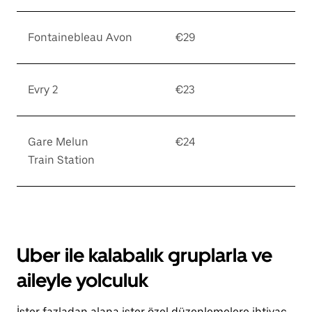
Fontainebleau Avon
€29
Evry 2
€23
Gare Melun
€24
Train Station
Uber ile kalabalık gruplarla ve
aileyle yolculuk
İster fazladan alana ister özel düzenlemelere ihtiyaç