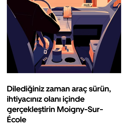
için
escape
tuşuna
basın.
Dilediğiniz zaman araç sürün,
ihtiyacınız olanı içinde
gerçekleştirin Moigny-Sur-
École