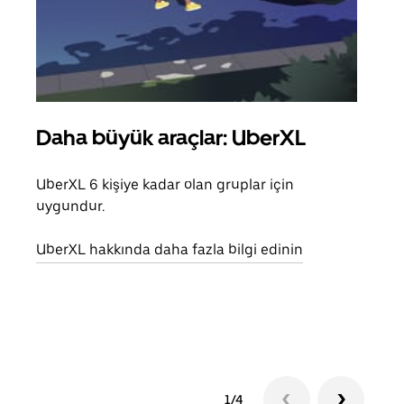
Daha büyük araçlar: UberXL
Gru
UberXL 6 kişiye kadar olan gruplar için
Arkad
uygundur.
yolc
alım 
UberXL hakkında daha fazla bilgi edinin
Grup
edin
1/4