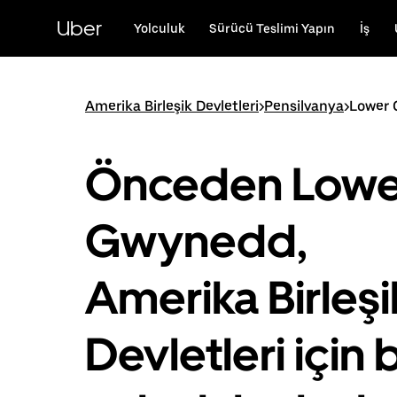
Ana
içeriğe
Uber
Yolculuk
Sürücü Teslimi Yapın
İş
gidin
Amerika Birleşik Devletleri
>
Pensilvanya
>
Lower
Önceden Lowe
Gwynedd,
Amerika Birleşi
Devletleri için b