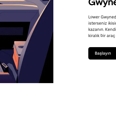
Gwyn
Lower Gwynedd 
isterseniz iki
kazanın. Kendi
kiralık bir araç
Başlayın