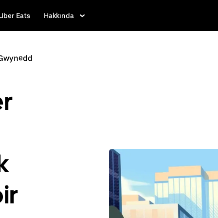
Uber Eats
Hakkında
 Gwynedd
r
k
ir