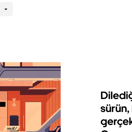
Diledi
sürün, 
gerçek