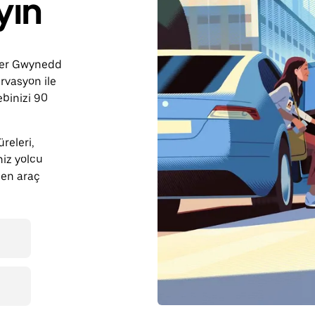
yın
ower Gwynedd
rvasyon ile
binizi 90
releri,
niz yolcu
den araç