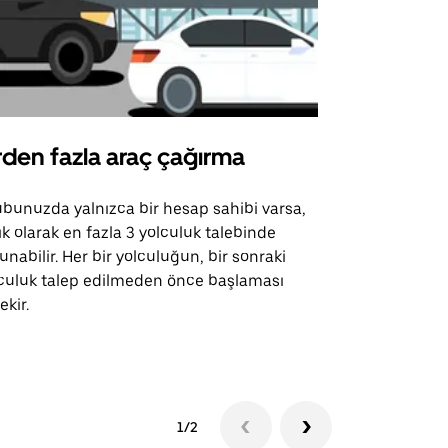
rden fazla araç çağırma
Uber Shu
bunuzda yalnızca bir hesap sahibi varsa,
Uber Shuttle
ık olarak en fazla 3 yolculuk talebinde
güzergahları
unabilir. Her bir yolculuğun, bir sonraki
için mevcutt
culuk talep edilmeden önce başlaması
ekir.
Servis müsai
1/2