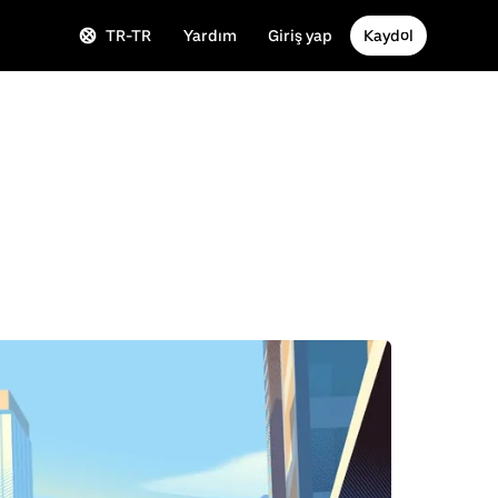
TR-TR
Yardım
Giriş yap
Kaydol