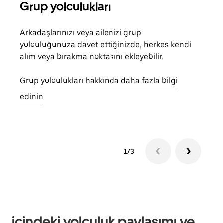
Grup yolculukları
Bir
Arkadaşlarınızı veya ailenizi grup
Grub
yolculuğunuza davet ettiğinizde, herkes kendi
anlı
alım veya bırakma noktasını ekleyebilir.
bulu
yolc
Grup yolculukları hakkında daha fazla bilgi
gerek
edinin
1/3
içindeki yolculuk paylaşımı ve