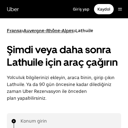
Ana
içeriğe
Uber
Giriş yap
Kaydol
gidin
Fransa
>
Auvergne-Rhône-Alpes
>
Lathuile
Şimdi veya daha sonra
Lathuile için araç çağırın
Yolculuk bilgilerinizi ekleyin, araca binin, girip çıkın
Lathuile. Ya da 90 gün öncesine kadar dilediğiniz
zaman Uber Rezervasyon ile önceden
plan yapabilirsiniz.
Konum girin