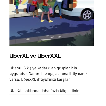
UberXL ve UberXXL
Gru
UberXL 6 kişiye kadar olan gruplar için
Arkad
uygundur. Garantili bagaj alanına ihtiyacınız
yolc
varsa, UberXXL ihtiyacınızı karşılar.
alım 
UberXL hakkında daha fazla bilgi edinin
Grup
edin