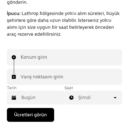
gönderin.
İpucu:
Lathrop bölgesinde yolcu alım süreleri, büyük
şehirlere göre daha uzun olabilir. İsterseniz yolcu
alımı için size uygun bir saat belirleyerek önceden
araç rezerve edebilirsiniz.
Konum girin
Varış noktasını girin
Tarih
Saat
Şimdi
Takvimle
Ücretleri görün
etkileşime
geçmek
ve