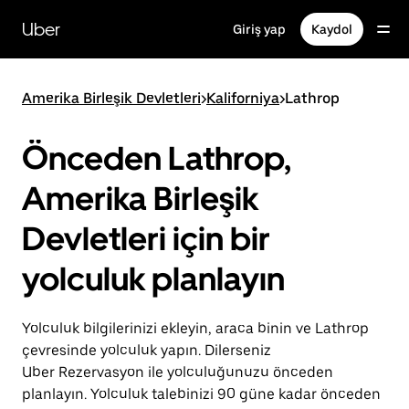
Ana
içeriğe
Uber
Giriş yap
Kaydol
gidin
Amerika Birleşik Devletleri
>
Kaliforniya
>
Lathrop
Önceden Lathrop,
Amerika Birleşik
Devletleri için bir
yolculuk planlayın
Yolculuk bilgilerinizi ekleyin, araca binin ve Lathrop
çevresinde yolculuk yapın. Dilerseniz
Uber Rezervasyon ile yolculuğunuzu önceden
planlayın. Yolculuk talebinizi 90 güne kadar önceden