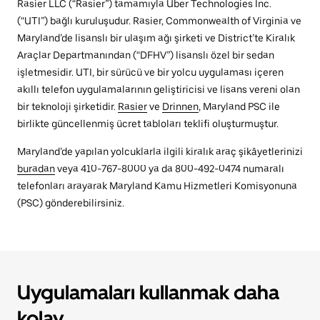
Rasier LLC (“Rasier”) tamamıyla Uber Technologies Inc.
(“UTI”) bağlı kuruluşudur. Rasier, Commonwealth of Virginia ve
Maryland’de lisanslı bir ulaşım ağı şirketi ve District’te Kiralık
Araçlar Departmanından (“DFHV”) lisanslı özel bir sedan
işletmesidir. UTI, bir sürücü ve bir yolcu uygulaması içeren
akıllı telefon uygulamalarının geliştiricisi ve lisans vereni olan
bir teknoloji şirketidir.
Rasier
ve
Drinnen
, Maryland PSC ile
birlikte güncellenmiş ücret tabloları teklifi oluşturmuştur.
Maryland’de yapılan yolcuklarla ilgili kiralık araç şikâyetlerinizi
buradan
veya 410-767-8000 ya da 800-492-0474 numaralı
telefonları arayarak Maryland Kamu Hizmetleri Komisyonuna
(PSC) gönderebilirsiniz.
Uygulamaları kullanmak daha
kolay