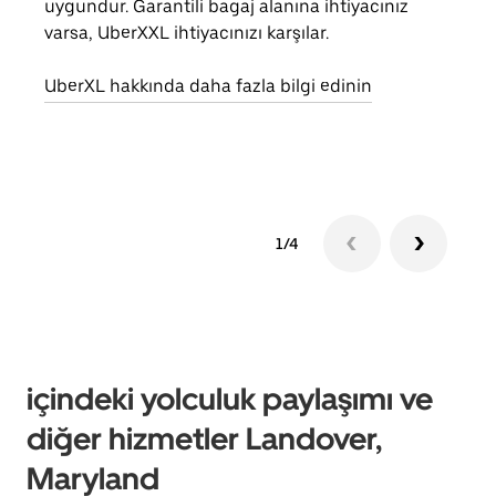
uygundur. Garantili bagaj alanına ihtiyacınız
yolc
varsa, UberXXL ihtiyacınızı karşılar.
alım 
UberXL hakkında daha fazla bilgi edinin
Grup
edin
1/4
içindeki yolculuk paylaşımı ve
diğer hizmetler Landover,
Maryland