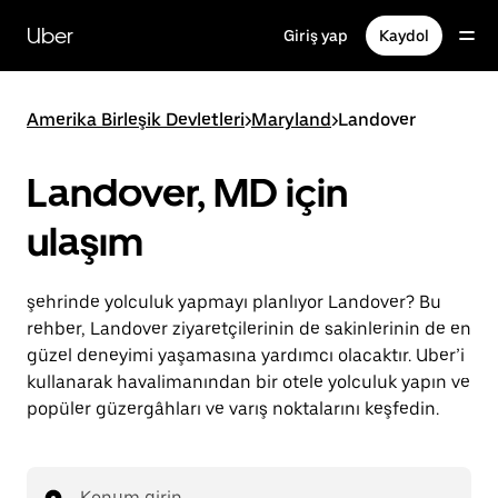
Ana
içeriğe
Uber
Giriş yap
Kaydol
gidin
Amerika Birleşik Devletleri
>
Maryland
>
Landover
Landover, MD için
ulaşım
şehrinde yolculuk yapmayı planlıyor Landover? Bu
rehber, Landover ziyaretçilerinin de sakinlerinin de en
güzel deneyimi yaşamasına yardımcı olacaktır. Uber’i
kullanarak havalimanından bir otele yolculuk yapın ve
popüler güzergâhları ve varış noktalarını keşfedin.
Konum girin