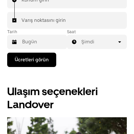
Varış noktasını girin
Tarih
Saat
Şimdi
Takvimle
Ücretleri görün
etkileşime
geçmek
ve
bir
tarih
Ulaşım seçenekleri
seçmek
için
aşağı
Landover
ok
tuşuna
basın.
Takvimi
kapatmak
için