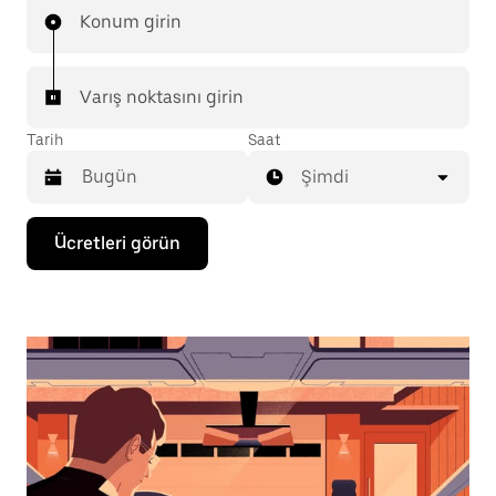
Konum girin
Varış noktasını girin
Tarih
Saat
Şimdi
Takvimle
Ücretleri görün
etkileşime
geçmek
ve
bir
tarih
seçmek
için
aşağı
ok
tuşuna
basın.
Takvimi
kapatmak