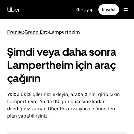
Ana
içeriğe
Uber
Giriş yap
Kaydol
gidin
Fransa
>
Grand Est
>
Lampertheim
Şimdi veya daha sonra
Lampertheim için araç
çağırın
Yolculuk bilgilerinizi ekleyin, araca binin, girip çıkın
Lampertheim. Ya da 90 gün öncesine kadar
dilediğiniz zaman Uber Rezervasyon ile önceden
plan yapabilirsiniz.