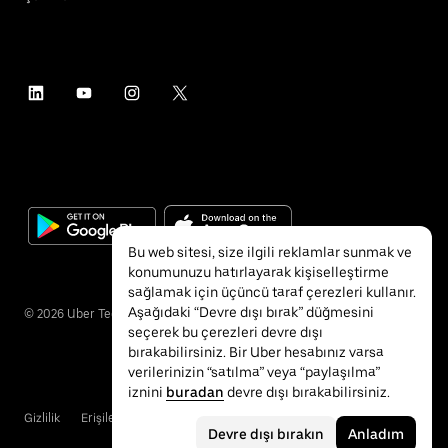
Bu web sitesi, size ilgili reklamlar sunmak ve
konumunuzu hatırlayarak kişiselleştirme
sağlamak için üçüncü taraf çerezleri kullanır.
Aşağıdaki “Devre dışı bırak” düğmesini
©
2026
Uber Technologies Inc.
seçerek bu çerezleri devre dışı
bırakabilirsiniz. Bir Uber hesabınız varsa
verilerinizin “satılma” veya “paylaşılma”
iznini
buradan
devre dışı bırakabilirsiniz.
Gizlilik
Erişilebilirlik
Hükümler ve Koşullar
Devre dışı bırakın
Anladım