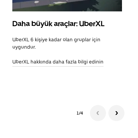
Daha büyük araçlar: UberXL
Gru
UberXL 6 kişiye kadar olan gruplar için
Arkad
uygundur.
yolc
alım 
UberXL hakkında daha fazla bilgi edinin
Grup
edin
1/4