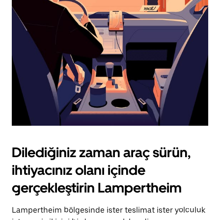
için
escape
tuşuna
basın.
Dilediğiniz zaman araç sürün,
ihtiyacınız olanı içinde
gerçekleştirin Lampertheim
Lampertheim bölgesinde ister teslimat ister yolculuk