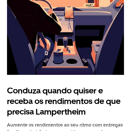
Prima
o
botão
Esc
para
fechar
o
calendário.
Conduza quando quiser e
receba os rendimentos de que
precisa Lampertheim
Aumente os rendimentos ao seu ritmo com entregas