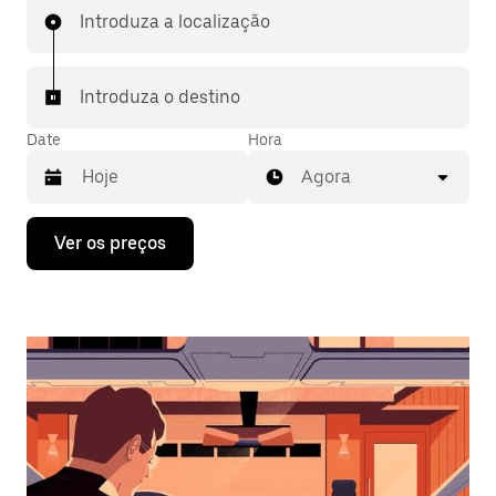
Introduza a localização
Introduza o destino
Date
Hora
Agora
Prima
Ver os preços
a
tecla
da
seta
para
interagir
com
o
calendário
e
selecionar
uma
data.