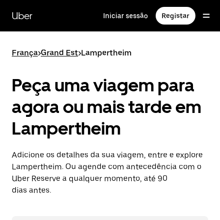
Avançar
para
Uber
Iniciar sessão
Registar
o
conteúdo
principal
França
>
Grand Est
>
Lampertheim
Peça uma viagem para
agora ou mais tarde em
Lampertheim
Adicione os detalhes da sua viagem, entre e explore
Lampertheim. Ou agende com antecedência com o
Uber Reserve a qualquer momento, até 90
dias antes.