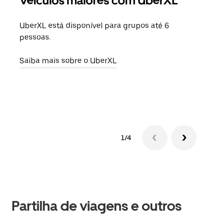
Veículos maiores com UberXL
Vi
UberXL está disponível para grupos até 6
Quan
pessoas.
para
pode
Saiba mais sobre o UberXL
ou d
Saib
1/4
Partilha de viagens e outros