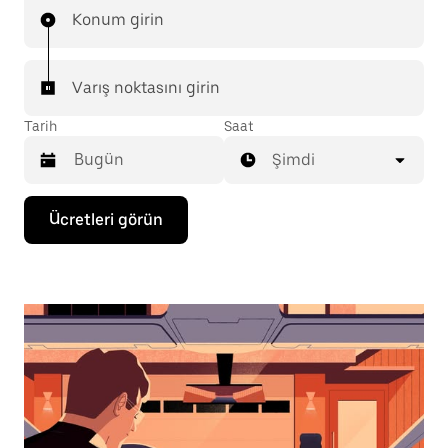
Konum girin
Varış noktasını girin
Tarih
Saat
Şimdi
Takvimle
Ücretleri görün
etkileşime
geçmek
ve
bir
tarih
seçmek
için
aşağı
ok
tuşuna
basın.
Takvimi
kapatmak