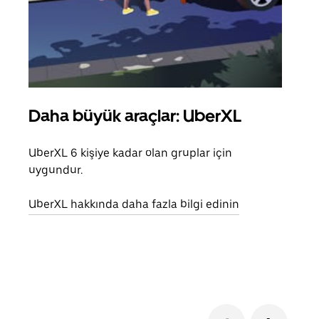
Daha büyük araçlar: UberXL
Gru
UberXL 6 kişiye kadar olan gruplar için
Arkad
uygundur.
yolc
alım 
UberXL hakkında daha fazla bilgi edinin
Grup
edin