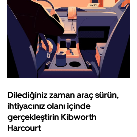
için
escape
tuşuna
basın.
Dilediğiniz zaman araç sürün,
ihtiyacınız olanı içinde
gerçekleştirin Kibworth
Harcourt