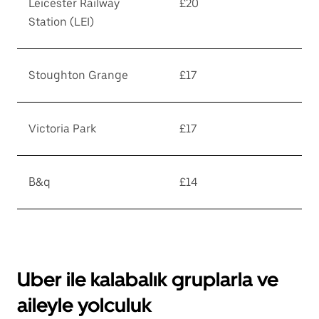
Leicester Railway
£20
Station (LEI)
Stoughton Grange
£17
Victoria Park
£17
B&q
£14
Uber ile kalabalık gruplarla ve
aileyle yolculuk