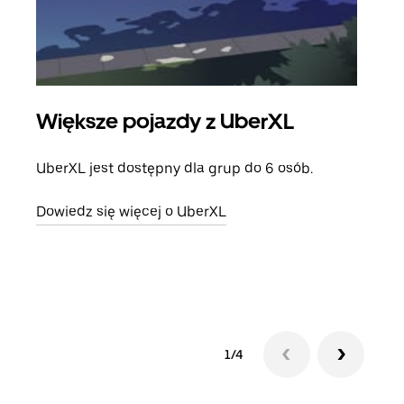
Większe pojazdy z UberXL
Pr
UberXL jest dostępny dla grup do 6 osób.
Gdy 
prze
Dowiedz się więcej o UberXL
doda
Dowi
1/4