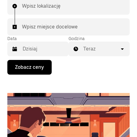
Wpisz lokalizację
Wpisz miejsce docelowe
Data
Godzina
Teraz
Naciśnij
Zobacz ceny
klawisz
strzałki
w dół,
aby
przejść
do
kalendarza
i wybrać
datę.
Naciśnij
klawisz
„Escape”,
aby