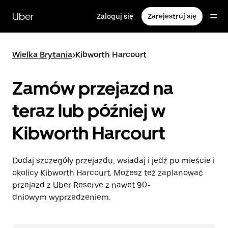
Przejdź
do
Uber
Zaloguj się
Zarejestruj się
głównej
zawartości
Wielka Brytania
>
Kibworth Harcourt
Zamów przejazd na
teraz lub później w
Kibworth Harcourt
Dodaj szczegóły przejazdu, wsiadaj i jedź po mieście i
okolicy Kibworth Harcourt. Możesz też zaplanować
przejazd z Uber Reserve z nawet 90-
dniowym wyprzedzeniem.