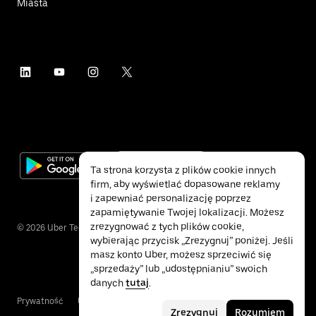
Miasta
Ta strona korzysta z plików cookie innych
firm, aby wyświetlać dopasowane reklamy
i zapewniać personalizację poprzez
zapamiętywanie Twojej lokalizacji. Możesz
zrezygnować z tych plików cookie,
©
2026
Uber Technologies Inc.
wybierając przycisk „Zrezygnuj” poniżej. Jeśli
masz konto Uber, możesz sprzeciwić się
„sprzedaży” lub „udostępnianiu” swoich
danych
tutaj
.
Prywatność
Ułatwienia dostępu
Warunki
Zrezygnuj
Rozumiem