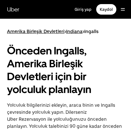
Ana
içeriğe
Uber
Giriş yap
Kaydol
gidin
Amerika Birleşik Devletleri
>
Indiana
>
Ingalls
Önceden Ingalls,
Amerika Birleşik
Devletleri için bir
yolculuk planlayın
Yolculuk bilgilerinizi ekleyin, araca binin ve Ingalls
çevresinde yolculuk yapın. Dilerseniz
Uber Rezervasyon ile yolculuğunuzu önceden
planlayın. Yolculuk talebinizi 90 güne kadar önceden