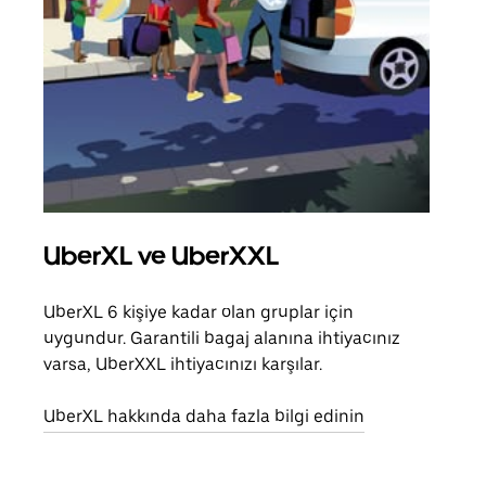
UberXL ve UberXXL
Gru
UberXL 6 kişiye kadar olan gruplar için
Arkad
uygundur. Garantili bagaj alanına ihtiyacınız
yolc
varsa, UberXXL ihtiyacınızı karşılar.
alım 
UberXL hakkında daha fazla bilgi edinin
Grup
edin