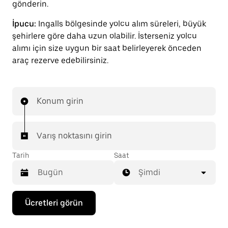
gönderin.
İpucu:
Ingalls bölgesinde yolcu alım süreleri, büyük
şehirlere göre daha uzun olabilir. İsterseniz yolcu
alımı için size uygun bir saat belirleyerek önceden
araç rezerve edebilirsiniz.
Konum girin
Varış noktasını girin
Tarih
Saat
Şimdi
Takvimle
Ücretleri görün
etkileşime
geçmek
ve