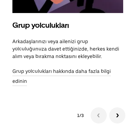
Grup yolculukları
Bir
Arkadaşlarınızı veya ailenizi grup
Grub
yolculuğunuza davet ettiğinizde, herkes kendi
anlı
alım veya bırakma noktasını ekleyebilir.
bulu
yolc
Grup yolculukları hakkında daha fazla bilgi
gerek
edinin
1/3