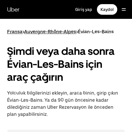
Ana
içeriğe
Uber
Giriş yap
Kaydol
gidin
Fransa
>
Auvergne-Rhône-Alpes
>
Évian-Les-Bains
Şimdi veya daha sonra
Évian-Les-Bains için
araç çağırın
Yolculuk bilgilerinizi ekleyin, araca binin, girip çıkın
Évian-Les-Bains. Ya da 90 gün öncesine kadar
dilediğiniz zaman Uber Rezervasyon ile önceden
plan yapabilirsiniz.