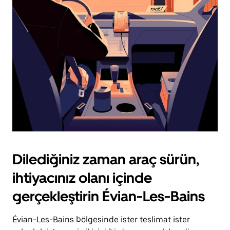
için
escape
tuşuna
basın.
Dilediğiniz zaman araç sürün,
ihtiyacınız olanı içinde
gerçekleştirin Évian-Les-Bains
Évian-Les-Bains bölgesinde ister teslimat ister