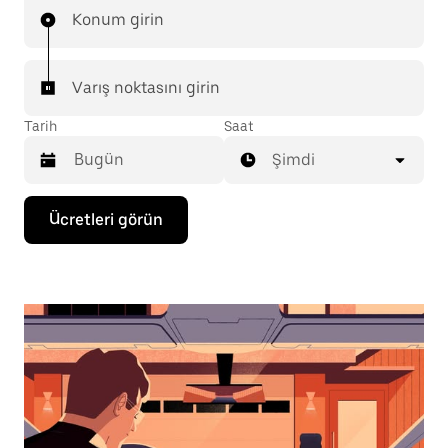
Konum girin
Varış noktasını girin
Tarih
Saat
Şimdi
Takvimle
Ücretleri görün
etkileşime
geçmek
ve
bir
tarih
seçmek
için
aşağı
ok
tuşuna
basın.
Takvimi
kapatmak