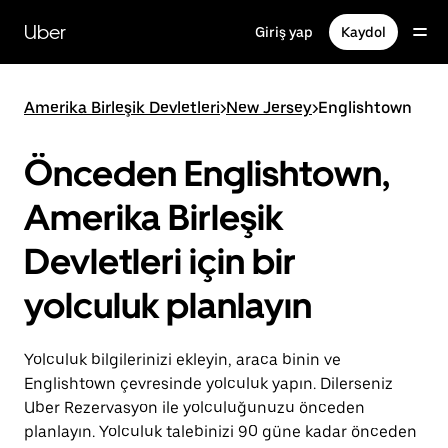
Ana
içeriğe
Uber
Giriş yap
Kaydol
gidin
Amerika Birleşik Devletleri
>
New Jersey
>
Englishtown
Önceden Englishtown,
Amerika Birleşik
Devletleri için bir
yolculuk planlayın
Yolculuk bilgilerinizi ekleyin, araca binin ve
Englishtown çevresinde yolculuk yapın. Dilerseniz
Uber Rezervasyon ile yolculuğunuzu önceden
planlayın. Yolculuk talebinizi 90 güne kadar önceden