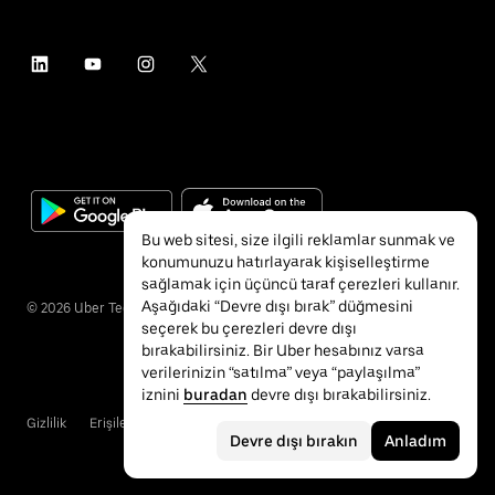
Bu web sitesi, size ilgili reklamlar sunmak ve
konumunuzu hatırlayarak kişiselleştirme
sağlamak için üçüncü taraf çerezleri kullanır.
Aşağıdaki “Devre dışı bırak” düğmesini
©
2026
Uber Technologies Inc.
seçerek bu çerezleri devre dışı
bırakabilirsiniz. Bir Uber hesabınız varsa
verilerinizin “satılma” veya “paylaşılma”
iznini
buradan
devre dışı bırakabilirsiniz.
Gizlilik
Erişilebilirlik
Hükümler ve Koşullar
Devre dışı bırakın
Anladım