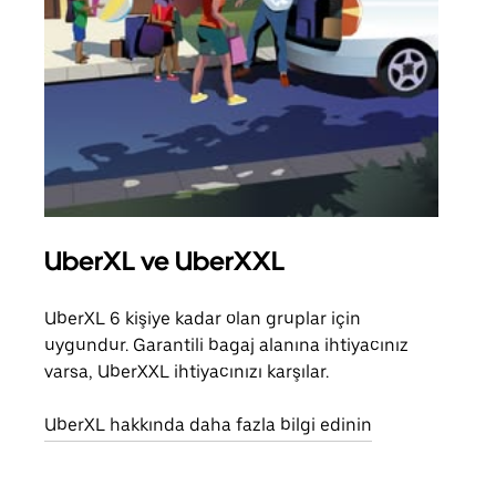
UberXL ve UberXXL
Gru
UberXL 6 kişiye kadar olan gruplar için
Arkad
uygundur. Garantili bagaj alanına ihtiyacınız
yolc
varsa, UberXXL ihtiyacınızı karşılar.
alım 
UberXL hakkında daha fazla bilgi edinin
Grup
edin