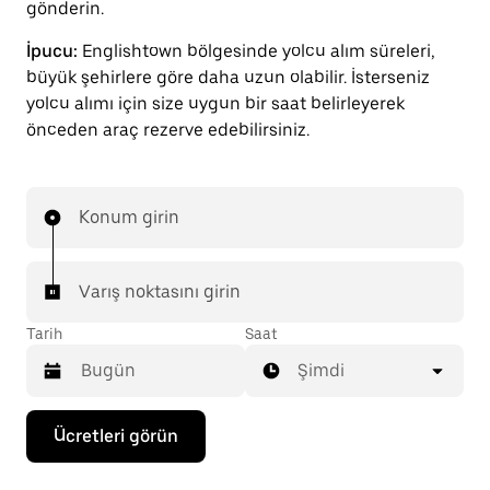
gönderin.
İpucu:
Englishtown bölgesinde yolcu alım süreleri,
büyük şehirlere göre daha uzun olabilir. İsterseniz
yolcu alımı için size uygun bir saat belirleyerek
önceden araç rezerve edebilirsiniz.
Konum girin
Varış noktasını girin
Tarih
Saat
Şimdi
Takvimle
Ücretleri görün
etkileşime
geçmek
ve