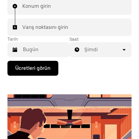
Konum girin
Varış noktasını girin
Tarih
Saat
Şimdi
Takvimle
Ücretleri görün
etkileşime
geçmek
ve
bir
tarih
seçmek
için
aşağı
ok
tuşuna
basın.
Takvimi
kapatmak