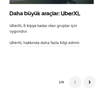
Daha büyük araçlar: UberXL
Gru
UberXL 6 kişiye kadar olan gruplar için
Arkad
uygundur.
yolc
alım 
UberXL hakkında daha fazla bilgi edinin
Grup
edin
1/4