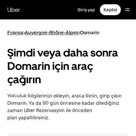
Ana
içeriğe
Uber
Giriş yap
Kaydol
gidin
Fransa
>
Auvergne-Rhône-Alpes
>
Domarin
Şimdi veya daha sonra
Domarin için araç
çağırın
Yolculuk bilgilerinizi ekleyin, araca binin, girip çıkın
Domarin. Ya da 90 gün öncesine kadar dilediğiniz
zaman Uber Rezervasyon ile önceden
plan yapabilirsiniz.