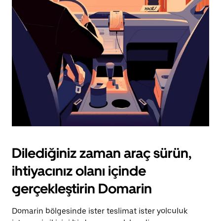
için
escape
tuşuna
basın.
Dilediğiniz zaman araç sürün,
ihtiyacınız olanı içinde
gerçekleştirin Domarin
Domarin bölgesinde ister teslimat ister yolculuk