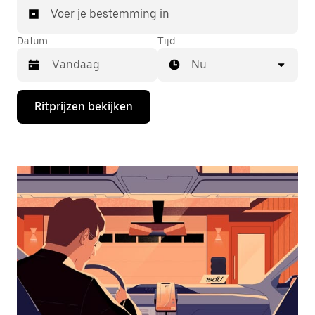
Voer je bestemming in
Datum
Tijd
Nu
Druk
Ritprijzen bekijken
op
de
pijl
omlaag
om
de
agenda
te
openen
en
een
datum
te
selecteren.
Druk
op
Escape