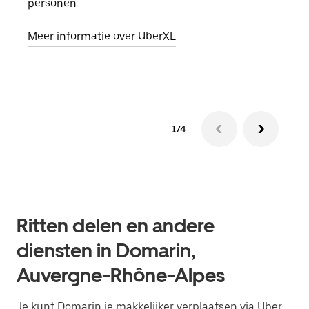
personen.
groe
opha
Meer informatie over UberXL
Lees
1/4
Ritten delen en andere
diensten in Domarin,
Auvergne-Rhône-Alpes
Je kunt Domarin je makkelijker verplaatsen via Uber.