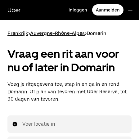
Doorgaan
naar
Uber
Inloggen
Aanmelden
hoofdinhoud
Frankrijk
>
Auvergne-Rhône-Alpes
>
Domarin
Vraag een rit aan voor
nu of later in Domarin
Voeg je ritgegevens toe, stap in en ga in en rond
Domarin. Of plan van tevoren met Uber Reserve, tot
90 dagen van tevoren.
Voer locatie in