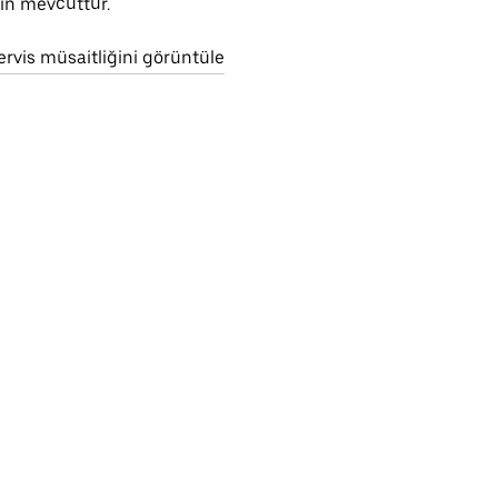
çin mevcuttur.
ervis müsaitliğini görüntüle