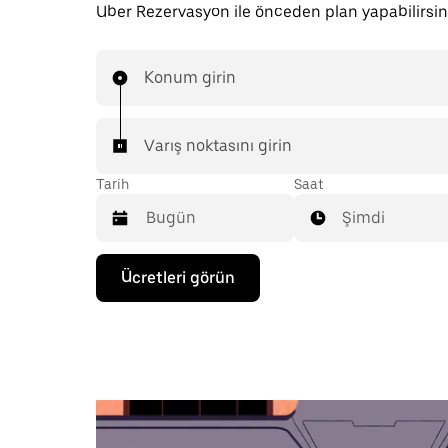
Uber Rezervasyon ile önceden plan yapabilirsin
Konum girin
Varış noktasını girin
Tarih
Saat
Şimdi
Takvimle
Ücretleri görün
etkileşime
geçmek
ve
bir
tarih
seçmek
için
aşağı
ok
tuşuna