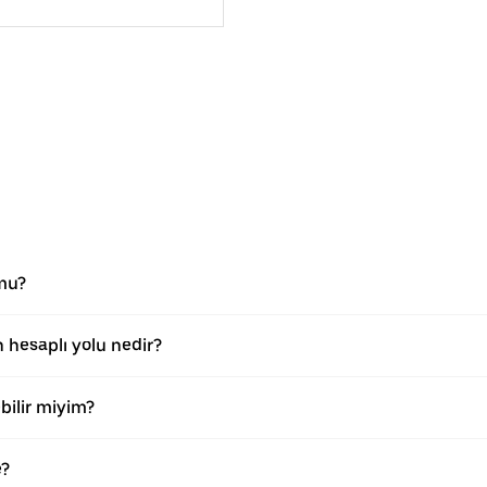
 mu?
 hesaplı yolu nedir?
bilir miyim?
e?