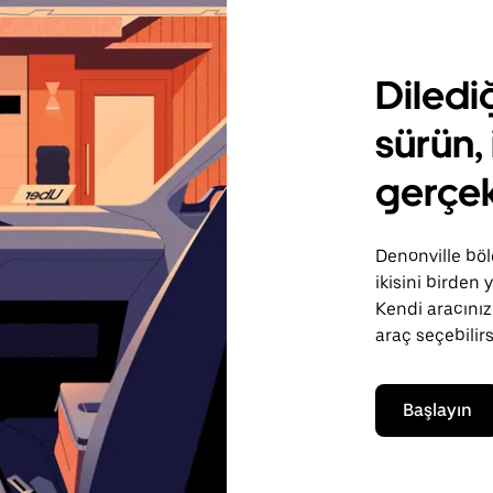
Diledi
sürün, 
gerçek
Denonville böl
ikisini birden
Kendi aracınızı
araç seçebilirs
Başlayın