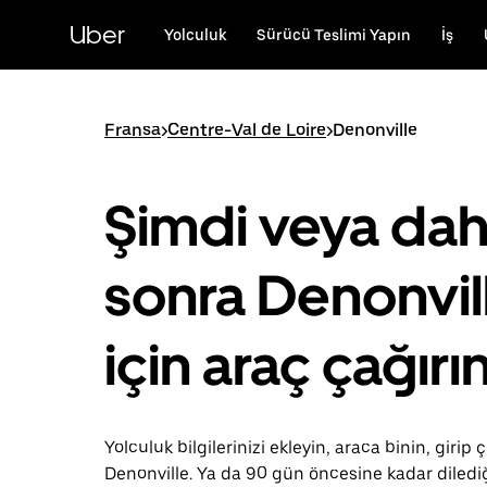
Ana
içeriğe
Uber
Yolculuk
Sürücü Teslimi Yapın
İş
gidin
Fransa
>
Centre-Val de Loire
>
Denonville
Şimdi veya da
sonra Denonvil
için araç çağırı
Yolculuk bilgilerinizi ekleyin, araca binin, girip ç
Denonville. Ya da 90 gün öncesine kadar diled