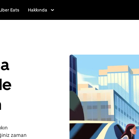
Uber Eats
Hakkında
ha
le
n
ıkın
iğiniz zaman