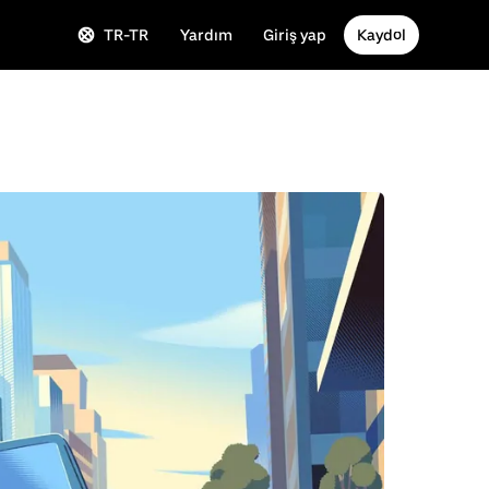
TR-TR
Yardım
Giriş yap
Kaydol