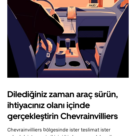
için
escape
tuşuna
basın.
Dilediğiniz zaman araç sürün,
ihtiyacınız olanı içinde
gerçekleştirin Chevrainvilliers
Chevrainvilliers bölgesinde ister teslimat ister