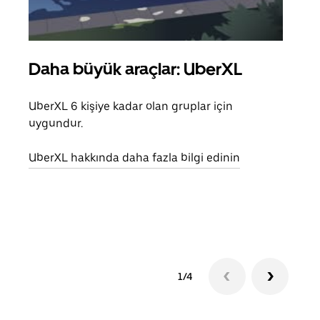
Daha büyük araçlar: UberXL
Gru
UberXL 6 kişiye kadar olan gruplar için
Arkad
uygundur.
yolc
alım 
UberXL hakkında daha fazla bilgi edinin
Grup
edin
1/4