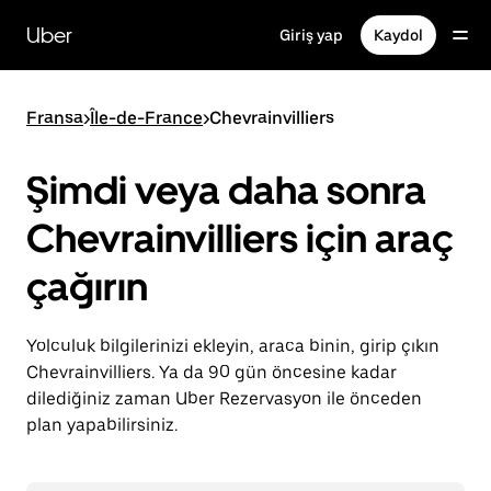
Ana
içeriğe
Uber
Giriş yap
Kaydol
gidin
Fransa
>
Île-de-France
>
Chevrainvilliers
Şimdi veya daha sonra
Chevrainvilliers için araç
çağırın
Yolculuk bilgilerinizi ekleyin, araca binin, girip çıkın
Chevrainvilliers. Ya da 90 gün öncesine kadar
dilediğiniz zaman Uber Rezervasyon ile önceden
plan yapabilirsiniz.