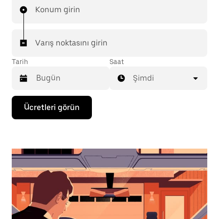
Konum girin
Varış noktasını girin
Tarih
Saat
Şimdi
Takvimle
Ücretleri görün
etkileşime
geçmek
ve
bir
tarih
seçmek
için
aşağı
ok
tuşuna
basın.
Takvimi
kapatmak